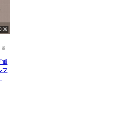
0:08
,
重
「重
ルフ
！