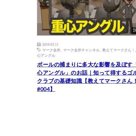
1
2019.03.11
マーク金井
,
マーク金井チャンネル
,
教えてマークさん！
心アングル
ボールの捕まりに多大な影響を及ぼす
心アングル」のお話｜知って得するゴ
クラブの基礎知識【教えてマークさん
#004】