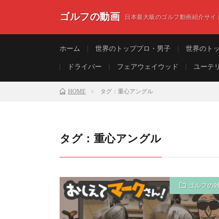
ゴルフの動画
日本最大級のゴルフ動画紹介サイ
ホーム
世界のトッププロ・男子
世界のト
ドライバー
フェアウェイウッド
ユーテ
HOME
タグ：重心アングル
タグ：重心アングル
ゴルフの