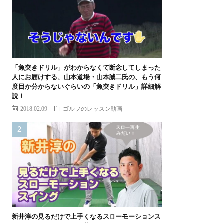
「魚突きドリル」がわからなくて断念してしまった
人にお届けする、山本道場・山本誠二氏の、もう何
度目か分からないぐらいの「魚突きドリル」詳細解
説！
2018.02.09
ゴルフのレッスン動画
新井淳の見るだけで上手くなるスローモーションス