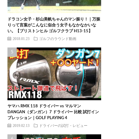
ドラコン女子・杉山美帆ちゃんのマン振り！｜万振
りって言葉がこんなに似合う女子もなかなかいな
い。【ブリストンヒル ゴルフクラブ H13-15】
2018.01.23
ゴルフのラウンド動画
ヤマハ RMX 118 ドライバー vs マルマン
DANGAN（ダンガン）7 ドライバー 比較 試打イン
プレッション｜GOLF PLAYING 4
2019.02.13
ドライバーの試打・レビュー