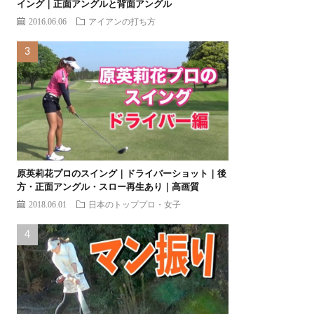
イング｜正面アングルと背面アングル
2016.06.06
アイアンの打ち方
原英莉花プロのスイング｜ドライバーショット｜後
方・正面アングル・スロー再生あり｜高画質
2018.06.01
日本のトッププロ・女子