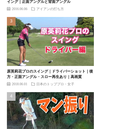
イング｜正面アングルと背面アングル
2016.06.06
アイアンの打ち方
原英莉花プロのスイング｜ドライバーショット｜後
方・正面アングル・スロー再生あり｜高画質
2018.06.01
日本のトッププロ・女子