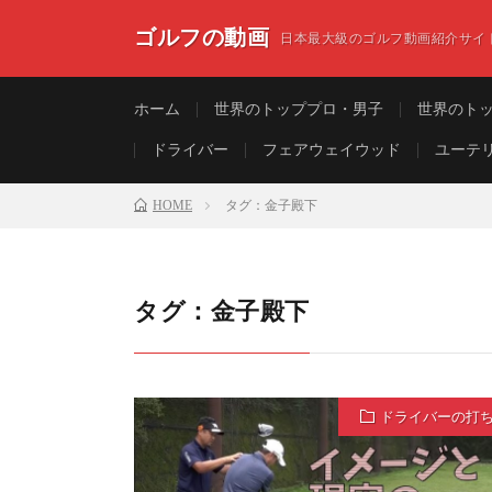
ゴルフの動画
日本最大級のゴルフ動画紹介サイ
ホーム
世界のトッププロ・男子
世界のト
ドライバー
フェアウェイウッド
ユーテ
HOME
タグ：金子殿下
タグ：金子殿下
ドライバーの打