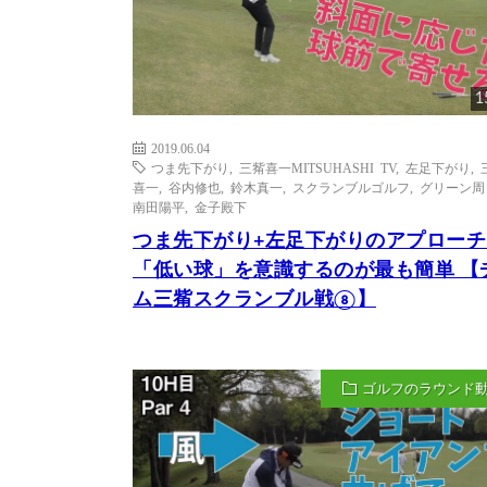
1
2019.06.04
つま先下がり
,
三觜喜一MITSUHASHI TV
,
左足下がり
,
喜一
,
谷内修也
,
鈴木真一
,
スクランブルゴルフ
,
グリーン周
南田陽平
,
金子殿下
つま先下がり+左足下がりのアプローチ
「低い球」を意識するのが最も簡単 【
ム三觜スクランブル戦⑧】
ゴルフのラウンド