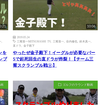
0:21
10:06
2019.05.24
一
,
三觜喜一MITSUHASHI TV
,
三觜喜一
,
谷内修也
,
鈴木真一
,
直ドラ
,
金子殿下
ンを
やったぜ金子殿下！イーグルが必要なパー
ンブ
5で起死回生の直ドラが炸裂！【チーム三
觜スクランブル戦②】
動画
ゴルフのラウンド動画