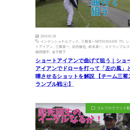
2019.05.30
インテンショナルフック
,
三觜喜一MITSUHASHI TV
,
シ
トアイアン
,
三觜喜一
,
谷内修也
,
鈴木真一
,
スクランブルゴ
南田陽平
,
金子殿下
ショートアイアンで曲げて狙う｜ショ
アイアンでドローを打って「左の風」
嘩させるショットを解説 【チーム三觜
ランブル戦⑥】
ゴルフのラウンド