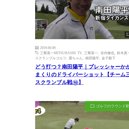
1
2019.06.09
三觜喜一MITSUHASHI TV
,
三觜喜一
,
谷内修也
,
鈴木真
スクランブルゴルフ
,
栗ちゃん
,
南田陽平
,
金子殿下
どう打つ？南田陽平｜プレッシャーか
まくりのドライバーショット【チーム
スクランブル戦⑩】
ゴルフのラウンド