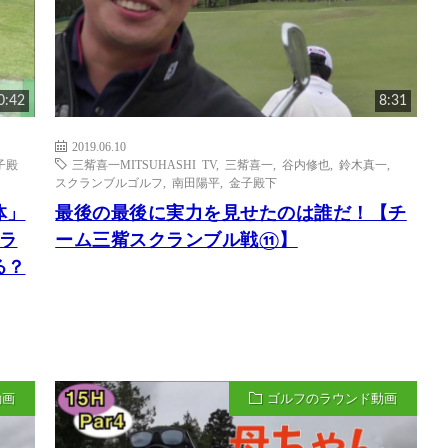
0:42
8:31
2019.06.10
子殿
三觜喜一MITSUHASHI TV
,
三觜喜一
,
谷内修也
,
鈴木真一
,
スクランブルゴルフ
,
南田陽平
,
金子殿下
体」
最後の最後に実力を見せたのは誰だ！【チ
ラ
ーム三觜スクランブル戦⑪】
る？
動画
ゴルフのラウンド動画