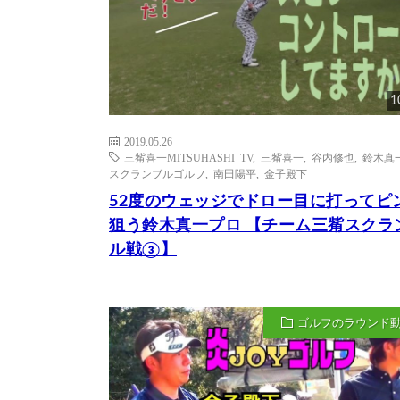
1
2019.05.26
三觜喜一MITSUHASHI TV
,
三觜喜一
,
谷内修也
,
鈴木真
スクランブルゴルフ
,
南田陽平
,
金子殿下
52度のウェッジでドロー目に打ってピ
狙う鈴木真一プロ 【チーム三觜スクラ
ル戦③】
ゴルフのラウンド