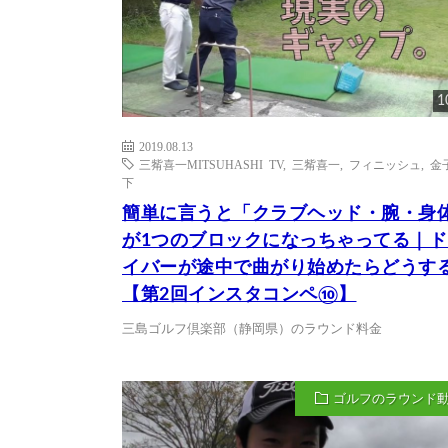
1
2019.08.13
三觜喜一MITSUHASHI TV
,
三觜喜一
,
フィニッシュ
,
金
下
簡単に言うと「クラブヘッド・腕・身
が1つのブロックになっちゃってる｜ド
イバーが途中で曲がり始めたらどうす
【第2回インスタコンペ⑩】
三島ゴルフ倶楽部（静岡県）のラウンド料金
ゴルフのラウンド