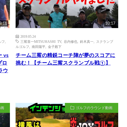
8:11
10:17
2019.05.24
ルフ
,
三觜喜一MITSUHASHI TV
,
谷内修也
,
鈴木真一
,
スクランブ
ルゴルフ
,
南田陽平
,
金子殿下
vs
チーム三觜の精鋭コーチ陣が夢のスコアに
プロ
挑む！【チーム三觜スクランブル戦①】
ラウ
動画
ゴルフのラウンド動画