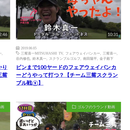
2:46
10:31
2019.06.05
一
,
三觜喜一MITSUHASHI TV
,
フェアウェイバンカー
,
三觜喜一
,
谷内修也
,
鈴木真一
,
スクランブルゴルフ
,
南田陽平
,
金子殿下
かり
ピンまで100ヤードのフェアウェイバンカ
三觜
ーどうやって打つ？【チーム三觜スクラン
ブル戦⑨】
動画
ゴルフのラウンド動画