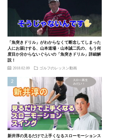
「魚突きドリル」がわからなくて断念してしまった
人にお届けする、山本道場・山本誠二氏の、もう何
度目か分からないぐらいの「魚突きドリル」詳細解
説！
2018.02.09
ゴルフのレッスン動画
新井淳の見るだけで上手くなるスローモーションス