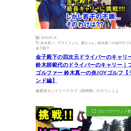
2019.05.24
鈴木真一
,
アライメント
,
栗ちゃん
,
鈴木真一の炎JOYゴ
金子殿下
金子殿下の四次元ドライバーのキャリー 
鈴木師範代のドライバーのキャリー｜
ゴルファー 鈴木真一の炎JOYゴルフ【
ンド編】
修善寺カントリークラブ（静岡県）のラウン […]
ゴルフのラウンド