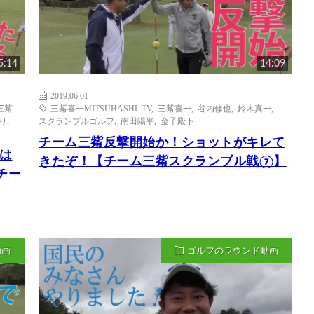
5:14
14:09
2019.06.01
三觜
三觜喜一MITSUHASHI TV
,
三觜喜一
,
谷内修也
,
鈴木真一
,
り
,
スクランブルゴルフ
,
南田陽平
,
金子殿下
チーム三觜反撃開始か！ショットがキレて
は
きたぞ！【チーム三觜スクランブル戦⑦】
チー
動画
ゴルフのラウンド動画