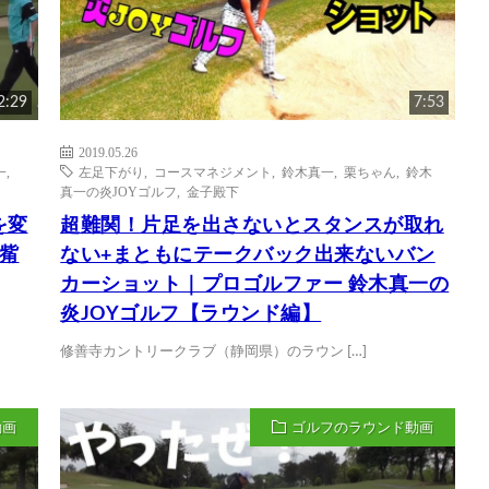
2:29
7:53
2019.05.26
一
,
左足下がり
,
コースマネジメント
,
鈴木真一
,
栗ちゃん
,
鈴木
真一の炎JOYゴルフ
,
金子殿下
を変
超難関！片足を出さないとスタンスが取れ
觜
ない+まともにテークバック出来ないバン
カーショット｜プロゴルファー 鈴木真一の
炎JOYゴルフ【ラウンド編】
修善寺カントリークラブ（静岡県）のラウン […]
動画
ゴルフのラウンド動画