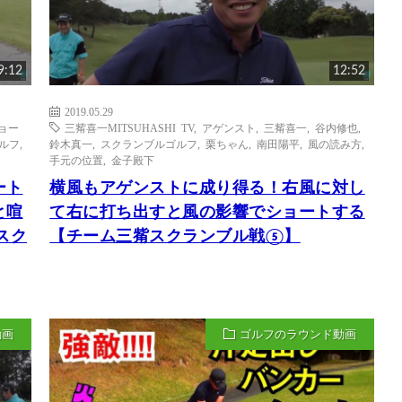
9:12
12:52
2019.05.29
ョー
三觜喜一MITSUHASHI TV
,
アゲンスト
,
三觜喜一
,
谷内修也
,
ルフ
,
鈴木真一
,
スクランブルゴルフ
,
栗ちゃん
,
南田陽平
,
風の読み方
,
手元の位置
,
金子殿下
ート
横風もアゲンストに成り得る！右風に対し
と喧
て右に打ち出すと風の影響でショートする
スク
【チーム三觜スクランブル戦⑤】
動画
ゴルフのラウンド動画