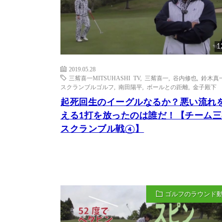
1
2019.05.28
三觜喜一MITSUHASHI TV
,
三觜喜一
,
谷内修也
,
鈴木真
スクランブルゴルフ
,
南田陽平
,
ボールとの距離
,
金子殿下
起死回生のイーグルなるか？悪い流れ
える1打を放ったのは誰だ！【チーム三
スクランブル戦④】
ゴルフのラウンド