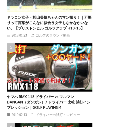
ドラコン女子・杉山美帆ちゃんのマン振り！｜万振
りって言葉がこんなに似合う女子もなかなかいな
い。【ブリストンヒル ゴルフクラブ H13-15】
2018.01.23
ゴルフのラウンド動画
ヤマハ RMX 118 ドライバー vs マルマン
DANGAN（ダンガン）7 ドライバー 比較 試打イン
プレッション｜GOLF PLAYING 4
2019.02.13
ドライバーの試打・レビュー