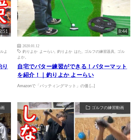
2:51
8:44
2020.01.12
ルよ
釣りよか よーらい
,
釣りよか はた
,
ゴルフの練習器具
,
ゴル
よか。
釣り
自宅でパター練習ができる！パターマット
を紹介！｜釣りよか よーらい
Amazonで「パッティングマット」の価 […]
動画
ゴルフの練習動画