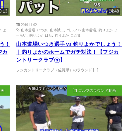
0:13
14:48
2019.11.02
 よ
山本道場 いつき
,
山本誠二
,
ゴルフTV山本道場
,
釣りよか よ
ーらい
,
釣りよか はた
,
釣りよか こだま
ょう！
山本道場いつき選手 vs 釣りよかでしょう！
ジカ
｜釣りよかのホームでガチ対決！【フジカ
ントリークラブ③】
フジカントリークラブ（佐賀県）のラウンド […]
動画
ゴルフのラウンド動画