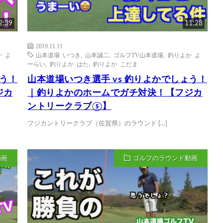
2:39
11:28
2019.11.11
 よ
山本道場 いつき
,
山本誠二
,
ゴルフTV山本道場
,
釣りよか よ
ーらい
,
釣りよか はた
,
釣りよか こだま
ょう！
山本道場いつき選手 vs 釣りよかでしょう！
ジカ
｜釣りよかのホームでガチ対決！【フジカ
ントリークラブ⑤】
フジカントリークラブ（佐賀県）のラウンド […]
動画
ゴルフのラウンド動画