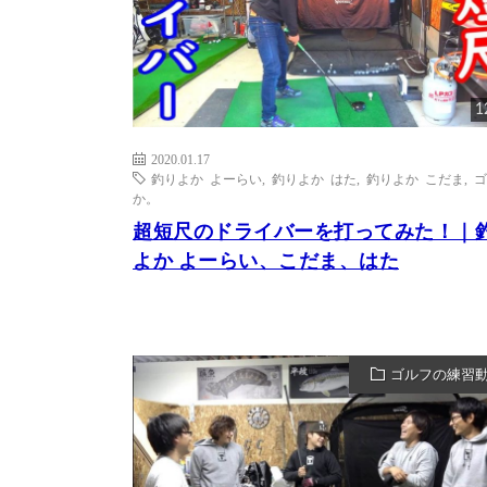
1
2020.01.17
釣りよか よーらい
,
釣りよか はた
,
釣りよか こだま
,
ゴ
か。
超短尺のドライバーを打ってみた！｜
よか よーらい、こだま、はた
ゴルフの練習