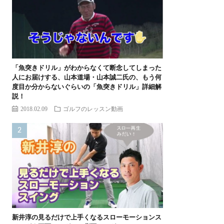
「魚突きドリル」がわからなくて断念してしまった
人にお届けする、山本道場・山本誠二氏の、もう何
度目か分からないぐらいの「魚突きドリル」詳細解
説！
2018.02.09
ゴルフのレッスン動画
新井淳の見るだけで上手くなるスローモーションス