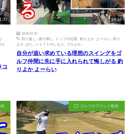
1:37
14:26
2020.01.01
か
切り返し
,
後ろ倒し
,
トップの位置
,
釣りよか よーらい
,
釣り
ゴル
よか はた
,
シャフトのしなり
,
ゴルよか。
自分が追い求めている理想のスイングをゴ
ルフ仲間に先に手に入れられて悔しがる 釣
ラコ
りよか よーらい
動画
ゴルフのラウンド動画