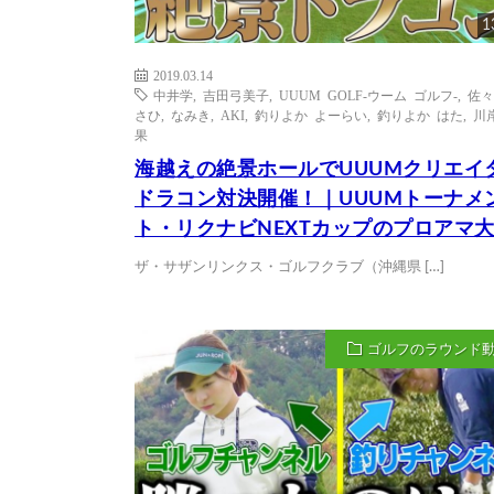
1
2019.03.14
中井学
,
吉田弓美子
,
UUUM GOLF-ウーム ゴルフ-
,
佐々
さひ
,
なみき
,
AKI
,
釣りよか よーらい
,
釣りよか はた
,
川
果
海越えの絶景ホールでUUUMクリエイ
ドラコン対決開催！｜UUUMトーナメ
ト・リクナビNEXTカップのプロアマ
ザ・サザンリンクス・ゴルフクラブ（沖縄県 […]
ゴルフのラウンド