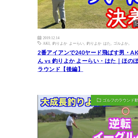
1
2019.12.14
AKI
,
釣りよか よーらい
,
釣りよか はた
,
ゴルよか。
2番アイアンで240ヤード飛ばす男・AK
ん vs 釣りよか よーらい・はた｜ほの
ラウンド【後編】
ゴルフのラウンド