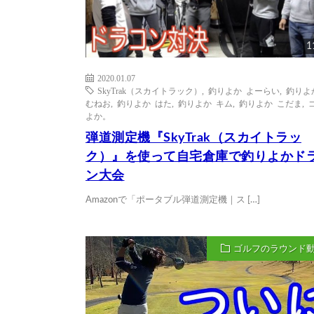
1
2020.01.07
SkyTrak（スカイトラック）
,
釣りよか よーらい
,
釣りよ
むねお
,
釣りよか はた
,
釣りよか キム
,
釣りよか こだま
,
よか。
弾道測定機『SkyTrak（スカイトラッ
ク）』を使って自宅倉庫で釣りよかド
ン大会
Amazonで「ポータブル弾道測定機｜ス […]
ゴルフのラウンド