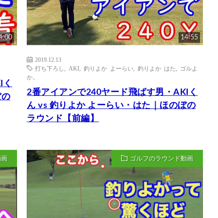
4:00
14:55
2019.12.13
打ち下ろし
,
AKI
,
釣りよか よーらい
,
釣りよか はた
,
ゴルよ
か。
Iく
2番アイアンで240ヤード飛ばす男・AKIく
ぼの
ん vs 釣りよか よーらい・はた｜ほのぼの
ラウンド【前編】
動画
ゴルフのラウンド動画