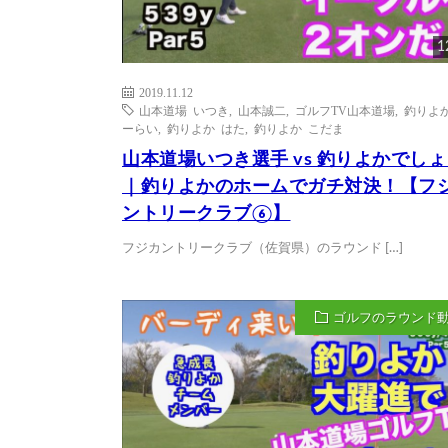
1
2019.11.12
山本道場 いつき
,
山本誠二
,
ゴルフTV山本道場
,
釣りよか
ーらい
,
釣りよか はた
,
釣りよか こだま
山本道場いつき選手 vs 釣りよかでし
｜釣りよかのホームでガチ対決！【フ
ントリークラブ⑥】
フジカントリークラブ（佐賀県）のラウンド […]
ゴルフのラウンド