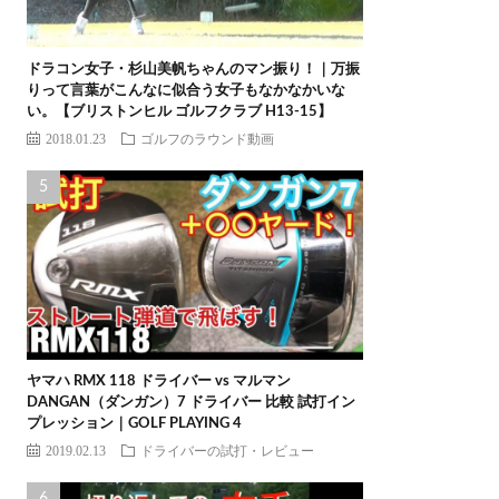
ドラコン女子・杉山美帆ちゃんのマン振り！｜万振
りって言葉がこんなに似合う女子もなかなかいな
い。【ブリストンヒル ゴルフクラブ H13-15】
2018.01.23
ゴルフのラウンド動画
ヤマハ RMX 118 ドライバー vs マルマン
DANGAN（ダンガン）7 ドライバー 比較 試打イン
プレッション｜GOLF PLAYING 4
2019.02.13
ドライバーの試打・レビュー