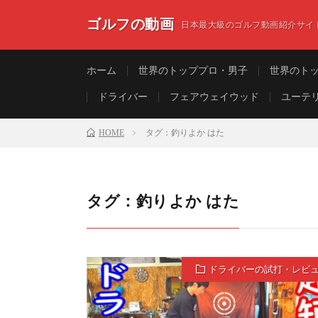
ゴルフの動画
日本最大級のゴルフ動画紹介サイ
ホーム
世界のトッププロ・男子
世界のト
ドライバー
フェアウェイウッド
ユーテ
HOME
タグ：釣りよか はた
タグ：釣りよか はた
ドライバーの試打・レビ