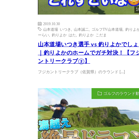
1
2019.10.30
山本道場 いつき
,
山本誠二
,
ゴルフTV山本道場
,
釣りよか
ーらい
,
釣りよか はた
,
釣りよか こだま
山本道場いつき選手 vs 釣りよかでし
｜釣りよかのホームでガチ対決！【フ
ントリークラブ②】
フジカントリークラブ（佐賀県）のラウンド […]
ゴルフのラウンド