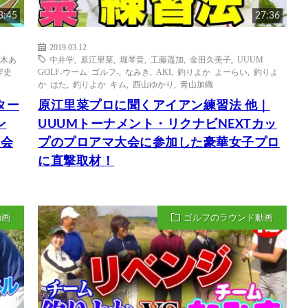
3:45
27:36
2019.03.12
木あ
中井学
,
原江里菜
,
堀琴音
,
工藤遥加
,
金田久美子
,
UUUM
岸史
GOLF-ウーム ゴルフ-
,
なみき
,
AKI
,
釣りよか よーらい
,
釣りよ
か はた
,
釣りよか キム
,
西山ゆかり
,
青山加織
ター
原江里菜プロに聞くアイアン練習法 他｜
ン
UUUMトーナメント・リクナビNEXTカッ
大会
プのプロアマ大会に参加した豪華女子プロ
に直撃取材！
動画
ゴルフのラウンド動画