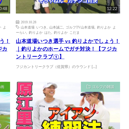
0:48
12:22
2019.10.28
 よ
山本道場 いつき
,
山本誠二
,
ゴルフTV山本道場
,
釣りよか よ
ーらい
,
釣りよか はた
,
釣りよか こだま
ょう！
山本道場いつき選手 vs 釣りよかでしょう！
ジカ
｜釣りよかのホームでガチ対決！【フジカ
ントリークラブ①】
フジカントリークラブ（佐賀県）のラウンド […]
動画
ゴルフの雑談