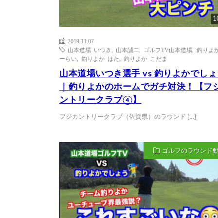
1
2019.11.07
山本道場 いつき
,
山本誠二
,
ゴルフTV山本道場
,
釣りよか
ーらい
,
釣りよか はた
,
釣りよか こだま
山本道場いつき選手 vs 釣りよかでし
｜釣りよかのホームでガチ対決！【フ
ントリークラブ④】
フジカントリークラブ（佐賀県）のラウンド […]
ゴルフのラウンド