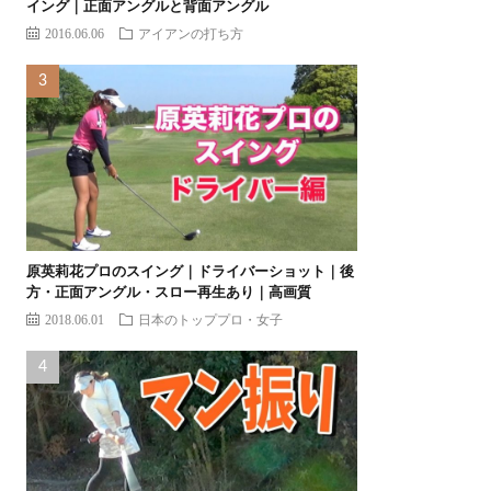
イング｜正面アングルと背面アングル
2016.06.06
アイアンの打ち方
原英莉花プロのスイング｜ドライバーショット｜後
方・正面アングル・スロー再生あり｜高画質
2018.06.01
日本のトッププロ・女子