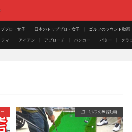
ト
ッププロ・女子
日本のトッププロ・女子
ゴルフのラウンド動画
リティ
アイアン
アプローチ
バンカー
パター
クラ
ュー
ゴルフの練習動画