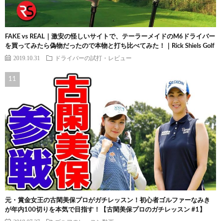
FAKE vs REAL｜激安の怪しいサイトで、テーラーメイドのM6ドライバー
を買ってみたら偽物だったので本物と打ち比べてみた！｜Rick Shiels Golf
2019.10.31
ドライバーの試打・レビュー
元・賞金女王の古閑美保プロがガチレッスン！初心者ゴルファーなみき
が年内100切りを本気で目指す！【古閑美保プロのガチレッスン #1】