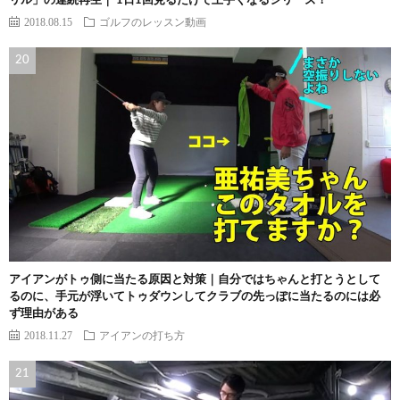
リル」の連続再生｜ 1日1回見るだけで上手くなるシリーズ！
2018.08.15
ゴルフのレッスン動画
アイアンがトゥ側に当たる原因と対策｜自分ではちゃんと打とうとして
るのに、手元が浮いてトゥダウンしてクラブの先っぽに当たるのには必
ず理由がある
2018.11.27
アイアンの打ち方