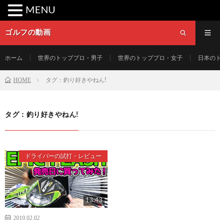
MENU
ゴルフの動画
ホーム
世界のトッププロ・男子
世界のトッププロ・女子
日本の
HOME
タグ：釣り好きやねん!
タグ：釣り好きやねん!
ドライバーの試打・レビュー
13:43
2019.02.02