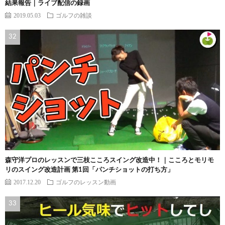
結果報告｜ライブ配信の録画
2019.05.03
ゴルフの雑談
森守洋プロのレッスンで三枝こころスイング改造中！｜こころとモリモ
リのスイング改造計画 第1回「パンチショットの打ち方」
2017.12.20
ゴルフのレッスン動画