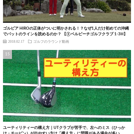
ゴルピア HIROの正体がついに明かされる！？なぜ1人だけ初めての沖縄
でパットのラインを読めるのか？ 【④ベルビーチゴルフクラブ 1-3H】
2018.02.17
ゴルフのラウンド動画
ユーティリティーの構え方｜UTクラブが苦手で、左へのミス（ひっか
け・チーピン）が出やすい方は「構え方」に問題がある場合が多い