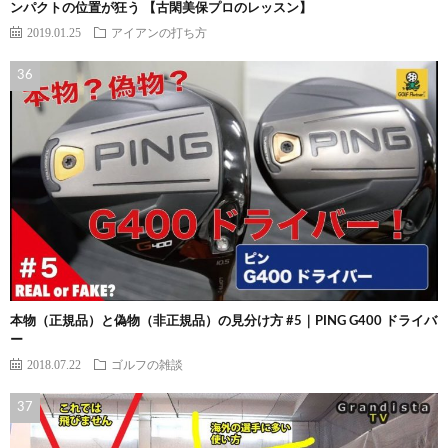
ンパクトの位置が狂う 【古閑美保プロのレッスン】
2019.01.25
アイアンの打ち方
本物（正規品）と偽物（非正規品）の見分け方 #5｜PING G400 ドライバ
ー
2018.07.22
ゴルフの雑談