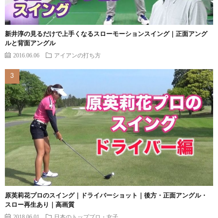
新井淳の見るだけで上手くなるスローモーションスイング｜正面アング
ルと背面アングル
2016.06.06
アイアンの打ち方
原英莉花プロのスイング｜ドライバーショット｜後方・正面アングル・
スロー再生あり｜高画質
2018.06.01
日本のトッププロ・女子