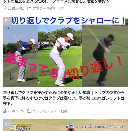
ットの精度を上げるために「フェースに乗せる」感覚を養おう
2018.07.02
アプローチの打ち方
切り返しでクラブを寝かすために必要な正しい知識｜トップの位置から
手を真下に降ろすだけではクラブは寝ない。手が前に出ればシャフトは
寝る。
2018.03.25
ゴルフのレッスン動画