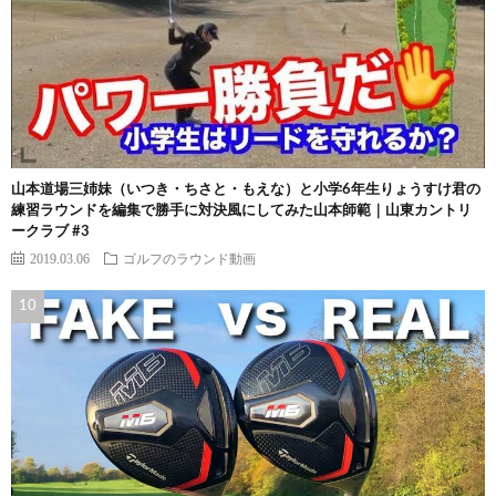
山本道場三姉妹（いつき・ちさと・もえな）と小学6年生りょうすけ君の
練習ラウンドを編集で勝手に対決風にしてみた山本師範｜山東カントリ
ークラブ #3
2019.03.06
ゴルフのラウンド動画