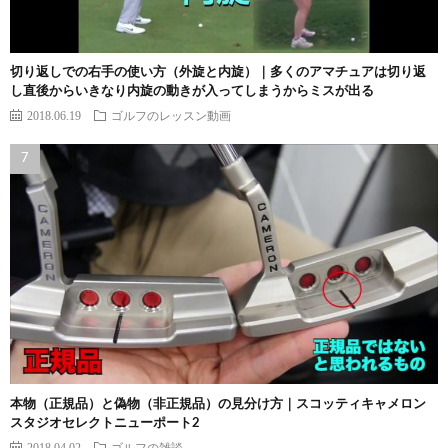
切り返しでの右手の使い方（外旋と内旋）｜多くのアマチュアは切り返
し直後からいきなり内旋の動きが入ってしまうからミスが出る
2018.06.19
ゴルフのレッスン動画
本物（正規品）と偽物（非正規品）の見分け方｜スコッティキャメロン
スタジオセレクトニューポート2
2018.04.02
ゴルフの雑談