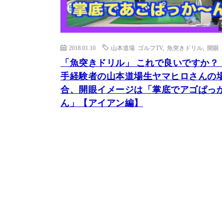
2018.01.10
山本道場 ゴルフTV
,
魚突きドリル
,
開眼
「魚突きドリル」 これで良いですか？
手経験者の山本道場生ヤマヒロさんの
合、開眼イメージは「掌底でアゴぱっ
ん」【アイアン編】