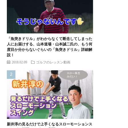
「魚突きドリル」がわからなくて断念してしまった
人にお届けする、山本道場・山本誠二氏の、もう何
度目か分からないぐらいの「魚突きドリル」詳細解
説！
2018.02.09
ゴルフのレッスン動画
新井淳の見るだけで上手くなるスローモーションス