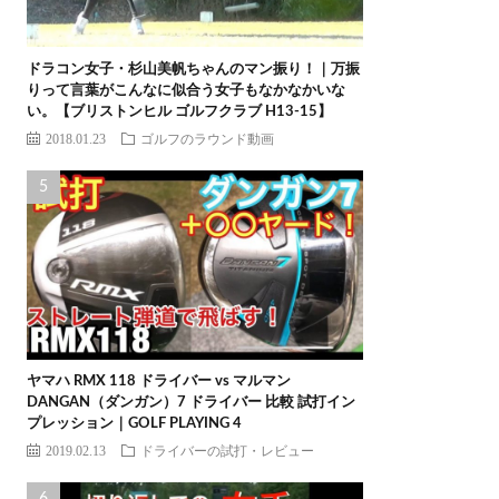
ドラコン女子・杉山美帆ちゃんのマン振り！｜万振
りって言葉がこんなに似合う女子もなかなかいな
い。【ブリストンヒル ゴルフクラブ H13-15】
2018.01.23
ゴルフのラウンド動画
ヤマハ RMX 118 ドライバー vs マルマン
DANGAN（ダンガン）7 ドライバー 比較 試打イン
プレッション｜GOLF PLAYING 4
2019.02.13
ドライバーの試打・レビュー