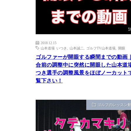
1
2018.12.15
山本道場 いつき
,
山本誠二
,
ゴルフTV山本道場
,
開眼
ゴルファーが開眼する瞬間までの動画
合前の調整中に突然に開眼した山本道
つき選手の調整風景をほぼノーカット
覧下さい！
ゴルフのレッスン