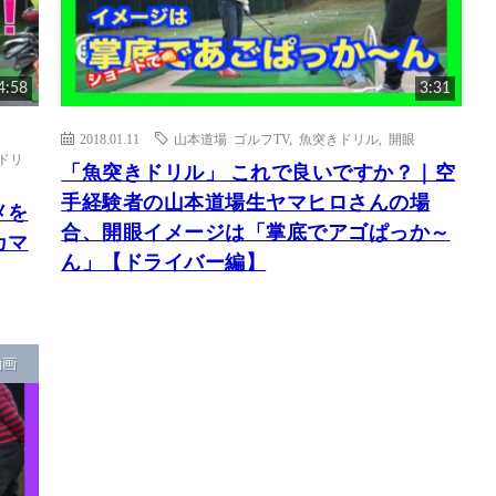
4:58
3:31
2018.01.11
山本道場 ゴルフTV
,
魚突きドリル
,
開眼
ドリ
「魚突きドリル」 これで良いですか？｜空
手経験者の山本道場生ヤマヒロさんの場
メを
合、開眼イメージは「掌底でアゴぱっか～
カマ
ん」【ドライバー編】
動画