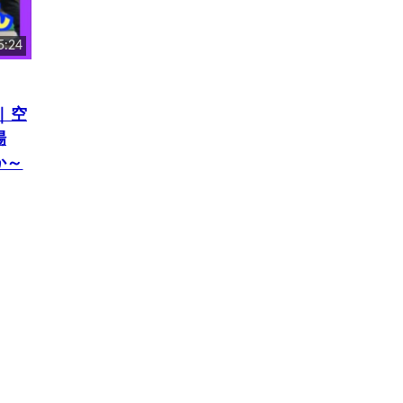
5:24
｜空
場
か～