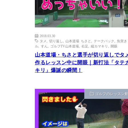
1
2018.03.30
タメ
,
切り返し
,
山本道場 ちさと
,
テークバック
,
魚突き
ル
,
すん
,
ゴルフTV山本道場
,
右足
,
縦カマキリ
,
開眼
山本道場・ちさと選手が切り返しでタ
作るレッスン中に開眼｜新打法「タテ
キリ」爆誕の瞬間！
ゴルフのレッスン