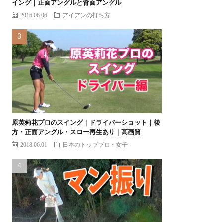
イング｜正面アングルと背面アングル
2016.06.06
アイアンの打ち方
原英莉花プロのスイング｜ドライバーショット｜後
方・正面アングル・スロー再生あり｜高画質
2018.06.01
日本のトッププロ・女子