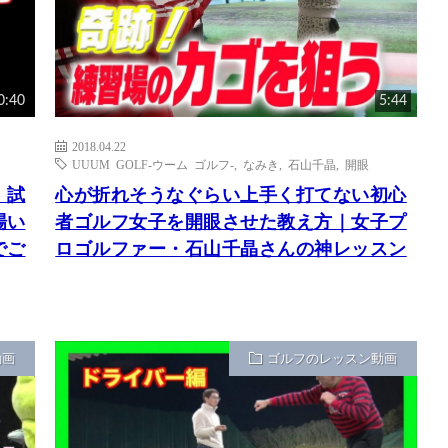
0:40
5:44
2018.04.22
UUUM GOLF-ウーム ゴルフ-
,
なみき
,
石山千晶
,
開眼
｜試
心が折れそうなぐらい上手く打てない初心
場い
者ゴルフ女子を開眼させた教え方｜女子プ
でご
ロゴルファー・石山千晶さんの神レッスン
動画
ゴルフのレッスン動画