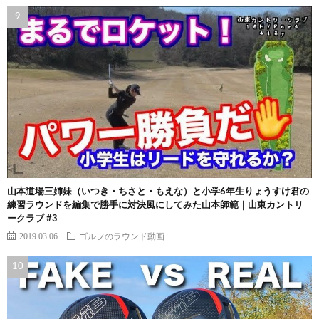
山本道場三姉妹（いつき・ちさと・もえな）と小学6年生りょうすけ君の
練習ラウンドを編集で勝手に対決風にしてみた山本師範｜山東カントリ
ークラブ #3
2019.03.06
ゴルフのラウンド動画