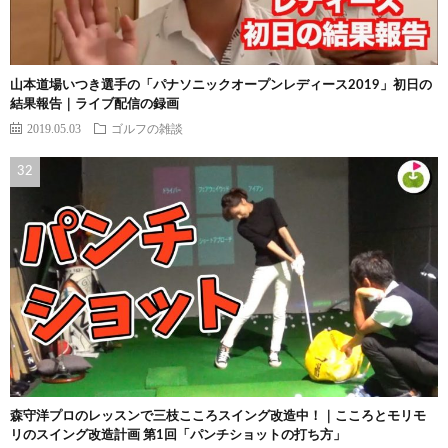
山本道場いつき選手の「パナソニックオープンレディース2019」初日の
結果報告｜ライブ配信の録画
2019.05.03
ゴルフの雑談
森守洋プロのレッスンで三枝こころスイング改造中！｜こころとモリモ
リのスイング改造計画 第1回「パンチショットの打ち方」