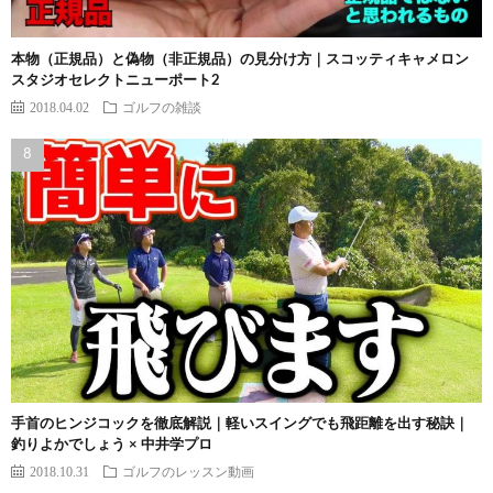
本物（正規品）と偽物（非正規品）の見分け方｜スコッティキャメロン
スタジオセレクトニューポート2
2018.04.02
ゴルフの雑談
手首のヒンジコックを徹底解説｜軽いスイングでも飛距離を出す秘訣｜
釣りよかでしょう × 中井学プロ
2018.10.31
ゴルフのレッスン動画