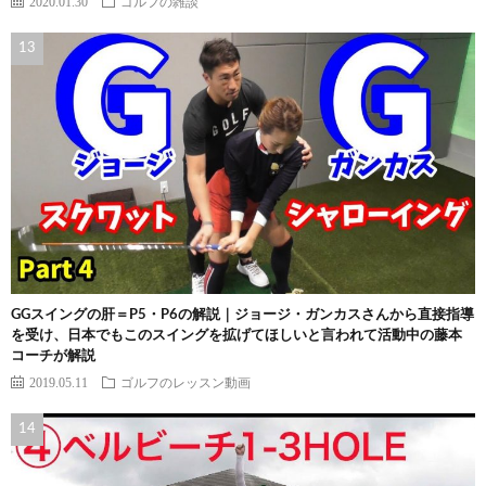
2020.01.30
ゴルフの雑談
GGスイングの肝＝P5・P6の解説｜ジョージ・ガンカスさんから直接指導
を受け、日本でもこのスイングを拡げてほしいと言われて活動中の藤本
コーチが解説
2019.05.11
ゴルフのレッスン動画