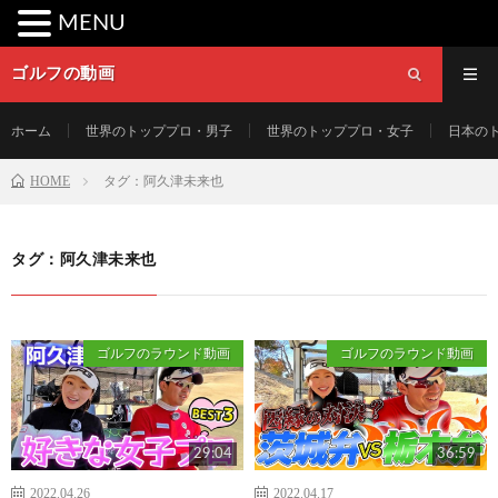
MENU
ゴルフの動画
ホーム
世界のトッププロ・男子
世界のトッププロ・女子
日本の
HOME
タグ：阿久津未来也
タグ：阿久津未来也
ゴルフのラウンド動画
ゴルフのラウンド動画
29:04
36:59
2022.04.26
2022.04.17