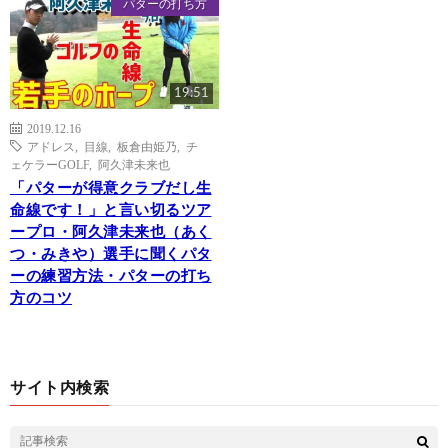
パターの打ち方
19:51
2019.12.16
アドレス
,
目線
,
板倉由姫乃
,
チ
ェケラーGOLF
,
阿久津未来也
「パターが得意クラブだし生
命線です！」と言い切るツア
ープロ・阿久津未来也（あく
つ・みきや）選手に聞くパタ
ーの練習方法・パターの打ち
方のコツ
サイト内検索