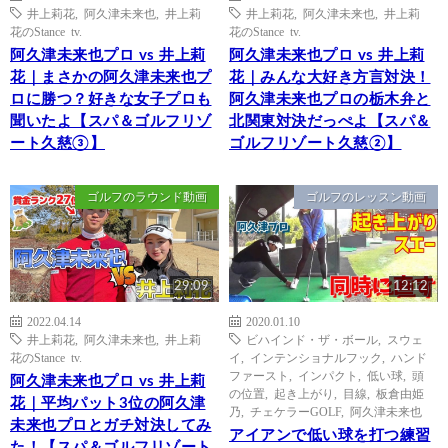
井上莉花
,
阿久津未来也
,
井上莉
井上莉花
,
阿久津未来也
,
井上莉
花のStance tv.
花のStance tv.
阿久津未来也プロ vs 井上莉
阿久津未来也プロ vs 井上莉
花｜まさかの阿久津未来也プ
花｜みんな大好き方言対決！
ロに勝つ？好きな女子プロも
阿久津未来也プロの栃木弁と
聞いたよ【スパ＆ゴルフリゾ
北関東対決だっぺよ【スパ＆
ート久慈③】
ゴルフリゾート久慈②】
ゴルフのラウンド動画
ゴルフのレッスン動画
29:09
12:12
2022.04.14
2020.01.10
井上莉花
,
阿久津未来也
,
井上莉
ビハインド・ザ・ボール
,
スウェ
花のStance tv.
イ
,
インテンショナルフック
,
ハンド
ファースト
,
インパクト
,
低い球
,
頭
阿久津未来也プロ vs 井上莉
の位置
,
起き上がり
,
目線
,
板倉由姫
花｜平均パット3位の阿久津
乃
,
チェケラーGOLF
,
阿久津未来也
未来也プロとガチ対決してみ
アイアンで低い球を打つ練習
た！【スパ＆ゴルフリゾート