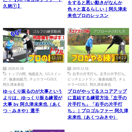
をすると悪い動きがなんか
久慈①】
色々と直るらしい｜阿久津未
来也プロのレッスン
ゴルフの練習動画
アプローチの打ち方
12:15
14:23
2020.01.06
2019.12.18
トップの間
,
地面反力
,
GGスイン
右手の片手打ち
,
左手の片手打ち
,
グ
,
板倉由姫乃
,
チェケラーGOLF
,
ピッチエンドラン
,
板倉由姫乃
,
チェ
阿久津未来也
ケラーGOLF
,
阿久津未来也
ゆっくり振るのが大事という
プロがやってるスコアアップ
よりは、ゆっくり振る練習が
に直結する練習方法「左手の
大事 by 阿久津未来也（あく
片手打ち」「右手の片手打
つ・みきや）選手
ち」｜プロゴルファー 阿久津
未来也（あくつみきや）