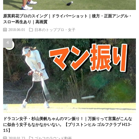
原英莉花プロのスイング｜ドライバーショット｜後方・正面アングル・
スロー再生あり｜高画質
2018.06.01
日本のトッププロ・女子
ドラコン女子・杉山美帆ちゃんのマン振り！｜万振りって言葉がこんな
に似合う女子もなかなかいない。【ブリストンヒル ゴルフクラブ H13-
15】
2018.01.23
ゴルフのラウンド動画