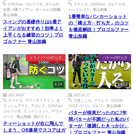
GOLFavo ゴルファボ
,
ボールの
アドレス
,
GOLFavo ゴルファボ
,
位置
,
6番アイアン
,
ボールとの距離
,
ハンドレイト
,
青山加織
青山加織
1番簡単なバンカーショット
スイングの基礎作りは6番ア
の「構え方・打ち方」のコツ
イアンがおすすめ！効率よく
を徹底解説｜プロゴルファー
上手くなる練習のコツ｜プロ
青山加織
ゴルファー 青山加織
ドライバーの打ち方
パターの打ち方
6:14
14:21
2021.04.07
2021.02.17
スライス
,
アウトサイドイン
,
右
三枝こころ
,
アドレス
,
UUUM
プッシュアウト
,
アドレス
,
GOLFavo
GOLF-ウーム ゴルフ-
,
青山加織
ゴルファボ
,
ティーショット
,
アライ
パターが得意だったのに7年
メント
,
青山加織
,
肩のライン
間パターが不調だった私のパ
ティーショットが右に飛んで
ターが「復調したきっかけ」
しまう、OB連発でスコアはガ
｜プロゴルファー 青山加織