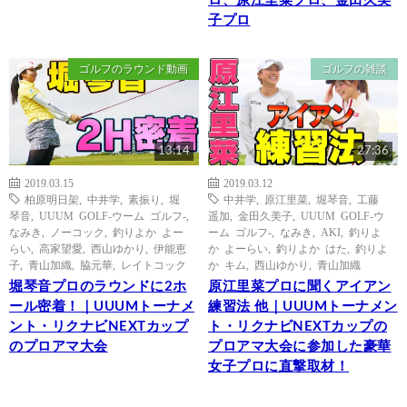
ロ、原江里菜プロ、金田久美
子プロ
ゴルフのラウンド動画
ゴルフの雑談
13:14
27:36
2019.03.15
2019.03.12
柏原明日架
,
中井学
,
素振り
,
堀
中井学
,
原江里菜
,
堀琴音
,
工藤
琴音
,
UUUM GOLF-ウーム ゴルフ-
,
遥加
,
金田久美子
,
UUUM GOLF-ウ
なみき
,
ノーコック
,
釣りよか よー
ーム ゴルフ-
,
なみき
,
AKI
,
釣りよ
らい
,
高家望愛
,
西山ゆかり
,
伊能恵
か よーらい
,
釣りよか はた
,
釣りよ
子
,
青山加織
,
脇元華
,
レイトコック
か キム
,
西山ゆかり
,
青山加織
堀琴音プロのラウンドに2ホ
原江里菜プロに聞くアイアン
ール密着！｜UUUMトーナメ
練習法 他｜UUUMトーナメン
ント・リクナビNEXTカップ
ト・リクナビNEXTカップの
のプロアマ大会
プロアマ大会に参加した豪華
女子プロに直撃取材！