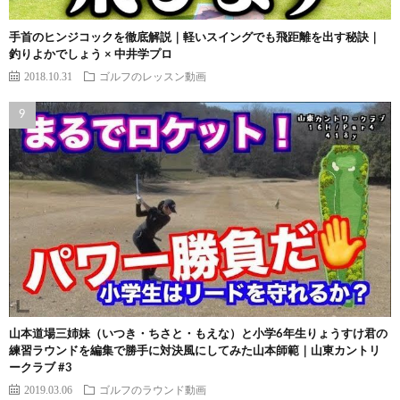
手首のヒンジコックを徹底解説｜軽いスイングでも飛距離を出す秘訣｜
釣りよかでしょう × 中井学プロ
2018.10.31
ゴルフのレッスン動画
山本道場三姉妹（いつき・ちさと・もえな）と小学6年生りょうすけ君の
練習ラウンドを編集で勝手に対決風にしてみた山本師範｜山東カントリ
ークラブ #3
2019.03.06
ゴルフのラウンド動画