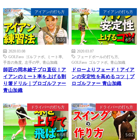
アイアンの打ち方
アイアンの打ち方
5:35
6:14
2020.03.08
2020.03.07
GOLFavo ゴルファボ
,
ミート率
,
フェードボールの打ち方
,
手首の角度
,
左手の甲
,
青山加織
GOLFavo ゴルファボ
,
青山加織
師匠の岡本綾子プロ直伝！ア
ドローよりフェード！アイア
イアンのミート率を上げる割
ンの安定性を高めるコツ｜プ
り箸ドリル｜プロゴルファー
ロゴルファー 青山加織
青山加織
ドライバーの打ち方
ドライバーの打ち方
6:58
5:02