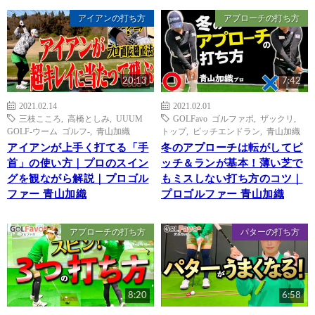
アイアンの打ち方
アプローチの打ち方
20:13
7:42
2021.02.14
2021.02.01
三枝こころ
,
高橋としみ
,
UUUM
GOLFavo ゴルファボ
,
ザックリ
,
GOLF-ウーム ゴルフ-
,
青山加織
トップ
,
ピッチエンドラン
,
青山加織
アイアンが上手く打てる「手
冬のアプローチは転がしてピ
首」の使い方｜プロのスイン
ッチ＆ランが基本！薄い芝で
グを観ながら解説｜プロゴル
もミスしない打ち方のコツ｜
ファー 青山加織
プロゴルファー 青山加織
アプローチの打ち方
パターの打ち方
8:20
6:58