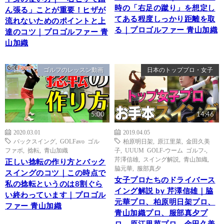
時の「右足の蹴り」を想定し
ん張る」ことが重要！ヒザが
てある程度しっかり距離を取
流れないためのポイントと上
る｜プロゴルファー 青山加織
達のコツ｜プロゴルファー 青
山加織
ゴルフのレッスン動画
日本のトッププロ・女子
5:00
14:46
2020.03.01
2019.04.05
バックスイング
,
GOLFavo ゴル
柏原明日架
,
原江里菜
,
金田久美
ファボ
,
捻転
,
青山加織
子
,
UUUM GOLF-ウーム ゴルフ-
,
芹澤信雄
,
スイング解説
,
青山加織
,
正しい捻転の作り方とバック
脇元華
,
服部真夕
スイングのコツ｜この時点で
女子プロたちのドライバース
私の捻転というのは8割ぐら
イング解説 by 芹澤信雄｜脇
い終わっています｜プロゴル
元華プロ、柏原明日架プロ、
ファー 青山加織
青山加織プロ、服部真夕プ