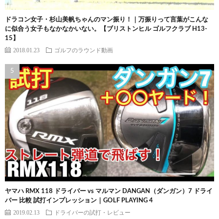
ドラコン女子・杉山美帆ちゃんのマン振り！｜万振りって言葉がこんな
に似合う女子もなかなかいない。【ブリストンヒル ゴルフクラブ H13-
15】
2018.01.23
ゴルフのラウンド動画
ヤマハ RMX 118 ドライバー vs マルマン DANGAN（ダンガン）7 ドライ
バー 比較 試打インプレッション｜GOLF PLAYING 4
2019.02.13
ドライバーの試打・レビュー