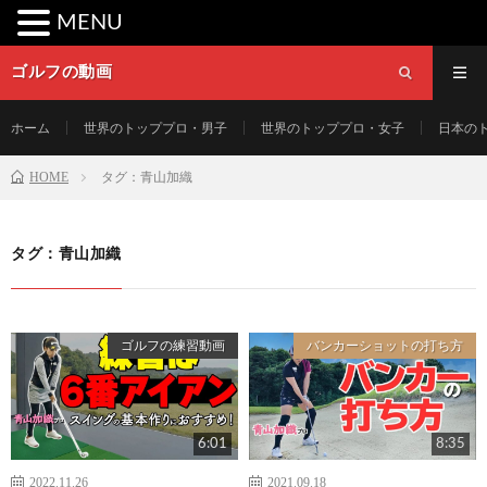
MENU
ゴルフの動画
ホーム
世界のトッププロ・男子
世界のトッププロ・女子
日本の
HOME
タグ：青山加織
タグ：青山加織
ゴルフの練習動画
バンカーショットの打ち方
6:01
8:35
2022.11.26
2021.09.18