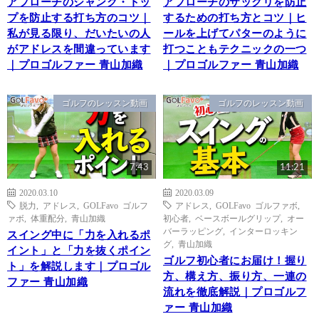
アプローチのシャンク・トッ
アプローチのザックリを防止
プを防止する打ち方のコツ｜
するための打ち方とコツ｜ヒ
私が見る限り、だいたいの人
ールを上げてパターのように
がアドレスを間違っています
打つこともテクニックの一つ
｜プロゴルファー 青山加織
｜プロゴルファー 青山加織
ゴルフのレッスン動画
ゴルフのレッスン動画
7:43
11:21
2020.03.10
2020.03.09
脱力
,
アドレス
,
GOLFavo ゴルフ
アドレス
,
GOLFavo ゴルファボ
,
ァボ
,
体重配分
,
青山加織
初心者
,
ベースボールグリップ
,
オー
バーラッピング
,
インターロッキン
スイング中に「力を入れるポ
グ
,
青山加織
イント」と「力を抜くポイン
ゴルフ初心者にお届け！握り
ト」を解説します｜プロゴル
方、構え方、振り方、一連の
ファー 青山加織
流れを徹底解説｜プロゴルフ
ァー 青山加織