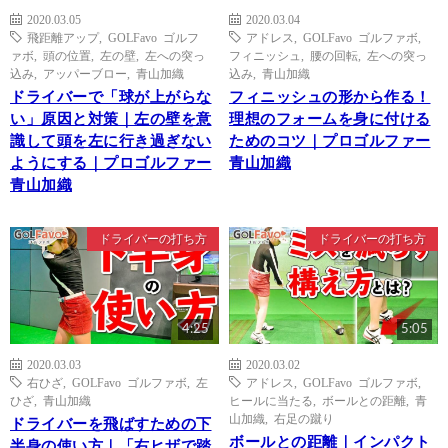
2020.03.05
2020.03.04
飛距離アップ
,
GOLFavo ゴルフ
アドレス
,
GOLFavo ゴルファボ
,
ァボ
,
頭の位置
,
左の壁
,
左への突っ
フィニッシュ
,
腰の回転
,
左への突っ
込み
,
アッパーブロー
,
青山加織
込み
,
青山加織
ドライバーで「球が上がらな
フィニッシュの形から作る！
い」原因と対策｜左の壁を意
理想のフォームを身に付ける
識して頭を左に行き過ぎない
ためのコツ｜プロゴルファー
ようにする｜プロゴルファー
青山加織
青山加織
ドライバーの打ち方
ドライバーの打ち方
4:25
5:05
2020.03.03
2020.03.02
右ひざ
,
GOLFavo ゴルファボ
,
左
アドレス
,
GOLFavo ゴルファボ
,
ひざ
,
青山加織
ヒールに当たる
,
ボールとの距離
,
青
山加織
,
右足の蹴り
ドライバーを飛ばすための下
ボールとの距離｜インパクト
半身の使い方｜「右ヒザで踏