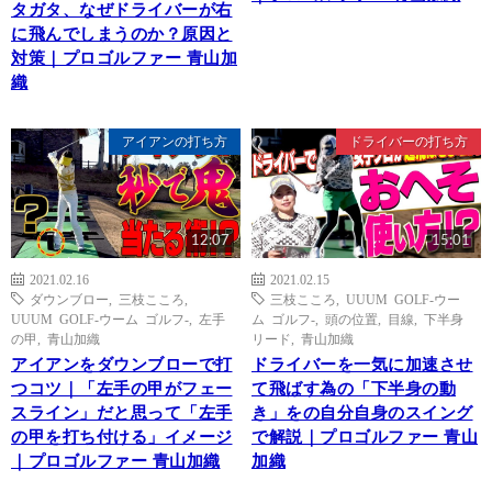
タガタ、なぜドライバーが右
に飛んでしまうのか？原因と
対策｜プロゴルファー 青山加
織
アイアンの打ち方
ドライバーの打ち方
12:07
15:01
2021.02.16
2021.02.15
ダウンブロー
,
三枝こころ
,
三枝こころ
,
UUUM GOLF-ウー
UUUM GOLF-ウーム ゴルフ-
,
左手
ム ゴルフ-
,
頭の位置
,
目線
,
下半身
の甲
,
青山加織
リード
,
青山加織
アイアンをダウンブローで打
ドライバーを一気に加速させ
つコツ｜「左手の甲がフェー
て飛ばす為の「下半身の動
スライン」だと思って「左手
き」をの自分自身のスイング
の甲を打ち付ける」イメージ
で解説｜プロゴルファー 青山
｜プロゴルファー 青山加織
加織