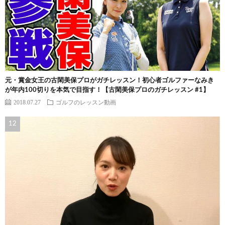
元・賞金女王の古閑美保プロがガチレッスン！初心者ゴルファーなみき
が年内100切りを本気で目指す！【古閑美保プロのガチレッスン #1】
2018.07.27
ゴルフのレッスン動画