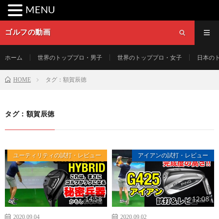
MENU
ゴルフの動画
ホーム
世界のトッププロ・男子
世界のトッププロ・女子
日本の
HOME
タグ：額賀辰徳
タグ：額賀辰徳
ユーティリティの試打・レビュー
アイアンの試打・レビュー
14:58
12:08
2020.09.04
2020.09.02