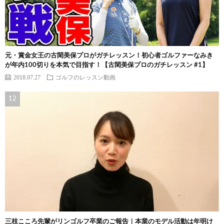
元・賞金女王の古閑美保プロがガチレッスン！初心者ゴルファーなみき
が年内100切りを本気で目指す！【古閑美保プロのガチレッスン #1】
2018.07.27
ゴルフのレッスン動画
三枝こころ先輩がリンゴルフ卒業のご報告｜本業のモデル活動は年明け