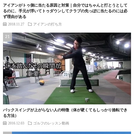
アイアンがトゥ側に当たる原因と対策｜自分ではちゃんと打とうとして
るのに、手元が浮いてトゥダウンしてクラブの先っぽに当たるのには必
ず理由がある
2018.11.27
アイアンの打ち方
バックスイングが上がらない人の特徴（体が硬くてもしっかり捻転でき
る方法）
2016.12.03
ゴルフのレッスン動画