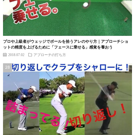
プロや上級者がウェッジでボールを拾うアレのやり方｜アプローチショ
ットの精度を上げるために「フェースに乗せる」感覚を養おう
2018.07.02
アプローチの打ち方