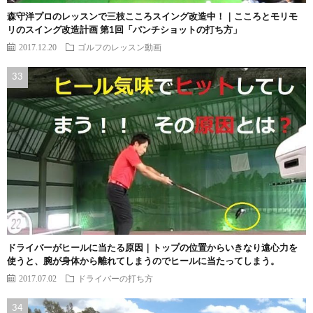
森守洋プロのレッスンで三枝こころスイング改造中！｜こころとモリモ
リのスイング改造計画 第1回「パンチショットの打ち方」
2017.12.20
ゴルフのレッスン動画
ドライバーがヒールに当たる原因｜トップの位置からいきなり遠心力を
使うと、腕が身体から離れてしまうのでヒールに当たってしまう。
2017.07.02
ドライバーの打ち方