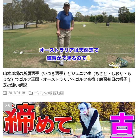
山本道場の所属選手（いつき選手）とジュニア生（ちさと・しおり・も
えな）でゴルフ王国・オーストラリアへゴルフ合宿！練習初日の様子｜
芝の違い解説
2018.01.18
ゴルフの練習動画