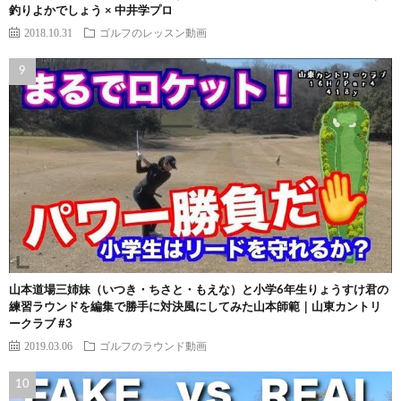
釣りよかでしょう × 中井学プロ
2018.10.31
ゴルフのレッスン動画
山本道場三姉妹（いつき・ちさと・もえな）と小学6年生りょうすけ君の
練習ラウンドを編集で勝手に対決風にしてみた山本師範｜山東カントリ
ークラブ #3
2019.03.06
ゴルフのラウンド動画