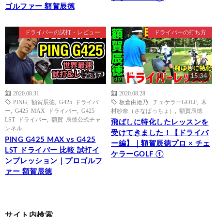
ゴルファー 額賀辰徳
ドライバーの試打・レビュー
ドライバーの打ち方
23:17
15:34
2020.08.31
2020.08.28
PING
,
額賀辰徳
,
G425 ドライバ
板倉由姫乃
,
チェケラーGOLF
,
木
ー
,
G425 MAX ドライバー
,
G425
村紗奈（さなぱっちょ）
,
額賀辰徳
LST ドライバー
,
額賀 辰徳公式チャ
飛ばしに特化したレッスンを
ンネル
受けてきました！【ドライバ
PING G425 MAX vs G425
ー編】｜額賀辰徳プロ × チェ
LST ドライバー 比較 試打イ
ケラーGOLF ①
ンプレッション｜プロゴルフ
ァー 額賀辰徳
サイト内検索