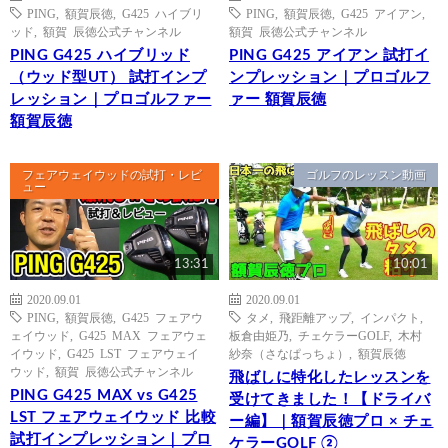
PING
,
額賀辰徳
,
G425 ハイブリ
PING
,
額賀辰徳
,
G425 アイアン
,
ッド
,
額賀 辰徳公式チャンネル
額賀 辰徳公式チャンネル
PING G425 ハイブリッド
PING G425 アイアン 試打イ
（ウッド型UT） 試打インプ
ンプレッション｜プロゴルフ
レッション｜プロゴルファー
ァー 額賀辰徳
額賀辰徳
フェアウェイウッドの試打・レビ
ゴルフのレッスン動画
ュー
13:31
10:01
2020.09.01
2020.09.01
PING
,
額賀辰徳
,
G425 フェアウ
タメ
,
飛距離アップ
,
インパクト
,
ェイウッド
,
G425 MAX フェアウェ
板倉由姫乃
,
チェケラーGOLF
,
木村
イウッド
,
G425 LST フェアウェイ
紗奈（さなぱっちょ）
,
額賀辰徳
ウッド
,
額賀 辰徳公式チャンネル
飛ばしに特化したレッスンを
PING G425 MAX vs G425
受けてきました！【ドライバ
LST フェアウェイウッド 比較
ー編】｜額賀辰徳プロ × チェ
試打インプレッション｜プロ
ケラーGOLF ②