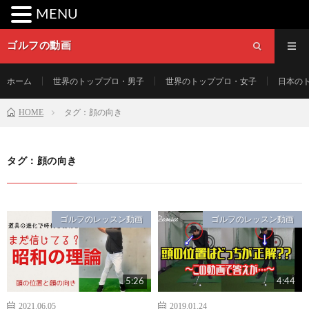
MENU
ゴルフの動画
ホーム
世界のトッププロ・男子
世界のトッププロ・女子
日本の
HOME
タグ：顔の向き
タグ：顔の向き
ゴルフのレッスン動画
ゴルフのレッスン動画
5:26
4:44
2021.06.05
2019.01.24