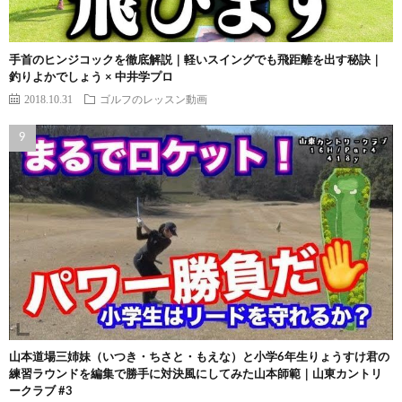
手首のヒンジコックを徹底解説｜軽いスイングでも飛距離を出す秘訣｜
釣りよかでしょう × 中井学プロ
2018.10.31
ゴルフのレッスン動画
山本道場三姉妹（いつき・ちさと・もえな）と小学6年生りょうすけ君の
練習ラウンドを編集で勝手に対決風にしてみた山本師範｜山東カントリ
ークラブ #3