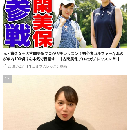
元・賞金女王の古閑美保プロがガチレッスン！初心者ゴルファーなみき
が年内100切りを本気で目指す！【古閑美保プロのガチレッスン #1】
2018.07.27
ゴルフのレッスン動画