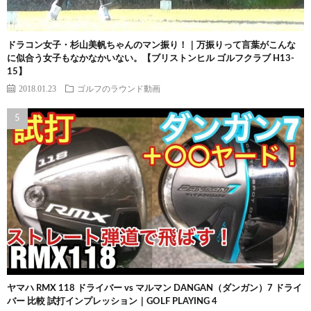
ドラコン女子・杉山美帆ちゃんのマン振り！｜万振りって言葉がこんな
に似合う女子もなかなかいない。【ブリストンヒル ゴルフクラブ H13-
15】
2018.01.23
ゴルフのラウンド動画
ヤマハ RMX 118 ドライバー vs マルマン DANGAN（ダンガン）7 ドライ
バー 比較 試打インプレッション｜GOLF PLAYING 4