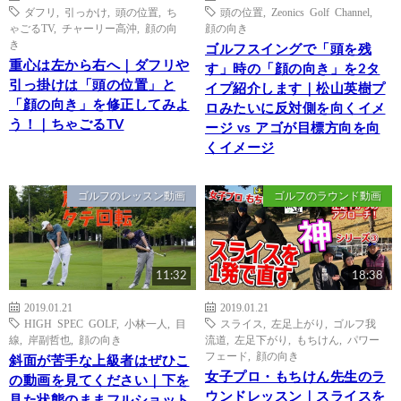
ダフリ
,
引っかけ
,
頭の位置
,
ち
頭の位置
,
Zeonics Golf Channel
,
ゃごるTV
,
チャーリー高沖
,
顔の向
顔の向き
き
ゴルフスイングで「頭を残
重心は左から右へ｜ダフリや
す」時の「顔の向き」を2タ
引っ掛けは「頭の位置」と
イプ紹介します｜松山英樹プ
「顔の向き」を修正してみよ
ロみたいに反対側を向くイメ
う！｜ちゃごるTV
ージ vs アゴが目標方向を向
くイメージ
ゴルフのレッスン動画
ゴルフのラウンド動画
11:32
18:38
2019.01.21
2019.01.21
HIGH SPEC GOLF
,
小林一人
,
目
スライス
,
左足上がり
,
ゴルフ我
線
,
岸副哲也
,
顔の向き
流道
,
左足下がり
,
もちけん
,
パワー
フェード
,
顔の向き
斜面が苦手な上級者はぜひこ
女子プロ・もちけん先生のラ
の動画を見てください｜下を
ウンドレッスン｜スライスを
見た状態のままフルショット