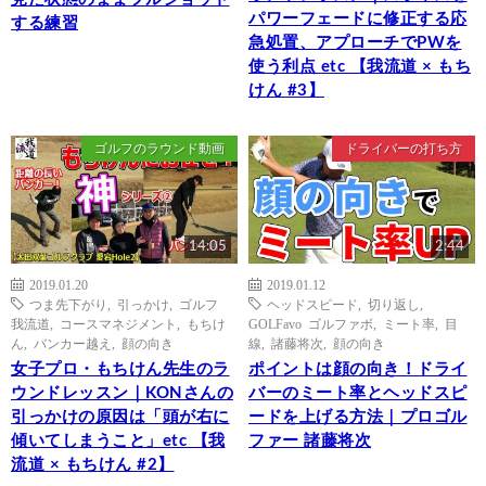
パワーフェードに修正する応
する練習
急処置、アプローチでPWを
使う利点 etc 【我流道 × もち
けん #3】
ゴルフのラウンド動画
ドライバーの打ち方
14:05
2:44
2019.01.20
2019.01.12
つま先下がり
,
引っかけ
,
ゴルフ
ヘッドスピード
,
切り返し
,
我流道
,
コースマネジメント
,
もちけ
GOLFavo ゴルファボ
,
ミート率
,
目
ん
,
バンカー越え
,
顔の向き
線
,
諸藤将次
,
顔の向き
女子プロ・もちけん先生のラ
ポイントは顔の向き！ドライ
ウンドレッスン｜KONさんの
バーのミート率とヘッドスピ
引っかけの原因は「頭が右に
ードを上げる方法｜プロゴル
傾いてしまうこと」etc 【我
ファー 諸藤将次
流道 × もちけん #2】