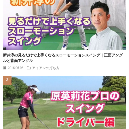
新井淳の見るだけで上手くなるスローモーションスイング｜正面アング
ルと背面アングル
2016.06.06
アイアンの打ち方