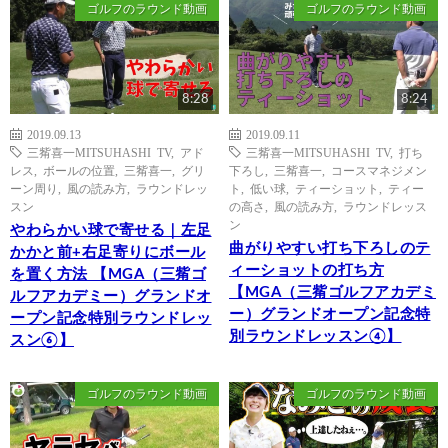
ゴルフのラウンド動画
ゴルフのラウンド動画
8:28
8:24
2019.09.13
2019.09.11
三觜喜一MITSUHASHI TV
,
アド
三觜喜一MITSUHASHI TV
,
打ち
レス
,
ボールの位置
,
三觜喜一
,
グリ
下ろし
,
三觜喜一
,
コースマネジメン
ーン周り
,
風の読み方
,
ラウンドレッ
ト
,
低い球
,
ティーショット
,
ティー
スン
の高さ
,
風の読み方
,
ラウンドレッス
ン
やわらかい球で寄せる｜左足
曲がりやすい打ち下ろしのテ
かかと前+右足寄りにボール
ィーショットの打ち方
を置く方法 【MGA（三觜ゴ
【MGA（三觜ゴルフアカデミ
ルフアカデミー）グランドオ
ー）グランドオープン記念特
ープン記念特別ラウンドレッ
別ラウンドレッスン④】
スン⑥】
ゴルフのラウンド動画
ゴルフのラウンド動画