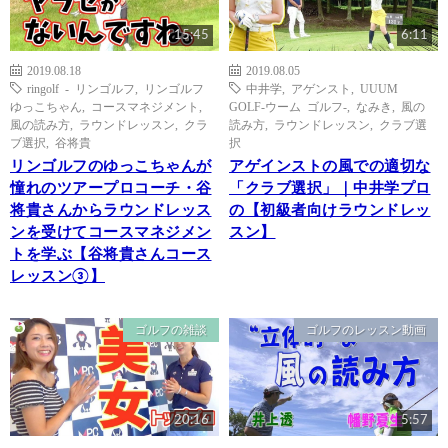
15:45
6:11
2019.08.18
2019.08.05
ringolf - リンゴルフ
,
リンゴルフ
中井学
,
アゲンスト
,
UUUM
ゆっこちゃん
,
コースマネジメント
,
GOLF-ウーム ゴルフ-
,
なみき
,
風の
風の読み方
,
ラウンドレッスン
,
クラ
読み方
,
ラウンドレッスン
,
クラブ選
ブ選択
,
谷将貴
択
リンゴルフのゆっこちゃんが
アゲインストの風での適切な
憧れのツアープロコーチ・谷
「クラブ選択」｜中井学プロ
将貴さんからラウンドレッス
の【初級者向けラウンドレッ
ンを受けてコースマネジメン
スン】
トを学ぶ【谷将貴さんコース
レッスン③】
ゴルフの雑談
ゴルフのレッスン動画
20:16
5:57