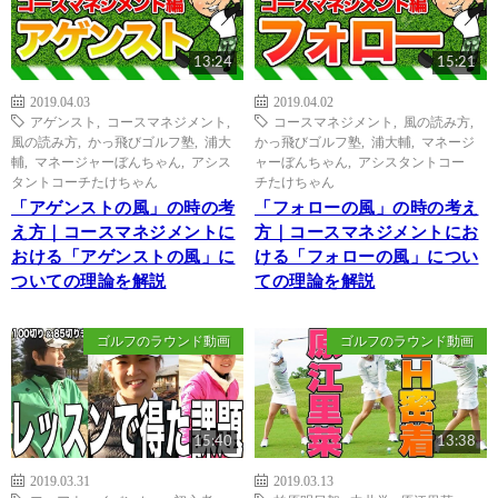
13:24
15:21
2019.04.03
2019.04.02
アゲンスト
,
コースマネジメント
,
コースマネジメント
,
風の読み方
,
風の読み方
,
かっ飛びゴルフ塾
,
浦大
かっ飛びゴルフ塾
,
浦大輔
,
マネージ
輔
,
マネージャーぼんちゃん
,
アシス
ャーぼんちゃん
,
アシスタントコー
タントコーチたけちゃん
チたけちゃん
「アゲンストの風」の時の考
「フォローの風」の時の考え
え方｜コースマネジメントに
方｜コースマネジメントにお
おける「アゲンストの風」に
ける「フォローの風」につい
ついての理論を解説
ての理論を解説
ゴルフのラウンド動画
ゴルフのラウンド動画
15:40
13:38
2019.03.31
2019.03.13