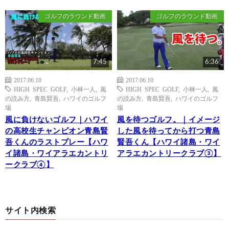
ゴルフのラウンド動画
ゴルフのラウンド動画
7:45
6:36
2017.06.10
2017.06.10
HIGH SPEC GOLF
,
小林一人
,
風
HIGH SPEC GOLF
,
小林一人
,
風
の読み方
,
青島賢吾
,
ハワイのゴルフ
の読み方
,
青島賢吾
,
ハワイのゴルフ
場
場
風に負けないゴルフ｜ハワイ
風を待つゴルフ。｜イメージ
の高校生チャンピオン青島賢
した風を待ってから打つ青島
吾くんのラストプレー【ハワ
賢吾くん【ハワイ諸島・ワイ
イ諸島・ワイアラエカントリ
アラエカントリークラブ③】
ークラブ④】
サイト内検索