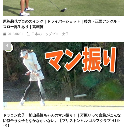
原英莉花プロのスイング｜ドライバーショット｜後方・正面アングル・
スロー再生あり｜高画質
2018.06.01
日本のトッププロ・女子
ドラコン女子・杉山美帆ちゃんのマン振り！｜万振りって言葉がこんな
に似合う女子もなかなかいない。【ブリストンヒル ゴルフクラブ H13-
15】