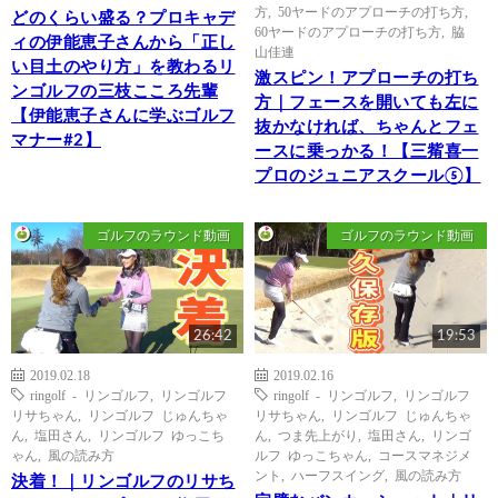
方
,
50ヤードのアプローチの打ち方
,
どのくらい盛る？プロキャデ
60ヤードのアプローチの打ち方
,
脇
ィの伊能恵子さんから「正し
山佳連
い目土のやり方」を教わるリ
激スピン！アプローチの打ち
ンゴルフの三枝こころ先輩
方｜フェースを開いても左に
【伊能恵子さんに学ぶゴルフ
抜かなければ、ちゃんとフェ
マナー#2】
ースに乗っかる！【三觜喜一
プロのジュニアスクール⑤】
ゴルフのラウンド動画
ゴルフのラウンド動画
26:42
19:53
2019.02.18
2019.02.16
ringolf - リンゴルフ
,
リンゴルフ
ringolf - リンゴルフ
,
リンゴルフ
リサちゃん
,
リンゴルフ じゅんちゃ
リサちゃん
,
リンゴルフ じゅんちゃ
ん
,
塩田さん
,
リンゴルフ ゆっこち
ん
,
つま先上がり
,
塩田さん
,
リンゴ
ゃん
,
風の読み方
ルフ ゆっこちゃん
,
コースマネジメ
ント
,
ハーフスイング
,
風の読み方
決着！｜リンゴルフのリサち