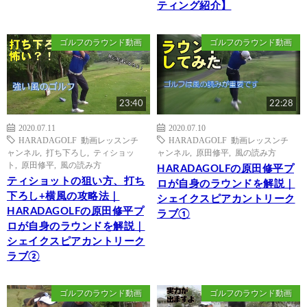
ティング紹介】
ゴルフのラウンド動画
ゴルフのラウンド動画
23:40
22:28
2020.07.11
2020.07.10
HARADAGOLF 動画レッスンチ
HARADAGOLF 動画レッスンチ
ャンネル
,
打ち下ろし
,
ティショッ
ャンネル
,
原田修平
,
風の読み方
ト
,
原田修平
,
風の読み方
HARADAGOLFの原田修平プ
ティショットの狙い方、打ち
ロが自身のラウンドを解説｜
下ろし+横風の攻略法｜
シェイクスピアカントリーク
HARADAGOLFの原田修平プ
ラブ①
ロが自身のラウンドを解説｜
シェイクスピアカントリーク
ラブ②
ゴルフのラウンド動画
ゴルフのラウンド動画