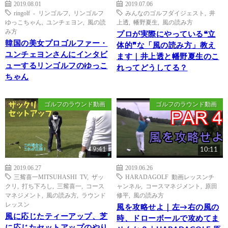
2019.08.01
2019.07.06
ringolf - リンゴルフ
,
リンゴルフ
みんなのゴルフダイジェスト
,
井
ゆっこちゃん
,
ユンチェヨン
,
風の読
上透
,
幡野夏生
,
風の読み方
み方
プロが実際にやっている❝立
韓国の美女プロゴルファー・
体的❞な「風の読み方」教え
ユンチェヨンさんにインタビ
ます｜井上透と幡野夏生のこ
ューするリンゴルフのゆっこ
れってどうしてる？
ちゃん
ゴルフのラウンド動画
ゴルフのラウンド動画
9:41
10:11
2019.06.27
2019.06.26
三觜喜一MITSUHASHI TV
,
ザッ
HARADAGOLF 動画レッスンチ
クリ
,
打ち下ろし
,
三觜喜一
,
コース
ャンネル
,
コースマネジメント
,
原田
マネジメント
,
風の読み方
,
ラウンド
修平
,
風の読み方
レッスン
風を攻略せよ｜左→右の風の
風に応じたティーアップ、芝
時、ドローボールで攻めてま
に応じたセットアップのやり