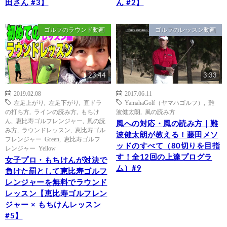
田さん #3】
ん #2】
ゴルフのラウンド動画
ゴルフのレッスン動画
23:44
3:33
2019.02.08
2017.06.11
左足上がり
,
左足下がり
,
直ドラ
YamahaGolf（ヤマハゴルフ）
,
難
の打ち方
,
ラインの読み方
,
もちけ
波健太朗
,
風の読み方
ん
,
恵比寿ゴルフレンジャー
,
風の読
風への対応・風の読み方｜難
み方
,
ラウンドレッスン
,
恵比寿ゴル
波健太朗が教える！藤田メソ
フレンジャー Green
,
恵比寿ゴルフ
ッドのすべて（80切りを目指
レンジャー Yellow
す！全12回の上達プログラ
女子プロ・もちけんが対決で
ム）#9
負けた罰として恵比寿ゴルフ
レンジャーを無料でラウンド
レッスン【恵比寿ゴルフレン
ジャー × もちけんレッスン
#5】