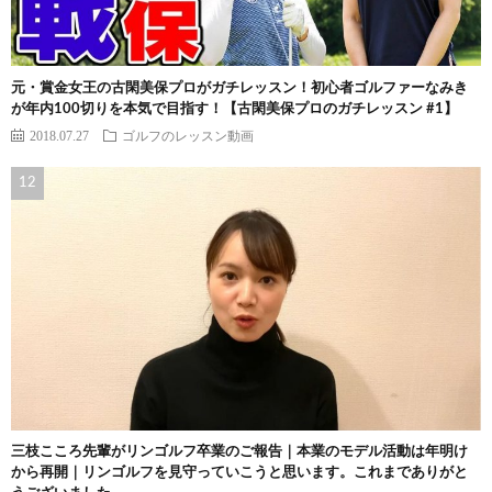
元・賞金女王の古閑美保プロがガチレッスン！初心者ゴルファーなみき
が年内100切りを本気で目指す！【古閑美保プロのガチレッスン #1】
2018.07.27
ゴルフのレッスン動画
三枝こころ先輩がリンゴルフ卒業のご報告｜本業のモデル活動は年明け
から再開｜リンゴルフを見守っていこうと思います。これまでありがと