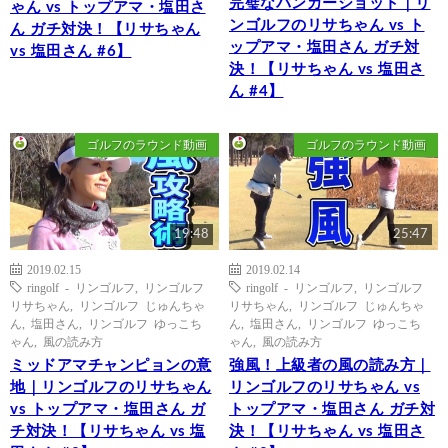
完璧なバンカーショット｜リ
ゃん vs トップアマ・塩田さ
ンゴルフのリサちゃん vs ト
ん ガチ対決！【リサちゃん
ップアマ・塩田さん ガチ対
vs 塩田さん #6】
決！【リサちゃん vs 塩田さ
ん #4】
ゴルフのラウンド動画
ゴルフのラウンド動画
19:48
25:47
2019.02.15
2019.02.14
ringolf - リンゴルフ
,
リンゴルフ
ringolf - リンゴルフ
,
リンゴルフ
リサちゃん
,
リンゴルフ じゅんちゃ
リサちゃん
,
リンゴルフ じゅんちゃ
ん
,
塩田さん
,
リンゴルフ ゆっこち
ん
,
塩田さん
,
リンゴルフ ゆっこち
ゃん
,
風の読み方
ゃん
,
風の読み方
ミッドアマチャンピョンの意
強風！上級者の風の読み方｜
地｜リンゴルフのリサちゃん
リンゴルフのリサちゃん vs
vs トップアマ・塩田さん ガ
トップアマ・塩田さん ガチ対
チ対決！【リサちゃん vs 塩
決！【リサちゃん vs 塩田さ