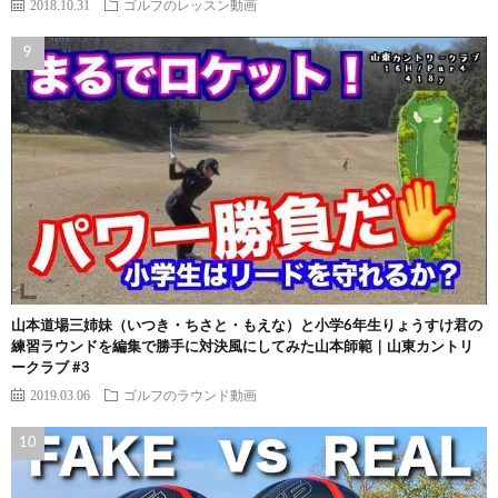
2018.10.31
ゴルフのレッスン動画
山本道場三姉妹（いつき・ちさと・もえな）と小学6年生りょうすけ君の
練習ラウンドを編集で勝手に対決風にしてみた山本師範｜山東カントリ
ークラブ #3
2019.03.06
ゴルフのラウンド動画