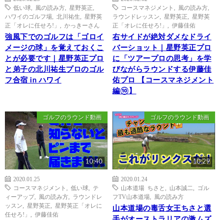
低い球
,
風の読み方
,
星野英正
,
コースマネジメント
,
風の読み方
,
ハワイのゴルフ場
,
北川祐生
,
星野英
ラウンドレッスン
,
星野英正
,
星野英
正「オレに任せろ!」
,
かっきーさん
正「オレに任せろ!」
,
伊藤佳佑
強風下でのゴルフは「ゴロイ
右サイドが絶対ダメなドライ
メージの球」を覚えておくこ
バーショット｜星野英正プロ
とが必要です｜星野英正プロ
に「ツアープロの思考」を学
と弟子の北川祐生プロのゴル
びながらラウンドする伊藤佳
フ合宿 in ハワイ
佑プロ 【コースマネジメント
編⑩】
ゴルフのラウンド動画
ゴルフのラウンド動画
10:40
10:29
2020.01.25
2020.01.24
コースマネジメント
,
低い球
,
テ
山本道場 ちさと
,
山本誠二
,
ゴル
ィーアップ
,
風の読み方
,
ラウンドレ
フTV山本道場
,
風の読み方
ッスン
,
星野英正
,
星野英正「オレに
山本道場の毒舌女王ちさと選
任せろ!」
,
伊藤佳佑
手がオーストラリアの激ムズ