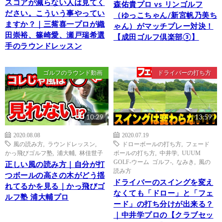
スコアが減らない人は見てく
森佑貴プロ vs リンゴルフ
ださい。こういう事やってい
（ゆっこちゃん/新宮帆乃美ち
ますか？｜三觜喜一プロが織
ゃん）がマッチプレー対決！
田崇裕、篠崎愛、瀬戸瑞希選
【成田ゴルフ倶楽部③】
手のラウンドレッスン
ゴルフのラウンド動画
ドライバーの打ち方
10:29
13:59
2020.08.08
2020.07.19
風の読み方
,
ラウンドレッスン
,
ドローボールの打ち方
,
フェード
かっ飛びゴルフ塾
,
浦大輔
,
林佳世子
ボールの打ち方
,
中井学
,
UUUM
GOLF-ウーム ゴルフ-
,
なみき
,
風の
正しい風の読み方｜自分が打
読み方
つボールの高さの木がどう揺
ドライバーのスイングを変え
れてるかを見る｜かっ飛びゴ
なくても「ドロー」と「フェ
ルフ塾 浦大輔プロ
ード」の打ち分けが出来る？
｜中井学プロの【クラブセッ