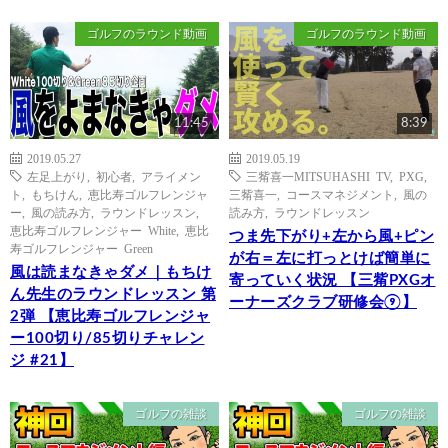
ゴルフのラウンド動画
ゴルフのラウンド動画
11:45
8:39
2019.05.27
2019.05.19
左足上がり
,
初心者
,
アライメン
三觜喜一MITSUHASHI TV
,
PXG
,
ト
,
もちけん
,
恵比寿ゴルフレンジャ
三觜喜一
,
コースマネジメント
,
風の
ー
,
風の読み方
,
ラウンドレッスン
,
読み方
,
ラウンドレッスン
恵比寿ゴルフレンジャー White
,
恵比
つま先下がり+左から風+ピン
寿ゴルフレンジャー Green
が右＝左に打っとけば簡単に
風は読まなきゃダメ｜もちけ
寄っていく状況 【三觜PXGオ
ん先生のラウンドレッスン 第
ーナーズクラブ研修会⑨】
2弾 【恵比寿ゴルフレンジャ
ー100切り/85切りチャレン
ジ #21】
ゴルフの雑談
ゴルフの雑談