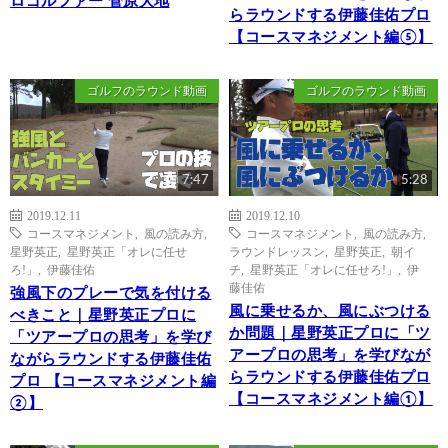
ロゴルファー 菅原大地
らラウンドする伊藤佳佑プロ
【コースマネジメント編⑤】
ゴルフのラウンド動画
ゴルフのラウンド動画
7:47
5:28
2019.12.11
2019.12.10
コースマネジメント
,
風の読み方
,
コースマネジメント
,
風の読み方
,
星野英正
,
星野英正「オレに任せ
ラウンドレッスン
,
星野英正
,
朝イ
ろ!」
,
伊藤佳佑
チ
,
星野英正「オレに任せろ!」
,
伊
藤佳佑
強風下のプレーで気を付ける
風に乗せるか、風にぶつける
べきこと｜星野英正プロに
か問題｜星野英正プロに「ツ
「ツアープロの思考」を学び
アープロの思考」を学びなが
ながらラウンドする伊藤佳佑
らラウンドする伊藤佳佑プロ
プロ 【コースマネジメント編
【コースマネジメント編①】
②】