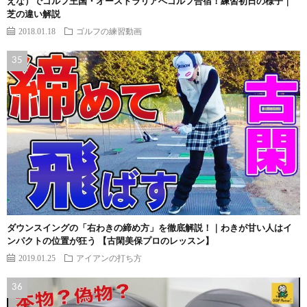
えな）でゴルフ王国・オーストラリアへゴルフ合宿！練習初日の様子｜
芝の違い解説
2018.01.18
ゴルフの練習動画
ダウンスイングの「右わきの締め方」を徹底解説！｜わきが甘い人はイ
ンパクトの位置が狂う 【古閑美保プロのレッスン】
2019.01.25
アイアンの打ち方