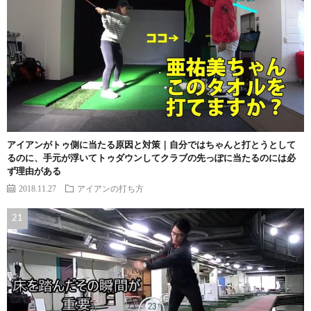
アイアンがトゥ側に当たる原因と対策｜自分ではちゃんと打とうとして
るのに、手元が浮いてトゥダウンしてクラブの先っぽに当たるのには必
ず理由がある
2018.11.27
アイアンの打ち方