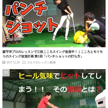
森守洋プロのレッスンで三枝こころスイング改造中！｜こころとモリモ
リのスイング改造計画 第1回「パンチショットの打ち方」
2017.12.20
ゴルフのレッスン動画