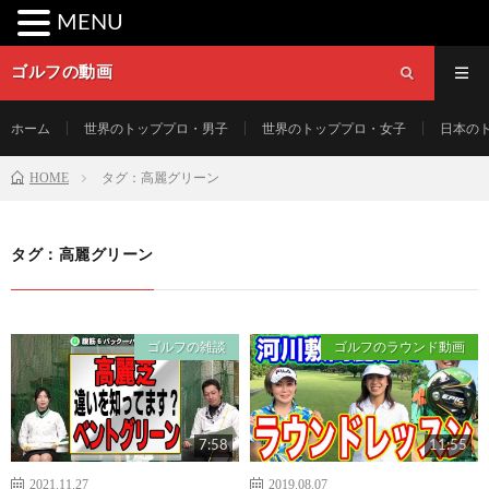
MENU
ゴルフの動画
ホーム
世界のトッププロ・男子
世界のトッププロ・女子
日本の
HOME
タグ：高麗グリーン
タグ：高麗グリーン
ゴルフの雑談
ゴルフのラウンド動画
7:58
11:55
2021.11.27
2019.08.07