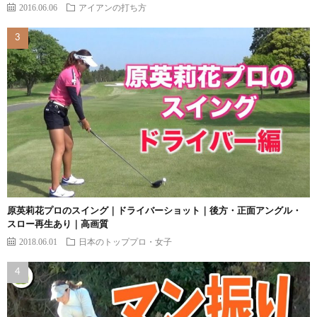
2016.06.06
アイアンの打ち方
原英莉花プロのスイング｜ドライバーショット｜後方・正面アングル・
スロー再生あり｜高画質
2018.06.01
日本のトッププロ・女子