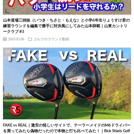
山本道場三姉妹（いつき・ちさと・もえな）と小学6年生りょうすけ君の
練習ラウンドを編集で勝手に対決風にしてみた山本師範｜山東カントリ
ークラブ #3
2019.03.06
ゴルフのラウンド動画
FAKE vs REAL｜激安の怪しいサイトで、テーラーメイドのM6ドライバー
を買ってみたら偽物だったので本物と打ち比べてみた！｜Rick Shiels Golf