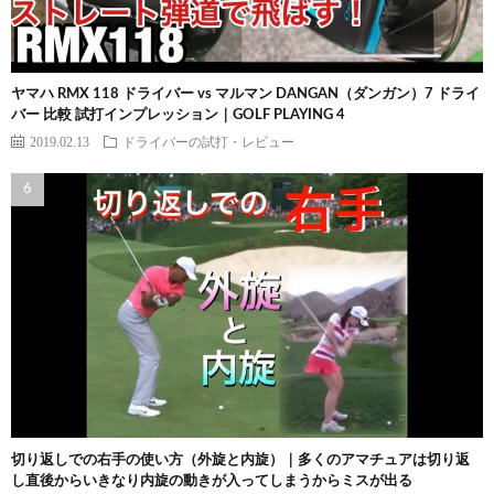
ヤマハ RMX 118 ドライバー vs マルマン DANGAN（ダンガン）7 ドライ
バー 比較 試打インプレッション｜GOLF PLAYING 4
2019.02.13
ドライバーの試打・レビュー
切り返しでの右手の使い方（外旋と内旋）｜多くのアマチュアは切り返
し直後からいきなり内旋の動きが入ってしまうからミスが出る