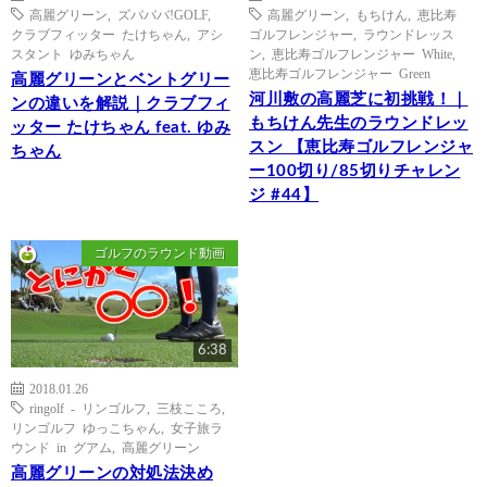
高麗グリーン
,
ズバババ!GOLF
,
高麗グリーン
,
もちけん
,
恵比寿
クラブフィッター たけちゃん
,
アシ
ゴルフレンジャー
,
ラウンドレッス
スタント ゆみちゃん
ン
,
恵比寿ゴルフレンジャー White
,
恵比寿ゴルフレンジャー Green
高麗グリーンとベントグリー
河川敷の高麗芝に初挑戦！｜
ンの違いを解説｜クラブフィ
もちけん先生のラウンドレッ
ッター たけちゃん feat. ゆみ
スン 【恵比寿ゴルフレンジャ
ちゃん
ー100切り/85切りチャレン
ジ #44】
ゴルフのラウンド動画
6:38
2018.01.26
ringolf - リンゴルフ
,
三枝こころ
,
リンゴルフ ゆっこちゃん
,
女子旅ラ
ウンド in グアム
,
高麗グリーン
高麗グリーンの対処法決め