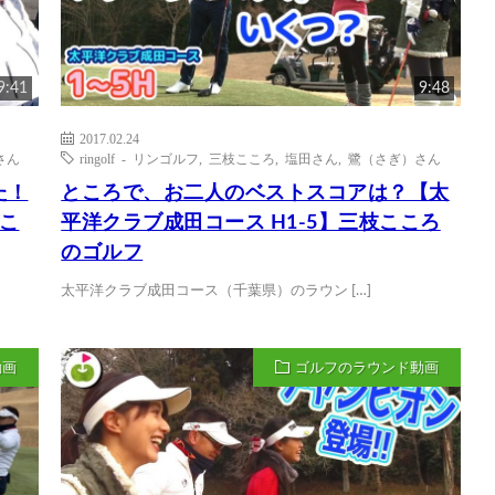
9:41
9:48
2017.02.24
さん
ringolf - リンゴルフ
,
三枝こころ
,
塩田さん
,
鷺（さぎ）さん
た！
ところで、お二人のベストスコアは？【太
枝こ
平洋クラブ成田コース H1-5】三枝こころ
のゴルフ
太平洋クラブ成田コース（千葉県）のラウン […]
動画
ゴルフのラウンド動画