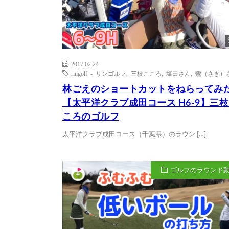
2017.02.24
ringolf - リンゴルフ
,
三枝こころ
,
塩田さん
,
鷺（さぎ）
林ごえのショートカットをねらってみ
【太平洋クラブ成田コース H6-9】三
ころのゴルフ
太平洋クラブ成田コース（千葉県）のラウン […]
ゴルフのラウンド