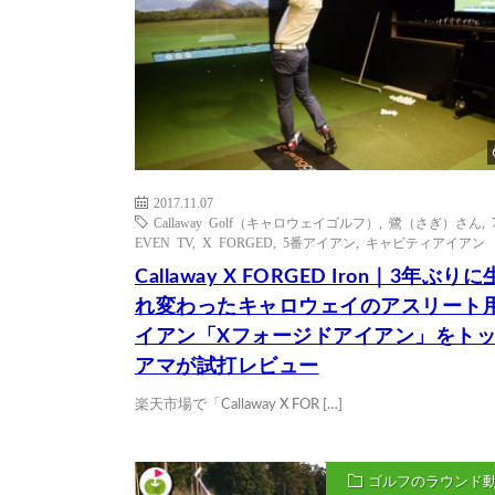
2017.11.07
Callaway Golf（キャロウェイゴルフ）
,
鷺（さぎ）さん
,
EVEN TV
,
X FORGED
,
5番アイアン
,
キャビティアイアン
Callaway X FORGED Iron｜3年ぶり
れ変わったキャロウェイのアスリート
イアン「Xフォージドアイアン」をト
アマが試打レビュー
楽天市場で「Callaway X FOR […]
ゴルフのラウンド