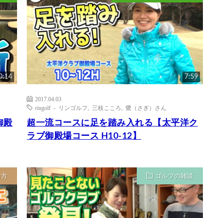
0:14
7:59
2017.04.03
ringolf - リンゴルフ
,
三枝こころ
,
鷺（さぎ）さん
御殿
超一流コースに足を踏み入れる【太平洋ク
ラブ御殿場コース H10-12】
ち方
ゴルフの雑談