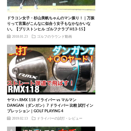
ドラコン女子・杉山美帆ちゃんのマン振り！｜万振
りって言葉がこんなに似合う女子もなかなかいな
い。【ブリストンヒル ゴルフクラブ H13-15】
2018.01.23
ゴルフのラウンド動画
ヤマハ RMX 118 ドライバー vs マルマン
DANGAN（ダンガン）7 ドライバー 比較 試打イン
プレッション｜GOLF PLAYING 4
2019.02.13
ドライバーの試打・レビュー