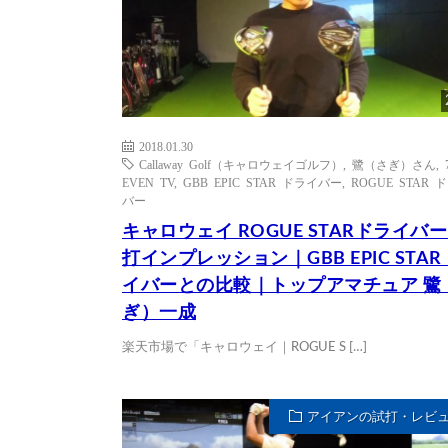
2018.01.30
Callaway Golf（キャロウェイゴルフ）
,
鷺（さぎ）さん
,
EVEN TV
,
GBB EPIC STAR ドライバー
,
ROGUE STAR 
バー
キャロウェイ ROGUE STARドライバー
打インプレッション｜GBB EPIC STA
イバーとの比較｜トップアマチュア 鷺
ぎ）一成
楽天市場で「キャロウェイ｜ROGUE S […]
アイアンの試打・レビ