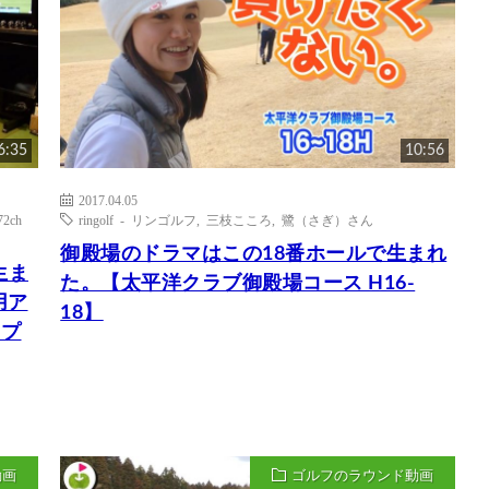
6:35
10:56
2017.04.05
72ch
ringolf - リンゴルフ
,
三枝こころ
,
鷺（さぎ）さん
御殿場のドラマはこの18番ホールで生まれ
に生ま
た。【太平洋クラブ御殿場コース H16-
用ア
18】
ップ
動画
ゴルフのラウンド動画