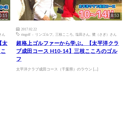
0:15
8:53
2017.02.22
さん
ringolf - リンゴルフ
,
三枝こころ
,
塩田さん
,
鷺（さぎ）さん
【太
超格上ゴルファーから学ぶ。【太平洋クラ
ここ
ブ成田コース H10-14】三枝こころのゴル
フ
太平洋クラブ成田コース（千葉県）のラウン […]