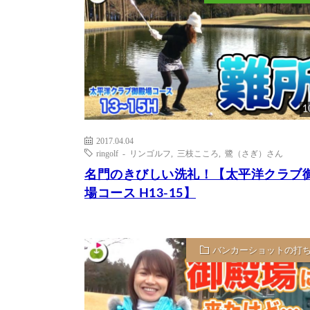
1
2017.04.04
ringolf - リンゴルフ
,
三枝こころ
,
鷺（さぎ）さん
名門のきびしい洗礼！【太平洋クラブ
場コース H13-15】
バンカーショットの打