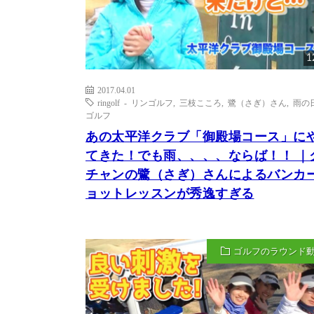
1
2017.04.01
ringolf - リンゴルフ
,
三枝こころ
,
鷺（さぎ）さん
,
雨の
ゴルフ
あの太平洋クラブ「御殿場コース」に
てきた！でも雨、、、、ならば！！ ｜
チャンの鷺（さぎ）さんによるバンカ
ョットレッスンが秀逸すぎる
ゴルフのラウンド