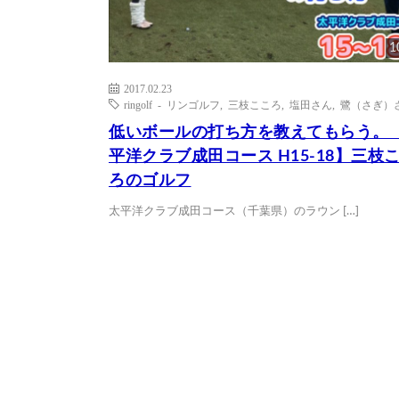
1
2017.02.23
ringolf - リンゴルフ
,
三枝こころ
,
塩田さん
,
鷺（さぎ）
低いボールの打ち方を教えてもらう。
平洋クラブ成田コース H15-18】三枝
ろのゴルフ
太平洋クラブ成田コース（千葉県）のラウン […]