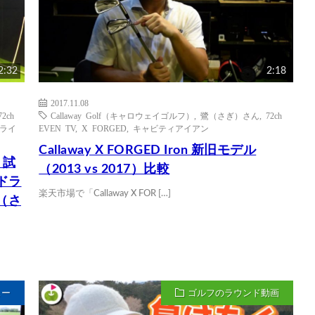
2:32
2:18
2017.11.08
72ch
Callaway Golf（キャロウェイゴルフ）
,
鷺（さぎ）さん
,
72ch
ドライ
EVEN TV
,
X FORGED
,
キャビティアイアン
Callaway X FORGED Iron 新旧モデル
 試
（2013 vs 2017）比較
Rドラ
楽天市場で「Callaway X FOR […]
（さ
ュー
ゴルフのラウンド動画