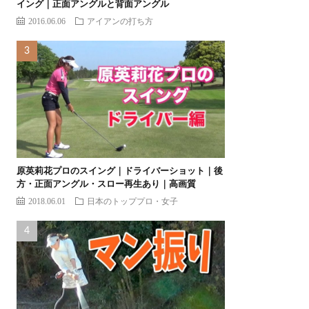
イング｜正面アングルと背面アングル
2016.06.06
アイアンの打ち方
原英莉花プロのスイング｜ドライバーショット｜後
方・正面アングル・スロー再生あり｜高画質
2018.06.01
日本のトッププロ・女子