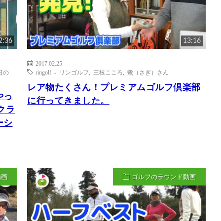
2:36
13:16
2017.02.25
日の
ringolf - リンゴルフ
,
三枝こころ
,
鷺（さぎ）さん
レア物たくさん！プレミアムゴルフ倶楽部
やっ
に行ってきました。
クラ
ーシ
動画
ゴルフのラウンド動画