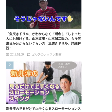
「魚突きドリル」がわからなくて断念してしまった
人にお届けする、山本道場・山本誠二氏の、もう何
度目か分からないぐらいの「魚突きドリル」詳細解
説！
2018.02.09
ゴルフのレッスン動画
新井淳の見るだけで上手くなるスローモーションス