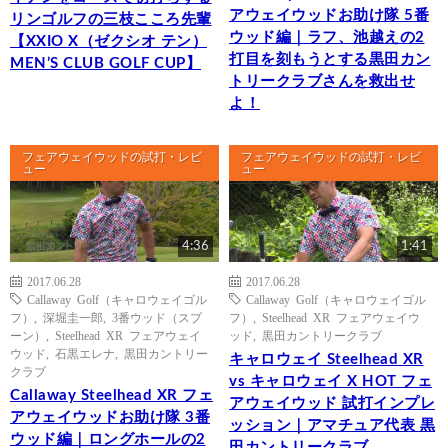
アウェイウッドお助け隊 5番
リンゴルフの三枝こころ先輩
ウッド編｜ラフ、池越えの2
【XXIO X（ゼクシオ テン）
打目を刻もうとする黒田カン
MEN’S CLUB GOLF CUP】
トリークラブさんを救出せ
よ！
フェアウェイウッドの試打・レビ
フェアウェイウッドの試打・レビ
ュー
ュー
4:36
1:41
2017.06.28
2017.06.28
Callaway Golf（キャロウェイゴル
Callaway Golf（キャロウェイゴル
フ）
,
深堀圭一郎
,
3番ウッド（スプ
フ）
,
Steelhead XR フェアウェイウ
ーン）
,
Steelhead XR フェアウェイ
ッド
,
黒田カントリークラブ
ウッド
,
石黒エレナ
,
黒田カントリー
キャロウェイ Steelhead XR
クラブ
vs キャロウェイ X HOT フェ
Callaway Steelhead XR フェ
アウェイウッド 試打インプレ
アウェイウッドお助け隊 3番
ッション｜アマチュア代表 黒
ウッド編｜ロングホールの2
田カントリークラブ