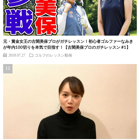
元・賞金女王の古閑美保プロがガチレッスン！初心者ゴルファーなみき
が年内100切りを本気で目指す！【古閑美保プロのガチレッスン #1】
2018.07.27
ゴルフのレッスン動画