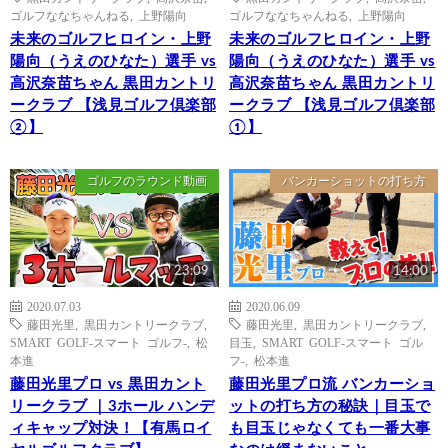
ゴルフななちゃんねる
,
上野陽向
ゴルフななちゃんねる
,
上野陽向
未来のゴルフヒロイン・上野
未来のゴルフヒロイン・上野
陽向（うえのひなた）選手 vs
陽向（うえのひなた）選手 vs
高沢奈苗ちゃん 黒田カントリ
高沢奈苗ちゃん 黒田カントリ
ークラブ 【浅見ゴルフ倶楽部
ークラブ 【浅見ゴルフ倶楽部
②】
①】
ゴルフのラウンド動画
バンカーショットの打ち方
23:09
14:00
2020.07.03
2020.06.09
藤田光里
,
黒田カントリークラブ
,
藤田光里
,
黒田カントリークラブ
,
SMART GOLF-スマート ゴルフ-
,
松
目玉
,
SMART GOLF-スマート ゴル
本進
フ-
,
松本進
藤田光里プロ vs 黒田カント
藤田光里プロ流 バンカーショ
リークラブ ｜3ホール ハンデ
ットの打ち方の秘訣｜目玉で
ィキャップ対決！【有馬ロイ
も目玉じゃなくても一番大事