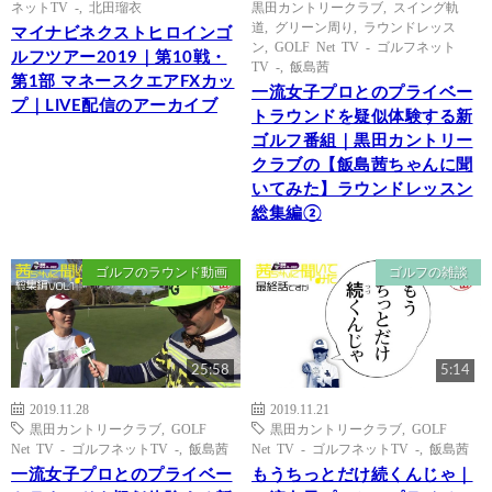
ネットTV -
,
北田瑠衣
黒田カントリークラブ
,
スイング軌
道
,
グリーン周り
,
ラウンドレッス
マイナビネクストヒロインゴ
ン
,
GOLF Net TV - ゴルフネット
ルフツアー2019｜第10戦・
TV -
,
飯島茜
第1部 マネースクエアFXカッ
一流女子プロとのプライベー
プ｜LIVE配信のアーカイブ
トラウンドを疑似体験する新
ゴルフ番組｜黒田カントリー
クラブの【飯島茜ちゃんに聞
いてみた】ラウンドレッスン
総集編②
ゴルフのラウンド動画
ゴルフの雑談
25:58
5:14
2019.11.28
2019.11.21
黒田カントリークラブ
,
GOLF
黒田カントリークラブ
,
GOLF
Net TV - ゴルフネットTV -
,
飯島茜
Net TV - ゴルフネットTV -
,
飯島茜
一流女子プロとのプライベー
もうちっとだけ続くんじゃ｜