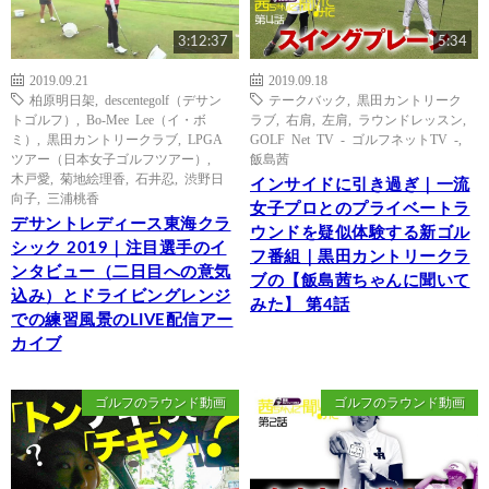
3:12:37
5:34
2019.09.21
2019.09.18
柏原明日架
,
descentegolf（デサン
テークバック
,
黒田カントリーク
トゴルフ）
,
Bo-Mee Lee（イ・ボ
ラブ
,
右肩
,
左肩
,
ラウンドレッスン
,
ミ）
,
黒田カントリークラブ
,
LPGA
GOLF Net TV - ゴルフネットTV -
,
ツアー（日本女子ゴルフツアー）
,
飯島茜
木戸愛
,
菊地絵理香
,
石井忍
,
渋野日
インサイドに引き過ぎ｜一流
向子
,
三浦桃香
女子プロとのプライベートラ
デサントレディース東海クラ
ウンドを疑似体験する新ゴル
シック 2019｜注目選手のイ
フ番組｜黒田カントリークラ
ンタビュー（二日目への意気
ブの【飯島茜ちゃんに聞いて
込み）とドライビングレンジ
みた】 第4話
での練習風景のLIVE配信アー
カイブ
ゴルフのラウンド動画
ゴルフのラウンド動画