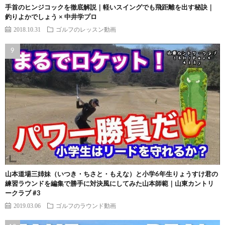
手首のヒンジコックを徹底解説｜軽いスイングでも飛距離を出す秘訣｜
釣りよかでしょう × 中井学プロ
2018.10.31
ゴルフのレッスン動画
山本道場三姉妹（いつき・ちさと・もえな）と小学6年生りょうすけ君の
練習ラウンドを編集で勝手に対決風にしてみた山本師範｜山東カントリ
ークラブ #3
2019.03.06
ゴルフのラウンド動画