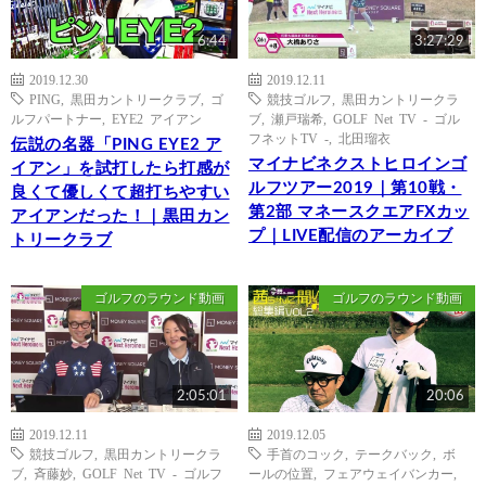
6:44
3:27:29
2019.12.30
2019.12.11
PING
,
黒田カントリークラブ
,
ゴ
競技ゴルフ
,
黒田カントリークラ
ルフパートナー
,
EYE2 アイアン
ブ
,
瀬戸瑞希
,
GOLF Net TV - ゴル
フネットTV -
,
北田瑠衣
伝説の名器「PING EYE2 ア
マイナビネクストヒロインゴ
イアン」を試打したら打感が
ルフツアー2019｜第10戦・
良くて優しくて超打ちやすい
第2部 マネースクエアFXカッ
アイアンだった！｜黒田カン
プ｜LIVE配信のアーカイブ
トリークラブ
ゴルフのラウンド動画
ゴルフのラウンド動画
2:05:01
20:06
2019.12.11
2019.12.05
競技ゴルフ
,
黒田カントリークラ
手首のコック
,
テークバック
,
ボ
ブ
,
斉藤妙
,
GOLF Net TV - ゴルフ
ールの位置
,
フェアウェイバンカー
,