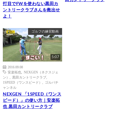
打目でFWを使わない黒田カ
ントリークラブさんを救出せ
よ！
ゴルフの練習動画
5:07
2016.09.08
安楽拓也
,
NEXGEN（ネクスジェ
ン）
,
黒田カントリークラブ
,
1SPEED（ワンスピード）
,
ゴルパチ
ャンネル
NEXGEN 「1SPEED（ワンス
ピード）」の使い方｜安楽拓
也 黒田カントリークラブ