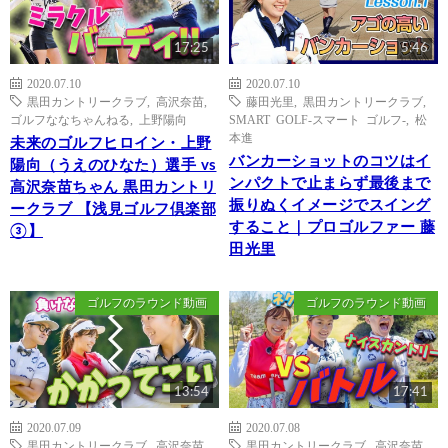
17:25
5:46
2020.07.10
2020.07.10
黒田カントリークラブ
,
高沢奈苗
,
藤田光里
,
黒田カントリークラブ
,
ゴルフななちゃんねる
,
上野陽向
SMART GOLF-スマート ゴルフ-
,
松
本進
未来のゴルフヒロイン・上野
バンカーショットのコツはイ
陽向（うえのひなた）選手 vs
ンパクトで止まらず最後まで
高沢奈苗ちゃん 黒田カントリ
振りぬくイメージでスイング
ークラブ 【浅見ゴルフ倶楽部
すること｜プロゴルファー 藤
③】
田光里
ゴルフのラウンド動画
ゴルフのラウンド動画
13:54
17:41
2020.07.09
2020.07.08
黒田カントリークラブ
,
高沢奈苗
,
黒田カントリークラブ
,
高沢奈苗
,