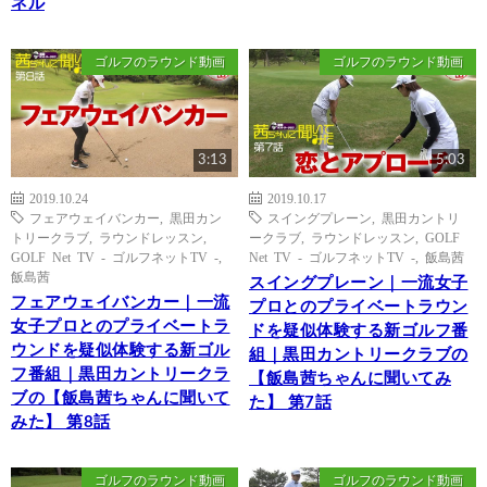
ネル
ゴルフのラウンド動画
ゴルフのラウンド動画
3:13
5:03
2019.10.24
2019.10.17
フェアウェイバンカー
,
黒田カン
スイングプレーン
,
黒田カントリ
トリークラブ
,
ラウンドレッスン
,
ークラブ
,
ラウンドレッスン
,
GOLF
GOLF Net TV - ゴルフネットTV -
,
Net TV - ゴルフネットTV -
,
飯島茜
飯島茜
スイングプレーン｜一流女子
フェアウェイバンカー｜一流
プロとのプライベートラウン
女子プロとのプライベートラ
ドを疑似体験する新ゴルフ番
ウンドを疑似体験する新ゴル
組｜黒田カントリークラブの
フ番組｜黒田カントリークラ
【飯島茜ちゃんに聞いてみ
ブの【飯島茜ちゃんに聞いて
た】 第7話
みた】 第8話
ゴルフのラウンド動画
ゴルフのラウンド動画