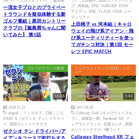
Net TV - ゴルフネットTV -
,
飯島茜
フ）
,
上田桃子
,
黒田カントリークラ
ブ
,
河本結
,
EPIC FORGED STAR
一流女子プロとのプライベー
アイアン
,
EPIC FLASH STAR ユー
トラウンドを疑似体験する新
ティリティ
ゴルフ番組｜黒田カントリー
上田桃子 vs 河本結｜キャロ
クラブの【飯島茜ちゃんに聞
ウェイの飛び系アイアン・飛
いてみた】 第1話
び系ユーティリティーを使っ
てガチンコ対決｜第1回 モー
レツ EPIC MATCH
ゴルフのラウンド動画
フェアウェイウッドの試打・レビ
ュー
16:06
3:46
2018.11.23
2017.06.28
ringolf - リンゴルフ
,
三枝こころ
,
Callaway Golf（キャロウェイゴル
XXIO X（ゼクシオ テン）ドライバ
フ）
,
深堀圭一郎
,
Steelhead XR フ
ー
,
黒田カントリークラブ
ェアウェイウッド
,
石黒エレナ
,
黒田
カントリークラブ
,
5番ウッド
ゼクシオ テン ドライバー/ア
Callaway Steelhead XR フェ
イアンをコースで初打ちする