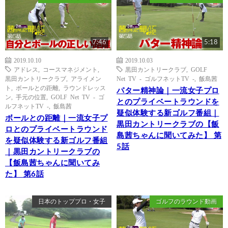
7:46
5:18
2019.10.10
2019.10.03
アドレス
,
コースマネジメント
,
黒田カントリークラブ
,
GOLF
黒田カントリークラブ
,
アライメン
Net TV - ゴルフネットTV -
,
飯島茜
ト
,
ボールとの距離
,
ラウンドレッス
パター精神論｜一流女子プロ
ン
,
手元の位置
,
GOLF Net TV - ゴ
とのプライベートラウンドを
ルフネットTV -
,
飯島茜
疑似体験する新ゴルフ番組｜
ボールとの距離｜一流女子プ
黒田カントリークラブの【飯
ロとのプライベートラウンド
島茜ちゃんに聞いてみた】 第
を疑似体験する新ゴルフ番組
5話
｜黒田カントリークラブの
【飯島茜ちゃんに聞いてみ
た】 第6話
日本のトッププロ・女子
ゴルフのラウンド動画