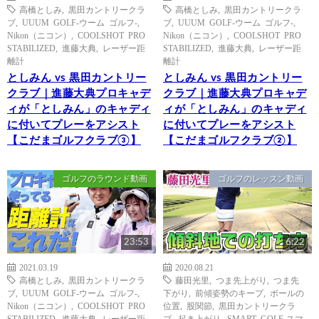
高橋としみ
,
黒田カントリークラ
高橋としみ
,
黒田カントリークラ
ブ
,
UUUM GOLF-ウーム ゴルフ-
,
ブ
,
UUUM GOLF-ウーム ゴルフ-
,
Nikon（ニコン）
,
COOLSHOT PRO
Nikon（ニコン）
,
COOLSHOT PRO
STABILIZED
,
進藤大典
,
レーザー距
STABILIZED
,
進藤大典
,
レーザー距
離計
離計
としみん vs 黒田カントリー
としみん vs 黒田カントリー
クラブ｜進藤大典プロキャデ
クラブ｜進藤大典プロキャデ
ィが「としみん」のキャディ
ィが「としみん」のキャディ
に付いてプレーをアシスト
に付いてプレーをアシスト
【こだまゴルフクラブ③】
【こだまゴルフクラブ②】
ゴルフのラウンド動画
ゴルフのレッスン動画
23:53
6:22
2021.03.19
2020.08.21
高橋としみ
,
黒田カントリークラ
藤田光里
,
つま先上がり
,
つま先
ブ
,
UUUM GOLF-ウーム ゴルフ-
,
下がり
,
前傾姿勢のキープ
,
ボールの
Nikon（ニコン）
,
COOLSHOT PRO
位置
,
股関節
,
黒田カントリークラ
STABILIZED
,
進藤大典
,
レーザー距
ブ
,
起き上がり
,
SMART GOLF-スマ