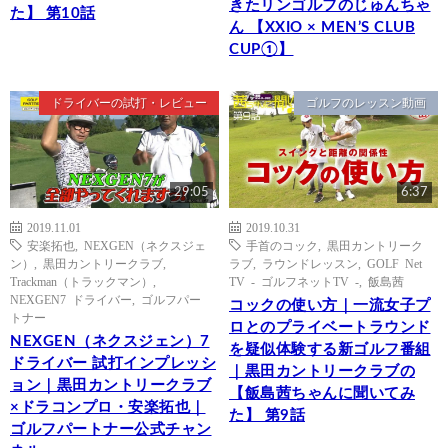
きたリンゴルフのじゅんちゃ
た】 第10話
ん 【XXIO × MEN’S CLUB
CUP①】
ドライバーの試打・レビュー
ゴルフのレッスン動画
29:05
6:37
2019.11.01
2019.10.31
安楽拓也
,
NEXGEN（ネクスジェ
手首のコック
,
黒田カントリーク
ン）
,
黒田カントリークラブ
,
ラブ
,
ラウンドレッスン
,
GOLF Net
Trackman（トラックマン）
,
TV - ゴルフネットTV -
,
飯島茜
NEXGEN7 ドライバー
,
ゴルフパー
コックの使い方｜一流女子プ
トナー
ロとのプライベートラウンド
NEXGEN（ネクスジェン）7
を疑似体験する新ゴルフ番組
ドライバー 試打インプレッシ
｜黒田カントリークラブの
ョン｜黒田カントリークラブ
【飯島茜ちゃんに聞いてみ
×ドラコンプロ・安楽拓也｜
た】 第9話
ゴルフパートナー公式チャン