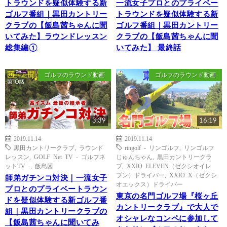
トラウンドを疑似体験する新
一流女子プロとのプライベー
ゴルフ番組｜黒田カントリー
トラウンドを疑似体験する新
クラブの【飯島茜ちゃんに聞
ゴルフ番組｜黒田カントリー
いてみた】ラウンドレッスン
クラブの【飯島茜ちゃんに聞
総集編①
いてみた】 最終話
ゴルフのラウンド動画
ゴルフのラウンド動画
3:39
16:19
2019.11.14
2019.11.14
黒田カントリークラブ
,
ラウンド
ringolf - リンゴルフ
,
リンゴルフ
レッスン
,
GOLF Net TV - ゴルフネ
じゅんちゃん
,
黒田カントリークラ
ットTV -
,
飯島茜
ブ
,
XXIO ELEVEN（ゼクシオイレ
ブン）ドライバー
,
XXIO X（ゼクシ
師弟ガチンコ対決｜一流女子
オエックス）ドライバー
プロとのプライベートラウン
東京の名門ゴルフ場『桜ヶ丘
ドを疑似体験する新ゴルフ番
カントリークラブ』で大人で
組｜黒田カントリークラブの
オシャレなコンペに参加して
【飯島茜ちゃんに聞いてみ