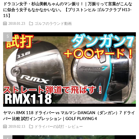
ドラコン女子・杉山美帆ちゃんのマン振り！｜万振りって言葉がこんな
に似合う女子もなかなかいない。【ブリストンヒル ゴルフクラブ H13-
15】
2018.01.23
ゴルフのラウンド動画
ヤマハ RMX 118 ドライバー vs マルマン DANGAN（ダンガン）7 ドライ
バー 比較 試打インプレッション｜GOLF PLAYING 4
2019.02.13
ドライバーの試打・レビュー