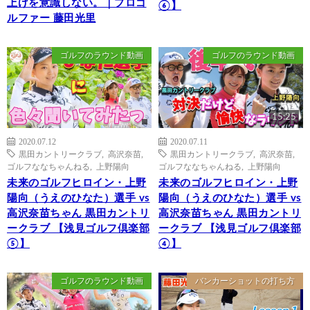
上げを意識しない。｜プロゴ
⑥】
ルファー 藤田光里
ゴルフのラウンド動画
ゴルフのラウンド動画
15:25
2020.07.12
2020.07.11
黒田カントリークラブ
,
高沢奈苗
,
黒田カントリークラブ
,
高沢奈苗
,
ゴルフななちゃんねる
,
上野陽向
ゴルフななちゃんねる
,
上野陽向
未来のゴルフヒロイン・上野
未来のゴルフヒロイン・上野
陽向（うえのひなた）選手 vs
陽向（うえのひなた）選手 vs
高沢奈苗ちゃん 黒田カントリ
高沢奈苗ちゃん 黒田カントリ
ークラブ 【浅見ゴルフ倶楽部
ークラブ 【浅見ゴルフ倶楽部
⑤】
④】
ゴルフのラウンド動画
バンカーショットの打ち方