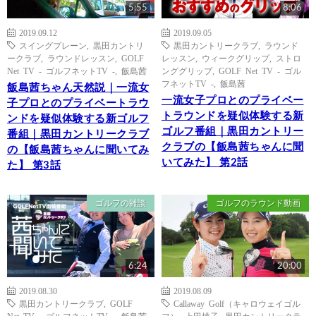
5:55
8:06
2019.09.12
2019.09.05
スイングプレーン
,
黒田カントリ
黒田カントリークラブ
,
ラウンド
ークラブ
,
ラウンドレッスン
,
GOLF
レッスン
,
ウィークグリップ
,
ストロ
Net TV - ゴルフネットTV -
,
飯島茜
ンググリップ
,
GOLF Net TV - ゴル
フネットTV -
,
飯島茜
飯島茜ちゃん天然説｜一流女
一流女子プロとのプライベー
子プロとのプライベートラウ
トラウンドを疑似体験する新
ンドを疑似体験する新ゴルフ
ゴルフ番組｜黒田カントリー
番組｜黒田カントリークラブ
クラブの【飯島茜ちゃんに聞
の【飯島茜ちゃんに聞いてみ
いてみた】 第2話
た】 第3話
ゴルフの雑談
ゴルフのラウンド動画
6:24
20:00
2019.08.30
2019.08.09
黒田カントリークラブ
,
GOLF
Callaway Golf（キャロウェイゴル