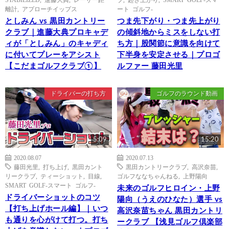
離計
,
アプローチイップス
ート ゴルフ-
としみん vs 黒田カントリー
つま先下がり・つま先上がり
クラブ｜進藤大典プロキャデ
の傾斜地からミスをしない打
ィが「としみん」のキャディ
ち方｜股関節に意識を向けて
に付いてプレーをアシスト
下半身を安定させる｜プロゴ
【こだまゴルフクラブ①】
ルファー 藤田光里
ドライバーの打ち方
ゴルフのラウンド動画
5:09
15:20
2020.08.07
2020.07.13
藤田光里
,
打ち上げ
,
黒田カント
黒田カントリークラブ
,
高沢奈苗
,
リークラブ
,
ティーショット
,
目線
,
ゴルフななちゃんねる
,
上野陽向
SMART GOLF-スマート ゴルフ-
未来のゴルフヒロイン・上野
ドライバーショットのコツ
陽向（うえのひなた）選手 vs
【打ち上げホール編】｜いつ
高沢奈苗ちゃん 黒田カントリ
も通りを心がけて打つ。打ち
ークラブ 【浅見ゴルフ倶楽部