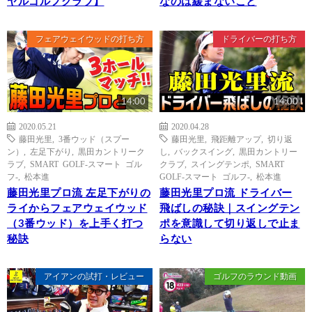
ヤルゴルフクラブ】
なのは緩まないこと
フェアウェイウッドの打ち方
ドライバーの打ち方
14:00
14:00
2020.05.21
2020.04.28
藤田光里
,
3番ウッド（スプー
藤田光里
,
飛距離アップ
,
切り返
ン）
,
左足下がり
,
黒田カントリーク
し
,
バックスイング
,
黒田カントリー
ラブ
,
SMART GOLF-スマート ゴル
クラブ
,
スイングテンポ
,
SMART
フ-
,
松本進
GOLF-スマート ゴルフ-
,
松本進
藤田光里プロ流 左足下がりの
藤田光里プロ流 ドライバー
ライからフェアウェイウッド
飛ばしの秘訣｜スイングテン
（3番ウッド）を上手く打つ
ポを意識して切り返しで止ま
秘訣
らない
アイアンの試打・レビュー
ゴルフのラウンド動画