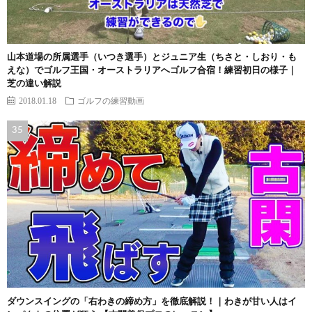
山本道場の所属選手（いつき選手）とジュニア生（ちさと・しおり・も
えな）でゴルフ王国・オーストラリアへゴルフ合宿！練習初日の様子｜
芝の違い解説
2018.01.18
ゴルフの練習動画
ダウンスイングの「右わきの締め方」を徹底解説！｜わきが甘い人はイ