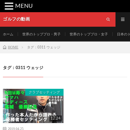
MENU
ゴルフの動画
ホーム
世界のトッププロ・男子
世界のトッププロ・女子
日本の
HOME
タグ：0311 ウェッジ
タグ：0311 ウェッジ
クラブセッティング
12:24
2019.04.25