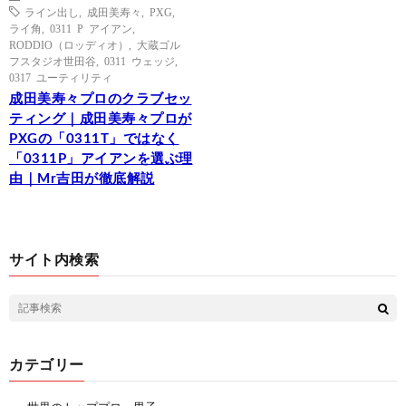
ライン出し
,
成田美寿々
,
PXG
,
ライ角
,
0311 P アイアン
,
RODDIO（ロッディオ）
,
大蔵ゴル
フスタジオ世田谷
,
0311 ウェッジ
,
0317 ユーティリティ
成田美寿々プロのクラブセッ
ティング｜成田美寿々プロが
PXGの「0311T」ではなく
「0311P」アイアンを選ぶ理
由｜Mr吉田が徹底解説
サイト内検索
カテゴリー