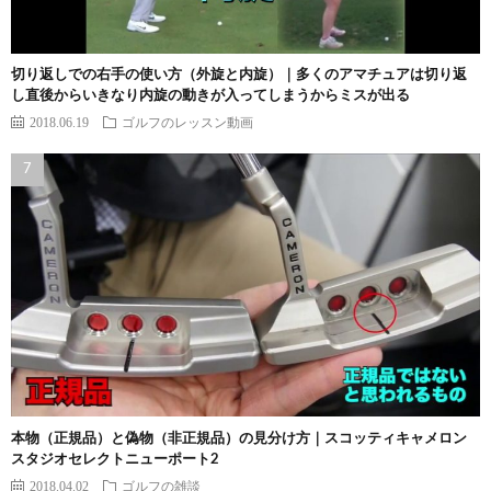
切り返しでの右手の使い方（外旋と内旋）｜多くのアマチュアは切り返
し直後からいきなり内旋の動きが入ってしまうからミスが出る
2018.06.19
ゴルフのレッスン動画
本物（正規品）と偽物（非正規品）の見分け方｜スコッティキャメロン
スタジオセレクトニューポート2
2018.04.02
ゴルフの雑談