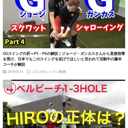
GGスイングの肝＝P5・P6の解説｜ジョージ・ガンカスさんから直接指導
を受け、日本でもこのスイングを拡げてほしいと言われて活動中の藤本
コーチが解説
2019.05.11
ゴルフのレッスン動画