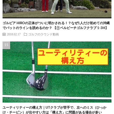
ゴルピア HIROの正体がついに明かされる！？なぜ1人だけ初めての沖縄
でパットのラインを読めるのか？ 【④ベルビーチゴルフクラブ 1-3H】
2018.02.17
ゴルフのラウンド動画
ユーティリティーの構え方｜UTクラブが苦手で、左へのミス（ひっか
け・チーピン）が出やすい方は「構え方」に問題がある場合が多い