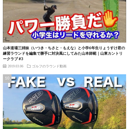
山本道場三姉妹（いつき・ちさと・もえな）と小学6年生りょうすけ君の
練習ラウンドを編集で勝手に対決風にしてみた山本師範｜山東カントリ
ークラブ #3
2019.03.06
ゴルフのラウンド動画