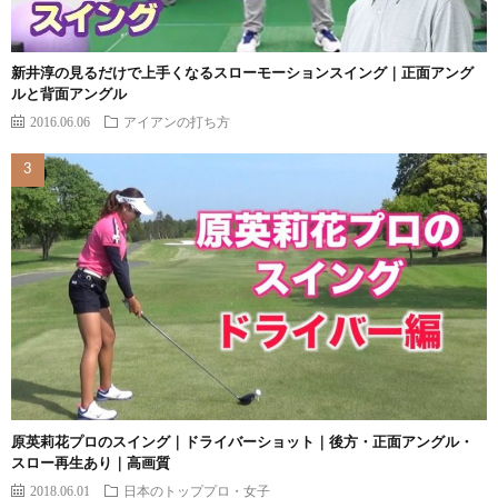
新井淳の見るだけで上手くなるスローモーションスイング｜正面アング
ルと背面アングル
2016.06.06
アイアンの打ち方
原英莉花プロのスイング｜ドライバーショット｜後方・正面アングル・
スロー再生あり｜高画質
2018.06.01
日本のトッププロ・女子