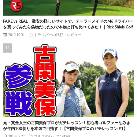
FAKE vs REAL｜激安の怪しいサイトで、テーラーメイドのM6ドライバー
を買ってみたら偽物だったので本物と打ち比べてみた！｜Rick Shiels Golf
2019.10.31
ドライバーの試打・レビュー
元・賞金女王の古閑美保プロがガチレッスン！初心者ゴルファーなみき
が年内100切りを本気で目指す！【古閑美保プロのガチレッスン #1】
2018.07.27
ゴルフのレッスン動画