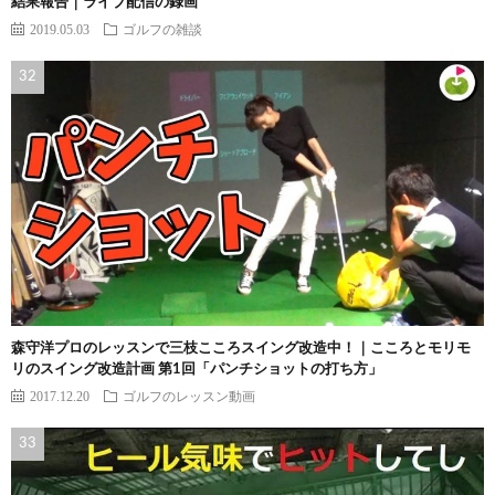
結果報告｜ライブ配信の録画
2019.05.03
ゴルフの雑談
森守洋プロのレッスンで三枝こころスイング改造中！｜こころとモリモ
リのスイング改造計画 第1回「パンチショットの打ち方」
2017.12.20
ゴルフのレッスン動画