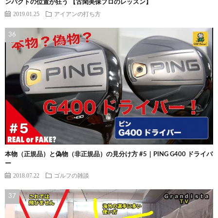
ンパクトの位置が狂う 【古閑美保プロのレッスン】
2019.01.25
アイアンの打ち方
本物（正規品）と偽物（非正規品）の見分け方 #5｜PING G400 ドライバ
ー
2018.07.22
ゴルフの雑談