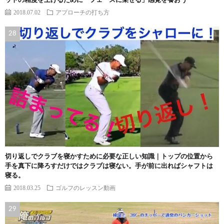
ットの精度を上げるために「フェースに乗せる」感覚を養おう
2018.07.02
アプローチの打ち方
切り返しでクラブを寝かすために必要な正しい知識｜トップの位置から
手を真下に降ろすだけではクラブは寝ない。手が前に出ればシャフトは
寝る。
2018.03.25
ゴルフのレッスン動画