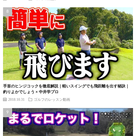
手首のヒンジコックを徹底解説｜軽いスイングでも飛距離を出す秘訣｜
釣りよかでしょう × 中井学プロ
2018.10.31
ゴルフのレッスン動画