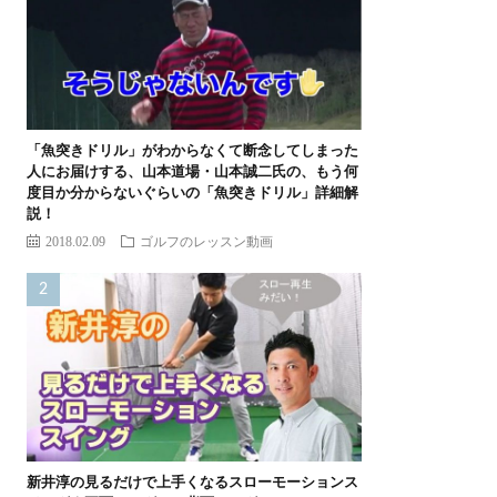
「魚突きドリル」がわからなくて断念してしまった
人にお届けする、山本道場・山本誠二氏の、もう何
度目か分からないぐらいの「魚突きドリル」詳細解
説！
2018.02.09
ゴルフのレッスン動画
新井淳の見るだけで上手くなるスローモーションス