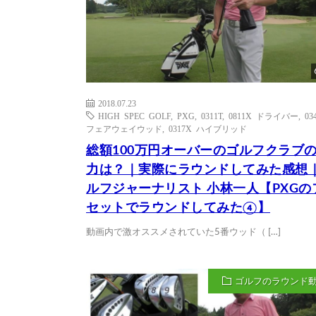
2018.07.23
HIGH SPEC GOLF
,
PXG
,
0311T
,
0811X ドライバー
,
03
フェアウェイウッド
,
0317X ハイブリッド
総額100万円オーバーのゴルフクラブ
力は？｜実際にラウンドしてみた感想
ルフジャーナリスト 小林一人【PXGの
セットでラウンドしてみた④】
動画内で激オススメされていた5番ウッド（ […]
ゴルフのラウンド