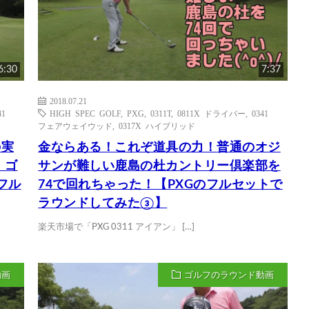
6:30
7:37
2018.07.21
41
HIGH SPEC GOLF
,
PXG
,
0311T
,
0811X ドライバー
,
0341
フェアウェイウッド
,
0317X ハイブリッド
の実
金ならある！これぞ道具の力！普通のオジ
｜ゴ
サンが難しい鹿島の杜カントリー倶楽部を
フル
74で回れちゃった！【PXGのフルセットで
ラウンドしてみた③】
楽天市場で「PXG 0311 アイアン」 […]
動画
ゴルフのラウンド動画