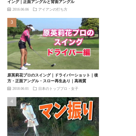
イング｜正面アングルと背面アングル
2016.06.06
アイアンの打ち方
原英莉花プロのスイング｜ドライバーショット｜後
方・正面アングル・スロー再生あり｜高画質
2018.06.01
日本のトッププロ・女子