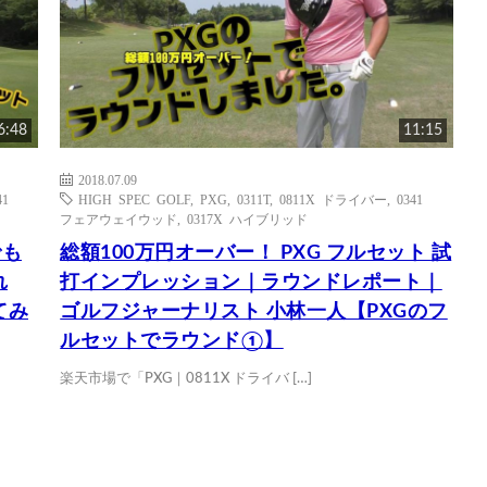
6:48
11:15
2018.07.09
41
HIGH SPEC GOLF
,
PXG
,
0311T
,
0811X ドライバー
,
0341
フェアウェイウッド
,
0317X ハイブリッド
でも
総額100万円オーバー！ PXG フルセット 試
れ
打インプレッション｜ラウンドレポート｜
てみ
ゴルフジャーナリスト 小林一人【PXGのフ
ルセットでラウンド①】
楽天市場で「PXG｜0811X ドライバ […]