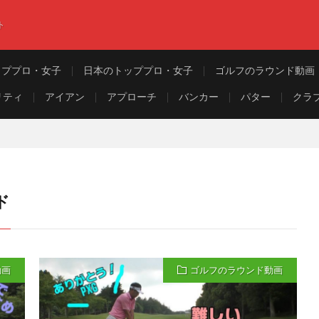
ト
ッププロ・女子
日本のトッププロ・女子
ゴルフのラウンド動画
リティ
アイアン
アプローチ
バンカー
パター
クラ
ド
動画
ゴルフのラウンド動画