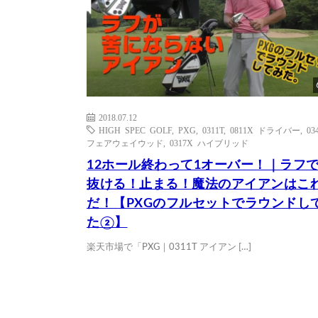
2018.07.12
HIGH SPEC GOLF
,
PXG
,
0311T
,
0811X ドライバー
,
03
フェアウェイウッド
,
0317X ハイブリッド
12ホール終わって1オーバー！｜ラフ
抜ける！止まる！魔法のアイアンはこ
だ！【PXGのフルセットでラウンドし
た②】
楽天市場で「PXG｜0311T アイアン […]