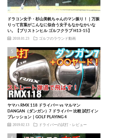
ドラコン女子・杉山美帆ちゃんのマン振り！｜万振
りって言葉がこんなに似合う女子もなかなかいな
い。【ブリストンヒル ゴルフクラブ H13-15】
2018.01.23
ゴルフのラウンド動画
ヤマハ RMX 118 ドライバー vs マルマン
DANGAN（ダンガン）7 ドライバー 比較 試打イン
プレッション｜GOLF PLAYING 4
2019.02.13
ドライバーの試打・レビュー