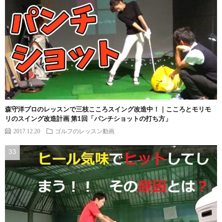
森守洋プロのレッスンで三枝こころスイング改造中！｜こころとモリモ
リのスイング改造計画 第1回「パンチショットの打ち方」
2017.12.20
ゴルフのレッスン動画