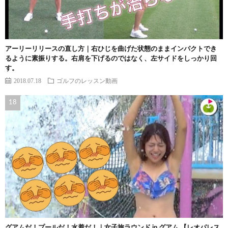
アーリーリリースの直し方｜右ひじを曲げた状態のままインパクトでき
るように素振りする。右肩を下げるのではなく、左サイドをしっかり回
す。
2018.07.18
ゴルフのレッスン動画
グアムだ！プールだ！水着だ！｜女子旅ラウンド in グアム 【レオパレス