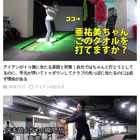
アイアンがトゥ側に当たる原因と対策｜自分ではちゃんと打とうとして
るのに、手元が浮いてトゥダウンしてクラブの先っぽに当たるのには必
ず理由がある
2018.11.27
アイアンの打ち方