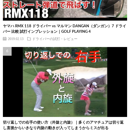
ヤマハ RMX 118 ドライバー vs マルマン DANGAN（ダンガン）7 ドライ
バー 比較 試打インプレッション｜GOLF PLAYING 4
2019.02.13
ドライバーの試打・レビュー
切り返しでの右手の使い方（外旋と内旋）｜多くのアマチュアは切り返
し直後からいきなり内旋の動きが入ってしまうからミスが出る