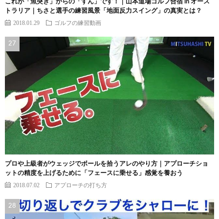
これが「魚突き」からの「すん」です！｜山本道場ゴルフ合宿 in オース
トラリア｜ちさと選手の練習風景「地面反力スイング」の真実とは？
2018.01.29
ゴルフの練習動画
プロや上級者がウェッジでボールを拾うアレのやり方｜アプローチショ
ットの精度を上げるために「フェースに乗せる」感覚を養おう
2018.07.02
アプローチの打ち方