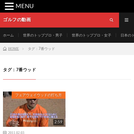
MENU
ゴルフの動画
ホーム
世界のトッププロ・男子
世界のトッププロ・女子
日本の
HOME
タグ：7番ウッド
タグ：7番ウッド
フェアウェイウッドの打ち方
2:59
2011.02.03