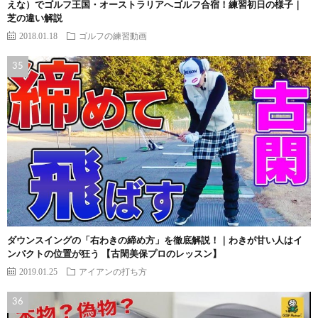
えな）でゴルフ王国・オーストラリアへゴルフ合宿！練習初日の様子｜
芝の違い解説
2018.01.18
ゴルフの練習動画
ダウンスイングの「右わきの締め方」を徹底解説！｜わきが甘い人はイ
ンパクトの位置が狂う 【古閑美保プロのレッスン】
2019.01.25
アイアンの打ち方