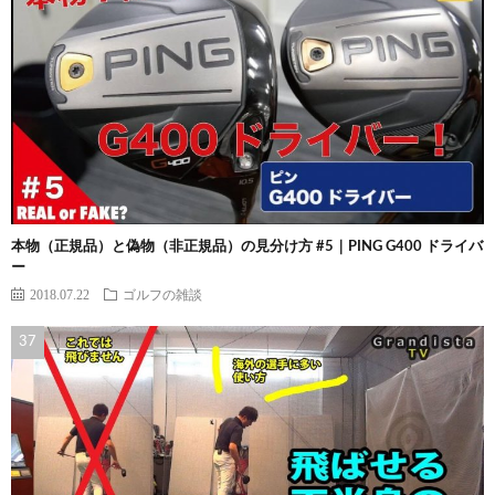
本物（正規品）と偽物（非正規品）の見分け方 #5｜PING G400 ドライバ
ー
2018.07.22
ゴルフの雑談