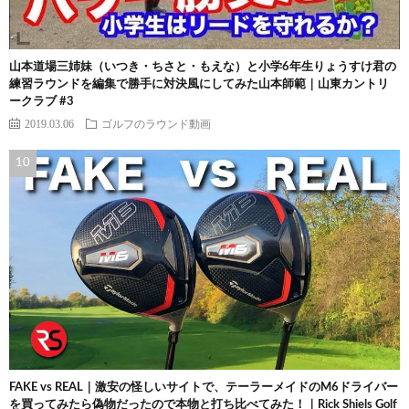
山本道場三姉妹（いつき・ちさと・もえな）と小学6年生りょうすけ君の
練習ラウンドを編集で勝手に対決風にしてみた山本師範｜山東カントリ
ークラブ #3
2019.03.06
ゴルフのラウンド動画
FAKE vs REAL｜激安の怪しいサイトで、テーラーメイドのM6ドライバー
を買ってみたら偽物だったので本物と打ち比べてみた！｜Rick Shiels Golf