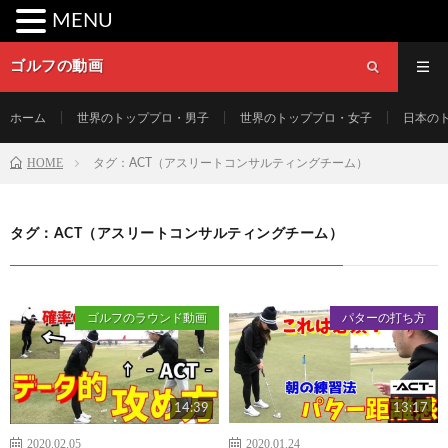
MENU
ゴルフの動画
ホーム
世界のトッププロ・男子
世界のトッププロ・女子
日本の
HOME
タグ：ACT（アスリートコンサルティングチーム）
タグ：ACT（アスリートコンサルティングチーム）
ゴルフのラウンド動画
パターの打ち方
14:39
13:17
2020.02.05
2020.01.24