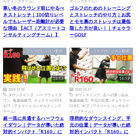
ルティングチーム）
ティングチーム）
寒い冬のラウンド前にやるべ
ゴルフのためのトレーニング
きストレッチ｜100切りレベ
とストレッチのやり方｜お尻
ルでもレーザー距離計が必要
とモモ裏のストレッチは最低
な理由 【ACT（アスリートコ
限した方が良い！｜チェケラ
ンサルティングチーム）】
ーGOLF
ゴルフのレッスン動画
ゴルフのレッスン動画
13:13
16:59
2019.10.30
2019.10.27
ダウンスイング
,
ハーフウェイダ
ダウンスイング
,
左への突っ込み
,
ウン
,
板倉由姫乃
,
チェケラーGOLF
,
板倉由姫乃
,
手元の位置
,
チェケラー
ACT（アスリートコンサルティング
GOLF
,
ACT（アスリートコンサルテ
チーム）
ィングチーム）
超一流に共通するハーフウェ
理想的なダウンスイング、手
イダウン｜データが導いた絶
元の位置｜データが導いた絶
対的インパクト「R160」に
対的インパクト「R160」に