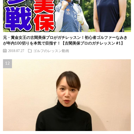
元・賞金女王の古閑美保プロがガチレッスン！初心者ゴルファーなみき
が年内100切りを本気で目指す！【古閑美保プロのガチレッスン #1】
2018.07.27
ゴルフのレッスン動画