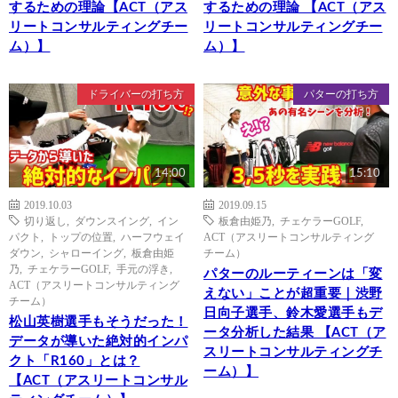
するための理論【ACT（アス
するための理論 【ACT（アス
リートコンサルティングチー
リートコンサルティングチー
ム）】
ム）】
ドライバーの打ち方
パターの打ち方
14:00
15:10
2019.10.03
2019.09.15
切り返し
,
ダウンスイング
,
イン
板倉由姫乃
,
チェケラーGOLF
,
パクト
,
トップの位置
,
ハーフウェイ
ACT（アスリートコンサルティング
ダウン
,
シャローイング
,
板倉由姫
チーム）
乃
,
チェケラーGOLF
,
手元の浮き
,
パターのルーティーンは「変
ACT（アスリートコンサルティング
えない」ことが超重要｜渋野
チーム）
日向子選手、鈴木愛選手もデ
松山英樹選手もそうだった！
ータ分析した結果 【ACT（ア
データが導いた絶対的インパ
スリートコンサルティングチ
クト「R160」とは？
ーム）】
【ACT（アスリートコンサル