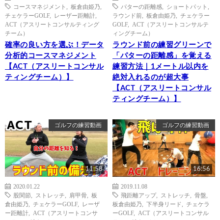
コースマネジメント
,
板倉由姫乃
,
パターの距離感
,
ショートパット
,
チェケラーGOLF
,
レーザー距離計
,
ラウンド前
,
板倉由姫乃
,
チェケラー
ACT（アスリートコンサルティング
GOLF
,
ACT（アスリートコンサルテ
チーム）
ィングチーム）
確率の良い方を選ぶ！データ
ラウンド前の練習グリーンで
分析的コースマネジメント
「パターの距離感」を覚える
【ACT（アスリートコンサル
練習方法｜1メートル以内を
ティングチーム）】
絶対入れるのが超大事
【ACT（アスリートコンサル
ティングチーム）】
ゴルフの練習動画
ゴルフの練習動画
11:58
16:56
2020.01.22
2019.11.08
股関節
,
ストレッチ
,
肩甲骨
,
板
飛距離アップ
,
ストレッチ
,
骨盤
,
倉由姫乃
,
チェケラーGOLF
,
レーザ
板倉由姫乃
,
下半身リード
,
チェケラ
ー距離計
,
ACT（アスリートコンサ
ーGOLF
,
ACT（アスリートコンサル