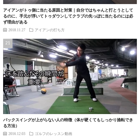
アイアンがトゥ側に当たる原因と対策｜自分ではちゃんと打とうとして
るのに、手元が浮いてトゥダウンしてクラブの先っぽに当たるのには必
ず理由がある
2018.11.27
アイアンの打ち方
バックスイングが上がらない人の特徴（体が硬くてもしっかり捻転でき
る方法）
2016.12.03
ゴルフのレッスン動画