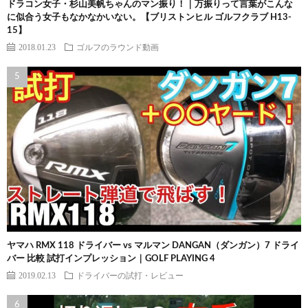
ドラコン女子・杉山美帆ちゃんのマン振り！｜万振りって言葉がこんな
に似合う女子もなかなかいない。【ブリストンヒル ゴルフクラブ H13-
15】
2018.01.23
ゴルフのラウンド動画
ヤマハ RMX 118 ドライバー vs マルマン DANGAN（ダンガン）7 ドライ
バー 比較 試打インプレッション｜GOLF PLAYING 4
2019.02.13
ドライバーの試打・レビュー