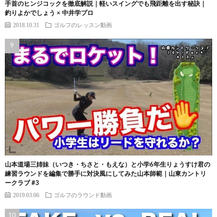
手首のヒンジコックを徹底解説｜軽いスイングでも飛距離を出す秘訣｜
釣りよかでしょう × 中井学プロ
2018.10.31
ゴルフのレッスン動画
山本道場三姉妹（いつき・ちさと・もえな）と小学6年生りょうすけ君の
練習ラウンドを編集で勝手に対決風にしてみた山本師範｜山東カントリ
ークラブ #3
2019.03.06
ゴルフのラウンド動画