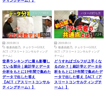
ティングチーム）】
ゴルフの雑談
パターの打ち方
27:04
17:24
2019.09.11
2019.09.11
板倉由姫乃
,
チェケラーGOLF
,
板倉由姫乃
,
チェケラーGOLF
,
ACT（アスリートコンサルティング
ACT（アスリートコンサルティング
チーム）
チーム）
世界ランキングに最も影響し
どうすればゴルフが上手くな
ている部分｜統計学とデータ
るのか？｜統計学とデータ分
分析をもとに19年間で集めた
析をもとに19年間で集めたデ
データで出した答え
ータで出した答え【ACT（ア
【ACT（アスリートコンサル
スリートコンサルティングチ
ティングチーム）】
ーム）】