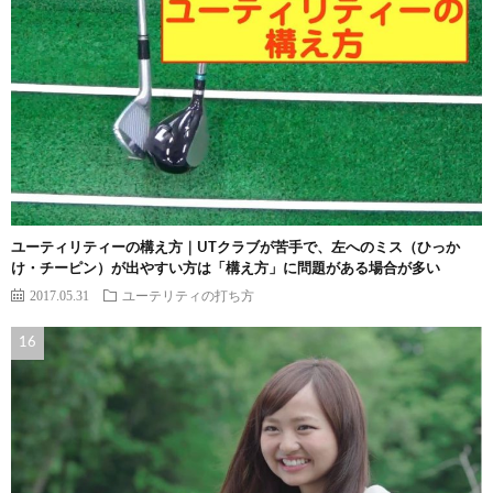
ユーティリティーの構え方｜UTクラブが苦手で、左へのミス（ひっか
け・チーピン）が出やすい方は「構え方」に問題がある場合が多い
2017.05.31
ユーテリティの打ち方