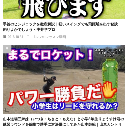
手首のヒンジコックを徹底解説｜軽いスイングでも飛距離を出す秘訣｜
釣りよかでしょう × 中井学プロ
2018.10.31
ゴルフのレッスン動画
山本道場三姉妹（いつき・ちさと・もえな）と小学6年生りょうすけ君の
練習ラウンドを編集で勝手に対決風にしてみた山本師範｜山東カントリ