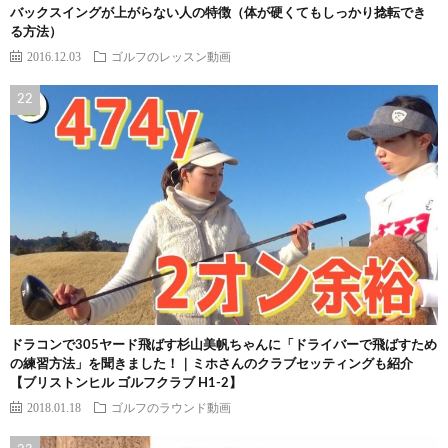
バックスイングが上がらない人の特徴（体が硬くてもしっかり捻転でき
る方法）
2016.12.03
ゴルフのレッスン動画
ドラコンで305ヤード飛ばす杉山美帆ちゃんに「ドライバーで飛ばすため
の練習方法」を聞きました！｜ミホさんのクラブセッティングも紹介
【ブリストンヒル ゴルフクラブ H1-2】
2018.01.18
ゴルフのラウンド動画