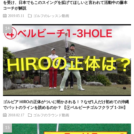
を受け、日本でもこのスイングを拡げてほしいと言われて活動中の藤本
コーチが解説
2019.05.11
ゴルフのレッスン動画
ゴルピア HIROの正体がついに明かされる！？なぜ1人だけ初めての沖縄
でパットのラインを読めるのか？ 【④ベルビーチゴルフクラブ 1-3H】
2018.02.17
ゴルフのラウンド動画