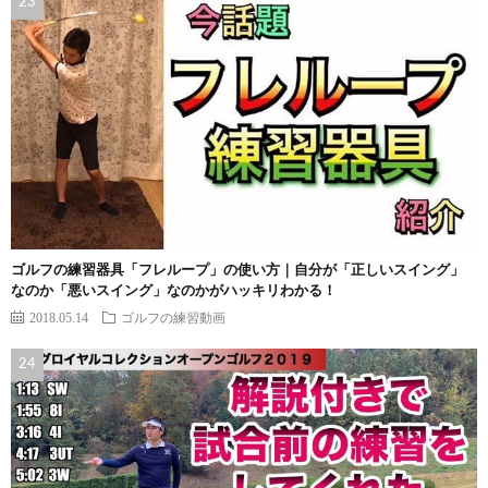
ゴルフの練習器具「フレループ」の使い方｜自分が「正しいスイング」
なのか「悪いスイング」なのかがハッキリわかる！
2018.05.14
ゴルフの練習動画