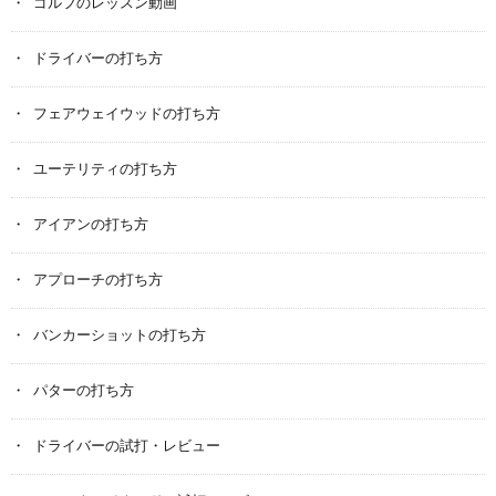
ゴルフのレッスン動画
ドライバーの打ち方
フェアウェイウッドの打ち方
ユーテリティの打ち方
アイアンの打ち方
アプローチの打ち方
バンカーショットの打ち方
パターの打ち方
ドライバーの試打・レビュー