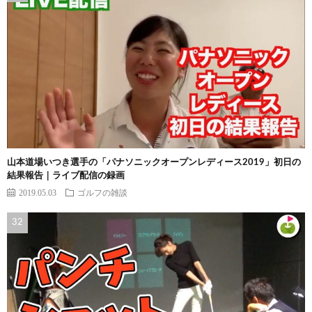
山本道場いつき選手の「パナソニックオープンレディース2019」初日の
結果報告｜ライブ配信の録画
2019.05.03
ゴルフの雑談