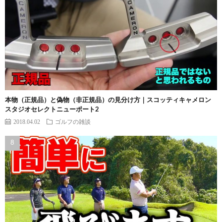
本物（正規品）と偽物（非正規品）の見分け方｜スコッティキャメロン
スタジオセレクトニューポート2
2018.04.02
ゴルフの雑談