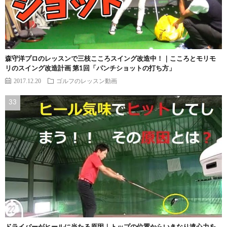
森守洋プロのレッスンで三枝こころスイング改造中！｜こころとモリモ
リのスイング改造計画 第1回「パンチショットの打ち方」
2017.12.20
ゴルフのレッスン動画