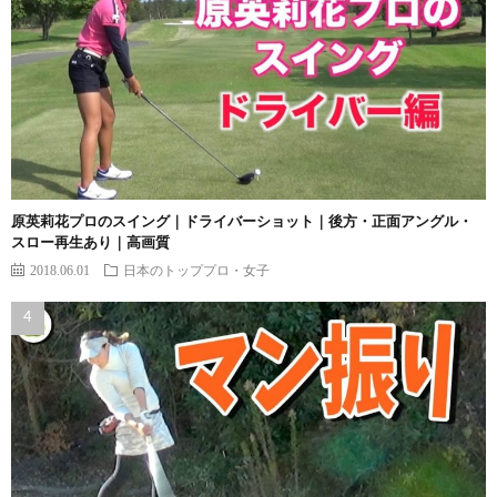
原英莉花プロのスイング｜ドライバーショット｜後方・正面アングル・
スロー再生あり｜高画質
2018.06.01
日本のトッププロ・女子