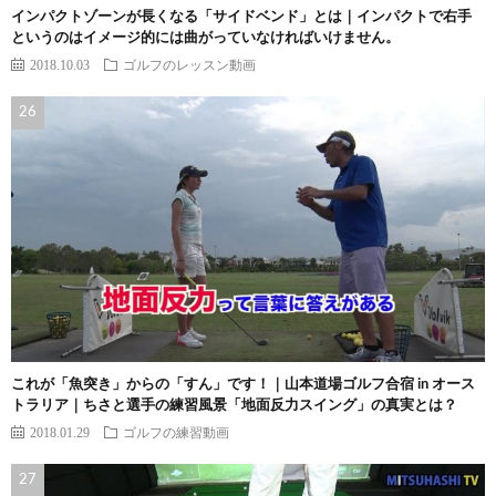
インパクトゾーンが長くなる「サイドベンド」とは｜インパクトで右手
というのはイメージ的には曲がっていなければいけません。
2018.10.03
ゴルフのレッスン動画
これが「魚突き」からの「すん」です！｜山本道場ゴルフ合宿 in オース
トラリア｜ちさと選手の練習風景「地面反力スイング」の真実とは？
2018.01.29
ゴルフの練習動画