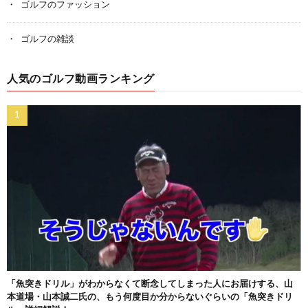
ゴルフのファッション
ゴルフの雑談
人気のゴルフ動画ランキング
「魚突きドリル」がわからなくて断念してしまった人にお届けする、山
本道場・山本誠二氏の、もう何度目か分からないぐらいの「魚突きドリ