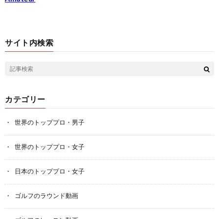
サイト内検索
カテゴリー
世界のトッププロ・男子
世界のトッププロ・女子
日本のトッププロ・女子
ゴルフのラウンド動画