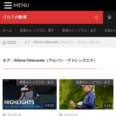
MENU
ゴルフの動画
ホーム
世界のトッププロ・男子
世界のトッププロ・女子
日本の
HOME
タグ：Albane Valenzuela（アルバン・ヴァレンズエラ）
タグ：Albane Valenzuela（アルバン・ヴァレンズエラ）
世界のトッププロ・女子
世界のトッププロ・女子
14:43
5:16
2023.05.28
2022.05.26