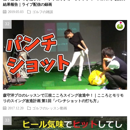
結果報告｜ライブ配信の録画
2019.05.03
ゴルフの雑談
森守洋プロのレッスンで三枝こころスイング改造中！｜こころとモリモ
リのスイング改造計画 第1回「パンチショットの打ち方」
2017.12.20
ゴルフのレッスン動画