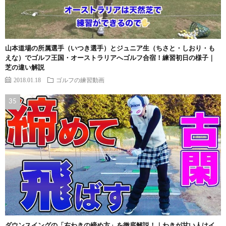
山本道場の所属選手（いつき選手）とジュニア生（ちさと・しおり・も
えな）でゴルフ王国・オーストラリアへゴルフ合宿！練習初日の様子｜
芝の違い解説
2018.01.18
ゴルフの練習動画
ダウンスイングの「右わきの締め方」を徹底解説！｜わきが甘い人はイ