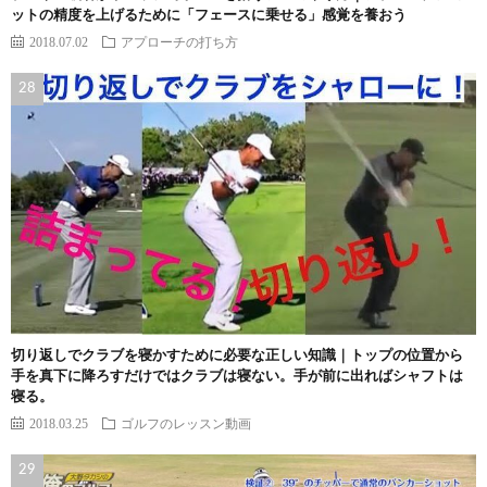
ットの精度を上げるために「フェースに乗せる」感覚を養おう
2018.07.02
アプローチの打ち方
切り返しでクラブを寝かすために必要な正しい知識｜トップの位置から
手を真下に降ろすだけではクラブは寝ない。手が前に出ればシャフトは
寝る。
2018.03.25
ゴルフのレッスン動画