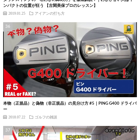
ンパクトの位置が狂う 【古閑美保プロのレッスン】
2019.01.25
アイアンの打ち方
本物（正規品）と偽物（非正規品）の見分け方 #5｜PING G400 ドライバ
ー
2018.07.22
ゴルフの雑談