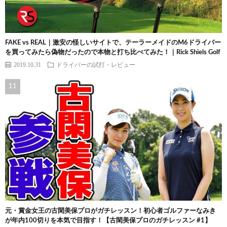
FAKE vs REAL｜激安の怪しいサイトで、テーラーメイドのM6ドライバー
を買ってみたら偽物だったので本物と打ち比べてみた！｜Rick Shiels Golf
2019.10.31
ドライバーの試打・レビュー
元・賞金女王の古閑美保プロがガチレッスン！初心者ゴルファーなみき
が年内100切りを本気で目指す！【古閑美保プロのガチレッスン #1】