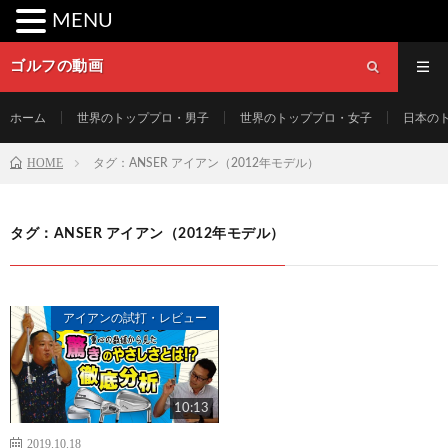
MENU
ゴルフの動画
ホーム
世界のトッププロ・男子
世界のトッププロ・女子
日本の
HOME
タグ：ANSER アイアン（2012年モデル）
タグ：ANSER アイアン（2012年モデル）
アイアンの試打・レビュー
10:13
2019.10.18