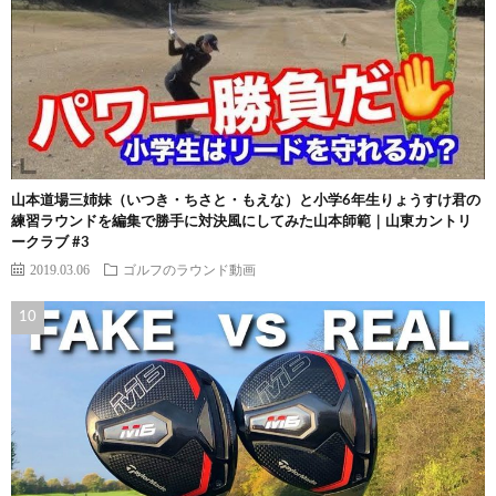
山本道場三姉妹（いつき・ちさと・もえな）と小学6年生りょうすけ君の
練習ラウンドを編集で勝手に対決風にしてみた山本師範｜山東カントリ
ークラブ #3
2019.03.06
ゴルフのラウンド動画