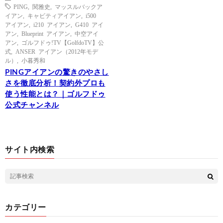
PING
,
関雅史
,
マッスルバックア
イアン
,
キャビティアイアン
,
i500
アイアン
,
i210 アイアン
,
G410 アイ
アン
,
Blueprint アイアン
,
中空アイ
アン
,
ゴルフドゥ!TV【GolfdoTV】公
式
,
ANSER アイアン（2012年モデ
ル）
,
小暮秀和
PINGアイアンの驚きのやさし
さを徹底分析！契約外プロも
使う性能とは？｜ゴルフドゥ
公式チャンネル
サイト内検索
カテゴリー