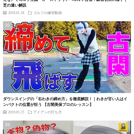
芝の違い解説
2018.01.18
ゴルフの練習動画
ダウンスイングの「右わきの締め方」を徹底解説！｜わきが甘い人はイ
ンパクトの位置が狂う 【古閑美保プロのレッスン】
2019.01.25
アイアンの打ち方