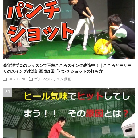
森守洋プロのレッスンで三枝こころスイング改造中！｜こころとモリモ
リのスイング改造計画 第1回「パンチショットの打ち方」
2017.12.20
ゴルフのレッスン動画