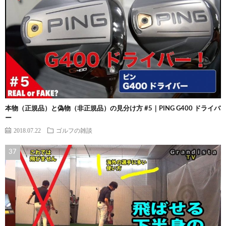
本物（正規品）と偽物（非正規品）の見分け方 #5｜PING G400 ドライバ
ー
2018.07.22
ゴルフの雑談