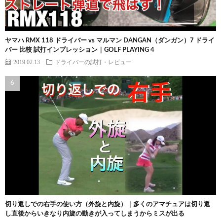
ヤマハ RMX 118 ドライバー vs マルマン DANGAN（ダンガン）7 ドライ
バー 比較 試打インプレッション｜GOLF PLAYING 4
2019.02.13
ドライバーの試打・レビュー
切り返しでの右手の使い方（外旋と内旋）｜多くのアマチュアは切り返
し直後からいきなり内旋の動きが入ってしまうからミスが出る