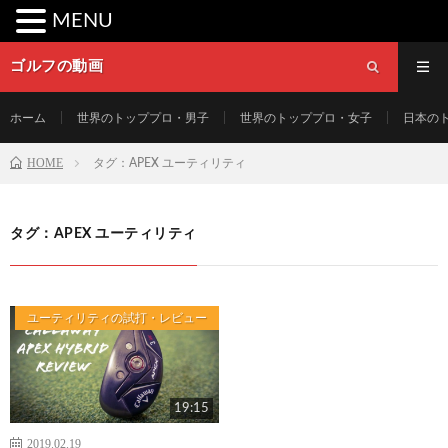
MENU
ゴルフの動画
ホーム
世界のトッププロ・男子
世界のトッププロ・女子
日本の
HOME
タグ：APEX ユーティリティ
タグ：APEX ユーティリティ
ユーティリティの試打・レビュー
19:15
2019.02.19