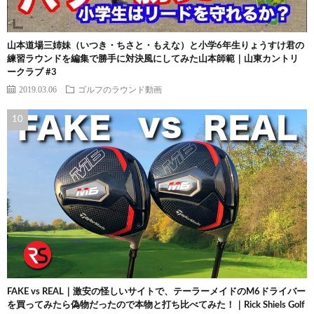
山本道場三姉妹（いつき・ちさと・もえな）と小学6年生りょうすけ君の
練習ラウンドを編集で勝手に対決風にしてみた山本師範｜山東カントリ
ークラブ #3
2019.03.06
ゴルフのラウンド動画
FAKE vs REAL｜激安の怪しいサイトで、テーラーメイドのM6ドライバー
を買ってみたら偽物だったので本物と打ち比べてみた！｜Rick Shiels Golf