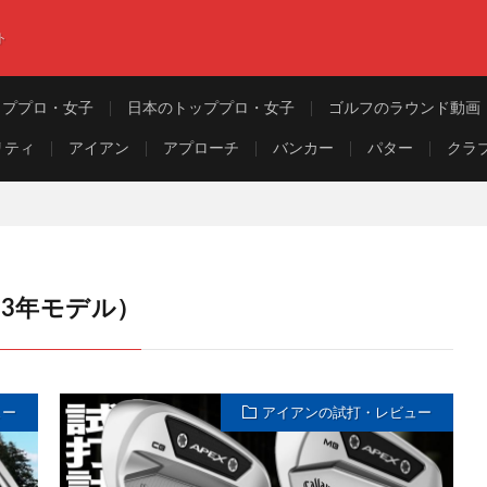
ト
ッププロ・女子
日本のトッププロ・女子
ゴルフのラウンド動画
リティ
アイアン
アプローチ
バンカー
パター
クラ
023年モデル）
ュー
アイアンの試打・レビュー