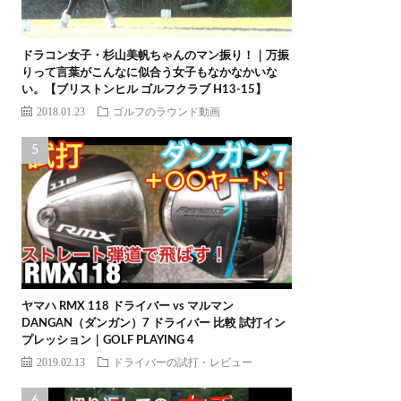
ドラコン女子・杉山美帆ちゃんのマン振り！｜万振
りって言葉がこんなに似合う女子もなかなかいな
い。【ブリストンヒル ゴルフクラブ H13-15】
2018.01.23
ゴルフのラウンド動画
ヤマハ RMX 118 ドライバー vs マルマン
DANGAN（ダンガン）7 ドライバー 比較 試打イン
プレッション｜GOLF PLAYING 4
2019.02.13
ドライバーの試打・レビュー