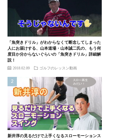
「魚突きドリル」がわからなくて断念してしまった
人にお届けする、山本道場・山本誠二氏の、もう何
度目か分からないぐらいの「魚突きドリル」詳細解
説！
2018.02.09
ゴルフのレッスン動画
新井淳の見るだけで上手くなるスローモーションス