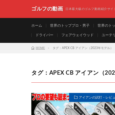
ゴルフの動画
日本最大級のゴルフ動画紹介サイ
ホーム
世界のトッププロ・男子
世界のト
ドライバー
フェアウェイウッド
ユーテ
HOME
タグ：APEX CB アイアン（2023年モデル）
タグ：APEX CB アイアン（2
アイアンの試打・レビ