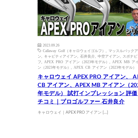
2023.09.26
Callaway Golf（キャロウェイゴルフ）
,
マッスルバックア
ン
,
キャビティアイアン
,
石井良介
,
中空アイアン
,
スポナビ
フ
,
APEX PRO アイアン（2023年モデル）
,
APEX MB ア
ン（2023年モデル）
,
APEX CB アイアン（2023年モデル）
キャロウェイ APEX PRO アイアン、 A
CB アイアン、APEX MB アイアン（20
年モデル） 試打インプレッション 評
チコミ｜プロゴルファー 石井良介
キャロウェイ｜APEX PRO アイアン […]