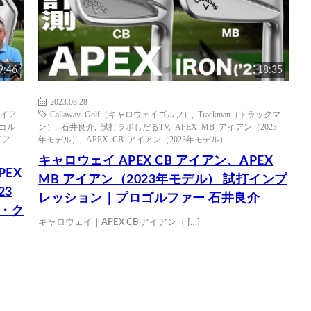
9:46
18:35
2023.08.28
イア
Callaway Golf（キャロウェイゴルフ）
,
Trackman（トラックマ
ゴル
ン）
,
石井良介
,
試打ラボしだるTV
,
APEX MB アイアン（2023
イア
年モデル）
,
APEX CB アイアン（2023年モデル）
キャロウェイ APEX CB アイアン、APEX
PEX
MB アイアン（2023年モデル） 試打インプ
23
レッション｜プロゴルファー 石井良介
価・ク
キャロウェイ｜APEX CB アイアン（ […]