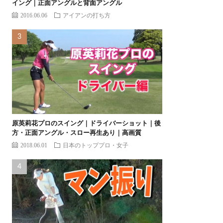
イング｜正面アングルと背面アングル
2016.06.06
アイアンの打ち方
原英莉花プロのスイング｜ドライバーショット｜後
方・正面アングル・スロー再生あり｜高画質
2018.06.01
日本のトッププロ・女子