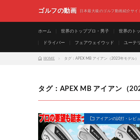
ゴルフの動画
日本最大級のゴルフ動画紹介サイ
ホーム
世界のトッププロ・男子
世界のト
ドライバー
フェアウェイウッド
ユーテ
HOME
タグ：APEX MB アイアン（2023年モデル）
タグ：APEX MB アイアン（2
アイアンの試打・レビ