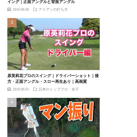
イング｜正面アングルと背面アングル
2016.06.06
アイアンの打ち方
原英莉花プロのスイング｜ドライバーショット｜後
方・正面アングル・スロー再生あり｜高画質
2018.06.01
日本のトッププロ・女子