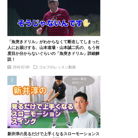
「魚突きドリル」がわからなくて断念してしまった
人にお届けする、山本道場・山本誠二氏の、もう何
度目か分からないぐらいの「魚突きドリル」詳細解
説！
2018.02.09
ゴルフのレッスン動画
新井淳の見るだけで上手くなるスローモーションス