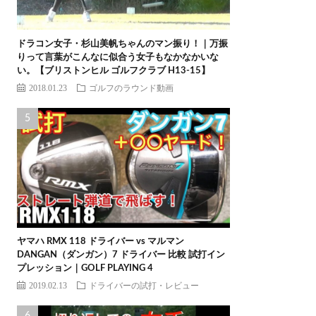
ドラコン女子・杉山美帆ちゃんのマン振り！｜万振
りって言葉がこんなに似合う女子もなかなかいな
い。【ブリストンヒル ゴルフクラブ H13-15】
2018.01.23
ゴルフのラウンド動画
ヤマハ RMX 118 ドライバー vs マルマン
DANGAN（ダンガン）7 ドライバー 比較 試打イン
プレッション｜GOLF PLAYING 4
2019.02.13
ドライバーの試打・レビュー