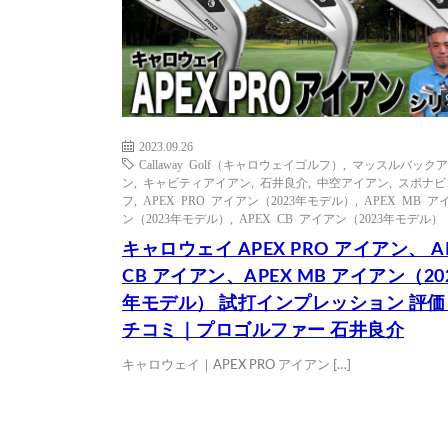
2023.09.26
Callaway Golf（キャロウェイゴルフ）
,
マッスルバックア
ン
,
キャビティアイアン
,
石井良介
,
中空アイアン
,
スポナビ
フ
,
APEX PRO アイアン（2023年モデル）
,
APEX MB ア
ン（2023年モデル）
,
APEX CB アイアン（2023年モデル）
キャロウェイ APEX PRO アイアン、 A
CB アイアン、APEX MB アイアン（20
年モデル） 試打インプレッション 評
チコミ｜プロゴルファー 石井良介
キャロウェイ｜APEX PRO アイアン […]