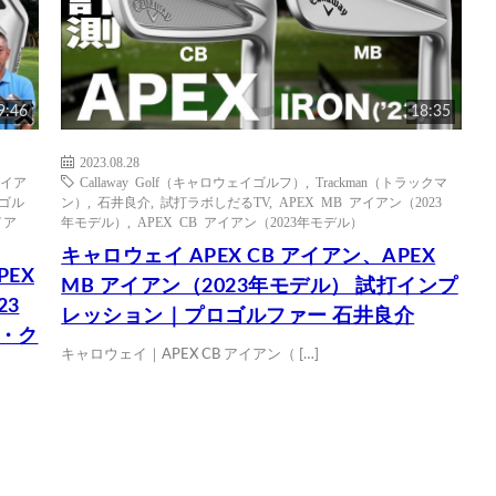
9:46
18:35
2023.08.28
イア
Callaway Golf（キャロウェイゴルフ）
,
Trackman（トラックマ
ゴル
ン）
,
石井良介
,
試打ラボしだるTV
,
APEX MB アイアン（2023
イア
年モデル）
,
APEX CB アイアン（2023年モデル）
キャロウェイ APEX CB アイアン、APEX
PEX
MB アイアン（2023年モデル） 試打インプ
23
レッション｜プロゴルファー 石井良介
価・ク
キャロウェイ｜APEX CB アイアン（ […]