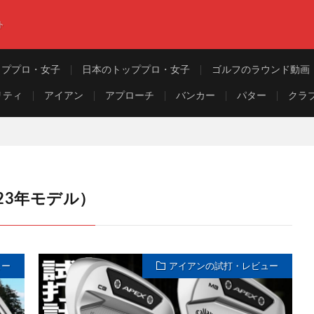
ト
ッププロ・女子
日本のトッププロ・女子
ゴルフのラウンド動画
リティ
アイアン
アプローチ
バンカー
パター
クラ
023年モデル）
ュー
アイアンの試打・レビュー