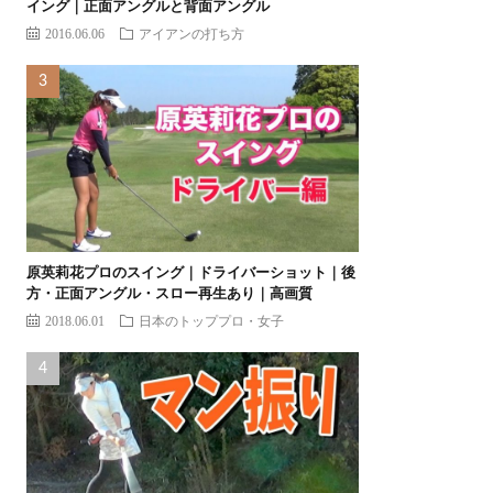
イング｜正面アングルと背面アングル
2016.06.06
アイアンの打ち方
原英莉花プロのスイング｜ドライバーショット｜後
方・正面アングル・スロー再生あり｜高画質
2018.06.01
日本のトッププロ・女子