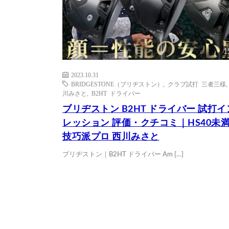
1
2023.10.31
BRIDGESTONE（ブリヂストン）
,
クラブ試打 三者三様
川みさと
,
B2HT ドライバー
ブリヂストン B2HT ドライバー 試打
レッション 評価・クチコミ｜HS40未
技巧派プロ 西川みさと
ブリヂストン｜B2HT ドライバー Am […]