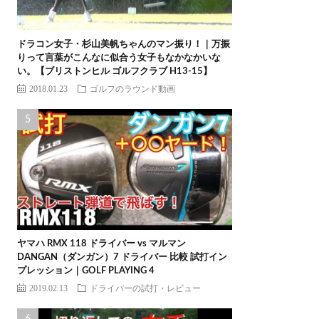
ドラコン女子・杉山美帆ちゃんのマン振り！｜万振
りって言葉がこんなに似合う女子もなかなかいな
い。【ブリストンヒル ゴルフクラブ H13-15】
2018.01.23
ゴルフのラウンド動画
ヤマハ RMX 118 ドライバー vs マルマン
DANGAN（ダンガン）7 ドライバー 比較 試打イン
プレッション｜GOLF PLAYING 4
2019.02.13
ドライバーの試打・レビュー