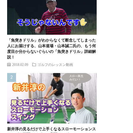
「魚突きドリル」がわからなくて断念してしまった
人にお届けする、山本道場・山本誠二氏の、もう何
度目か分からないぐらいの「魚突きドリル」詳細解
説！
2018.02.09
ゴルフのレッスン動画
新井淳の見るだけで上手くなるスローモーションス