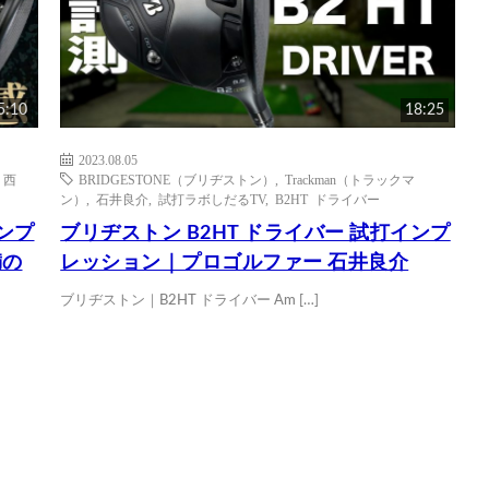
5:10
18:25
2023.08.05
,
西
BRIDGESTONE（ブリヂストン）
,
Trackman（トラックマ
ン）
,
石井良介
,
試打ラボしだるTV
,
B2HT ドライバー
インプ
ブリヂストン B2HT ドライバー 試打インプ
満の
レッション｜プロゴルファー 石井良介
ブリヂストン｜B2HT ドライバー Am […]