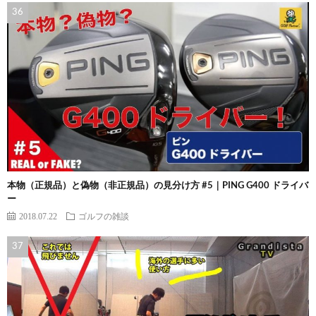
本物（正規品）と偽物（非正規品）の見分け方 #5｜PING G400 ドライバ
ー
2018.07.22
ゴルフの雑談