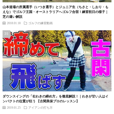
山本道場の所属選手（いつき選手）とジュニア生（ちさと・しおり・も
えな）でゴルフ王国・オーストラリアへゴルフ合宿！練習初日の様子｜
芝の違い解説
2018.01.18
ゴルフの練習動画
ダウンスイングの「右わきの締め方」を徹底解説！｜わきが甘い人はイ
ンパクトの位置が狂う 【古閑美保プロのレッスン】
2019.01.25
アイアンの打ち方