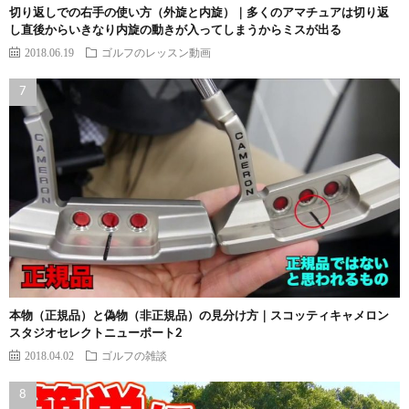
切り返しでの右手の使い方（外旋と内旋）｜多くのアマチュアは切り返
し直後からいきなり内旋の動きが入ってしまうからミスが出る
2018.06.19
ゴルフのレッスン動画
本物（正規品）と偽物（非正規品）の見分け方｜スコッティキャメロン
スタジオセレクトニューポート2
2018.04.02
ゴルフの雑談