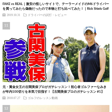
FAKE vs REAL｜激安の怪しいサイトで、テーラーメイドのM6ドライバー
を買ってみたら偽物だったので本物と打ち比べてみた！｜Rick Shiels Golf
2019.10.31
ドライバーの試打・レビュー
元・賞金女王の古閑美保プロがガチレッスン！初心者ゴルファーなみき
が年内100切りを本気で目指す！【古閑美保プロのガチレッスン #1】
2018.07.27
ゴルフのレッスン動画