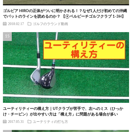
ゴルピア HIROの正体がついに明かされる！？なぜ1人だけ初めての沖縄
でパットのラインを読めるのか？ 【④ベルビーチゴルフクラブ 1-3H】
2018.02.17
ゴルフのラウンド動画
ユーティリティーの構え方｜UTクラブが苦手で、左へのミス（ひっか
け・チーピン）が出やすい方は「構え方」に問題がある場合が多い
2017.05.31
ユーテリティの打ち方