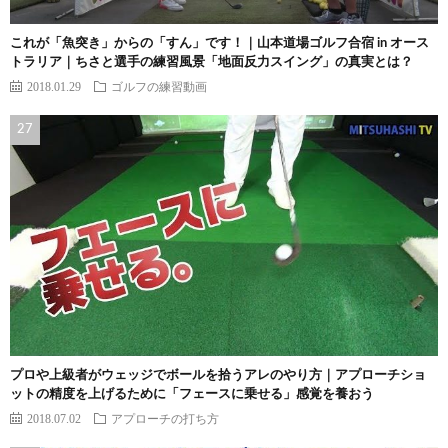
これが「魚突き」からの「すん」です！｜山本道場ゴルフ合宿 in オース
トラリア｜ちさと選手の練習風景「地面反力スイング」の真実とは？
2018.01.29
ゴルフの練習動画
プロや上級者がウェッジでボールを拾うアレのやり方｜アプローチショ
ットの精度を上げるために「フェースに乗せる」感覚を養おう
2018.07.02
アプローチの打ち方