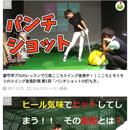
森守洋プロのレッスンで三枝こころスイング改造中！｜こころとモリモ
リのスイング改造計画 第1回「パンチショットの打ち方」
2017.12.20
ゴルフのレッスン動画