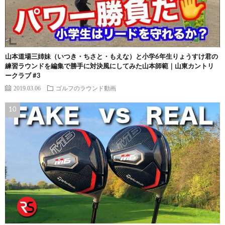
山本道場三姉妹（いつき・ちさと・もえな）と小学6年生りょうすけ君の
練習ラウンドを編集で勝手に対決風にしてみた山本師範｜山東カントリ
ークラブ #3
2019.03.06
ゴルフのラウンド動画