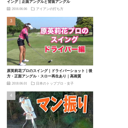
イング｜正面アングルと背面アングル
2016.06.06
アイアンの打ち方
原英莉花プロのスイング｜ドライバーショット｜後
方・正面アングル・スロー再生あり｜高画質
2018.06.01
日本のトッププロ・女子