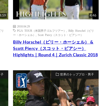
4:59
4:46
2018.04.29
（ビリ
PGA TOUR（米国男子ゴルフツアー）
,
Billy Horschel（ビリ
ー・ホーシェル）
,
Scott Piercy（スコット・ピアシー）
Billy Horschel（ビリー・ホーシェル） &
Scott Piercy（スコット・ピアシー）
Highlights｜Round 4｜Zurich Classic 2018
男子
世界のトッププロ・男子