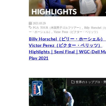
2021.03.29
PGA TOUR（米国男子ゴルフツアー）
,
Billy Horschel
ー・ホーシェル）
,
Victor Perez（ビクター・ペリッツ）
Billy Horschel（ビリー・ホーシェル） 
Victor Perez（ビクター・ペリッツ）
Highlights｜Semi Final｜WGC-Dell M
Play 2021
世界のトッププロ・