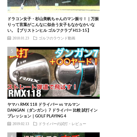
ドラコン女子・杉山美帆ちゃんのマン振り！｜万振
りって言葉がこんなに似合う女子もなかなかいな
い。【ブリストンヒル ゴルフクラブ H13-15】
2018.01.23
ゴルフのラウンド動画
ヤマハ RMX 118 ドライバー vs マルマン
DANGAN（ダンガン）7 ドライバー 比較 試打イン
プレッション｜GOLF PLAYING 4
2019.02.13
ドライバーの試打・レビュー