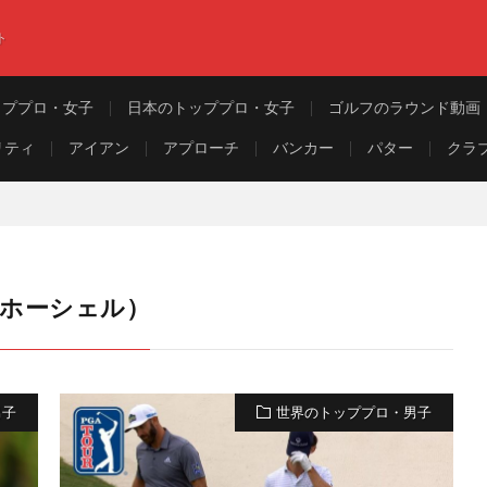
ト
ッププロ・女子
日本のトッププロ・女子
ゴルフのラウンド動画
リティ
アイアン
アプローチ
バンカー
パター
クラ
リー・ホーシェル）
男子
世界のトッププロ・男子