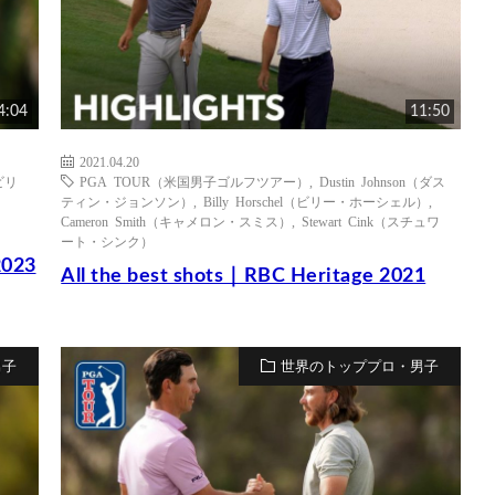
4:04
11:50
2021.04.20
（ビリ
PGA TOUR（米国男子ゴルフツアー）
,
Dustin Johnson（ダス
ティン・ジョンソン）
,
Billy Horschel（ビリー・ホーシェル）
,
Cameron Smith（キャメロン・スミス）
,
Stewart Cink（スチュワ
ート・シンク）
2023
All the best shots｜RBC Heritage 2021
男子
世界のトッププロ・男子