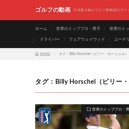
ゴルフの動画
日本最大級のゴルフ動画紹介サイ
ホーム
世界のトッププロ・男子
世界のト
ドライバー
フェアウェイウッド
ユーテ
HOME
タグ：Billy Horschel（ビリー・ホーシェル）
タグ：Billy Horschel（ビ
世界のトッププロ・