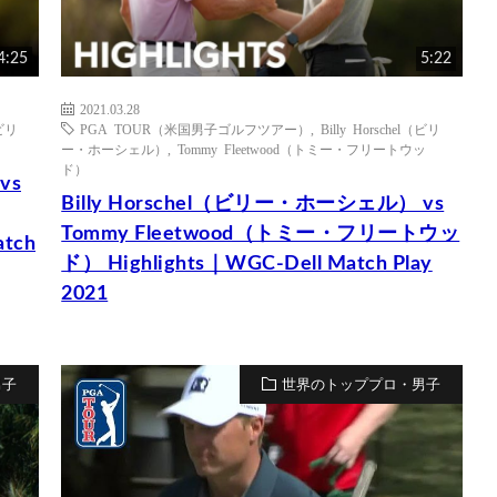
4:25
5:22
2021.03.28
（ビリ
PGA TOUR（米国男子ゴルフツアー）
,
Billy Horschel（ビリ
ー・ホーシェル）
,
Tommy Fleetwood（トミー・フリートウッ
ド）
vs
Billy Horschel（ビリー・ホーシェル） vs
Tommy Fleetwood（トミー・フリートウッ
atch
ド） Highlights｜WGC-Dell Match Play
2021
男子
世界のトッププロ・男子