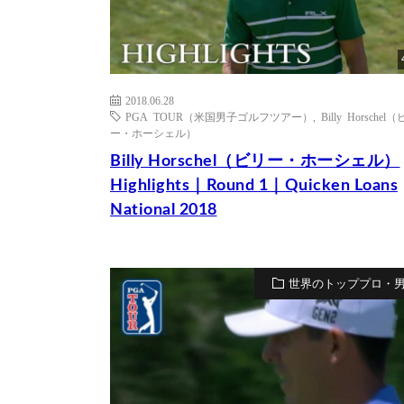
2018.06.28
PGA TOUR（米国男子ゴルフツアー）
,
Billy Horschel
ー・ホーシェル）
Billy Horschel（ビリー・ホーシェル）
Highlights｜Round 1｜Quicken Loans
National 2018
世界のトッププロ・