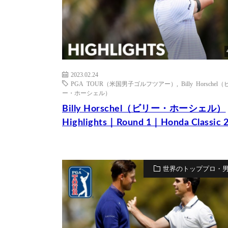
2023.02.24
PGA TOUR（米国男子ゴルフツアー）
,
Billy Horschel
ー・ホーシェル）
Billy Horschel（ビリー・ホーシェル）
Highlights｜Round 1｜Honda Classic 
世界のトッププロ・