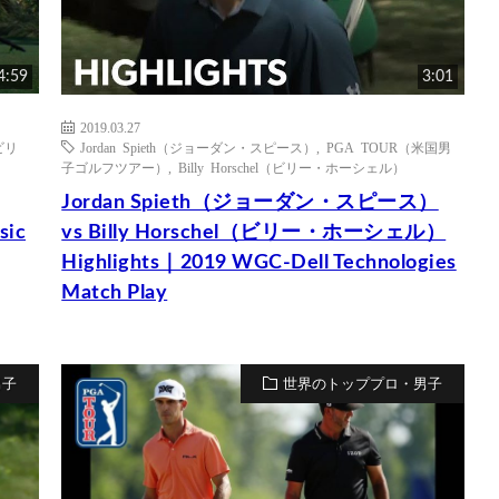
4:59
3:01
2019.03.27
（ビリ
Jordan Spieth（ジョーダン・スピース）
,
PGA TOUR（米国男
子ゴルフツアー）
,
Billy Horschel（ビリー・ホーシェル）
Jordan Spieth（ジョーダン・スピース）
sic
vs Billy Horschel（ビリー・ホーシェル）
Highlights｜2019 WGC-Dell Technologies
Match Play
男子
世界のトッププロ・男子