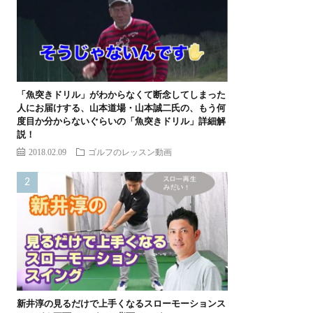
「魚突きドリル」がわからなくて断念してしまった
人にお届けする、山本道場・山本誠二氏の、もう何
度目か分からないぐらいの「魚突きドリル」詳細解
説！
2018.02.09
ゴルフのレッスン動画
新井淳の見るだけで上手くなるスローモーションス