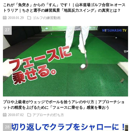
これが「魚突き」からの「すん」です！｜山本道場ゴルフ合宿 in オース
トラリア｜ちさと選手の練習風景「地面反力スイング」の真実とは？
2018.01.29
ゴルフの練習動画
プロや上級者がウェッジでボールを拾うアレのやり方｜アプローチショ
ットの精度を上げるために「フェースに乗せる」感覚を養おう
2018.07.02
アプローチの打ち方