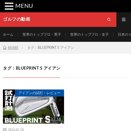
MENU
ゴルフの動画
ホーム
世界のトッププロ・男子
世界のトッププロ・女子
日本の
HOME
タグ：BLUEPRINT S アイアン
タグ：BLUEPRINT S アイアン
アイアンの試打・レビュー
27:18
2024.01.28