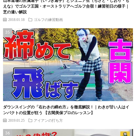
山本道場の所属選手（いつき選手）とジュニア生（ちさと・しおり・も
えな）でゴルフ王国・オーストラリアへゴルフ合宿！練習初日の様子｜
芝の違い解説
2018.01.18
ゴルフの練習動画
ダウンスイングの「右わきの締め方」を徹底解説！｜わきが甘い人はイ
ンパクトの位置が狂う 【古閑美保プロのレッスン】
2019.01.25
アイアンの打ち方