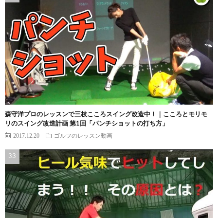
森守洋プロのレッスンで三枝こころスイング改造中！｜こころとモリモ
リのスイング改造計画 第1回「パンチショットの打ち方」
2017.12.20
ゴルフのレッスン動画