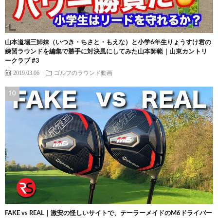
山本道場三姉妹（いつき・ちさと・もえな）と小学6年生りょうすけ君の
練習ラウンドを編集で勝手に対決風にしてみた山本師範｜山東カントリ
ークラブ #3
2019.03.06
ゴルフのラウンド動画
FAKE vs REAL｜激安の怪しいサイトで、テーラーメイドのM6ドライバー