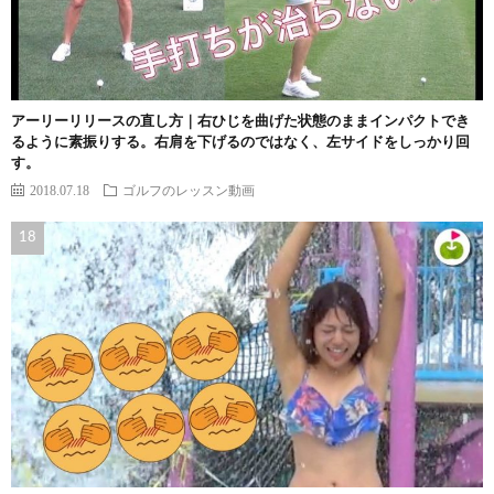
アーリーリリースの直し方｜右ひじを曲げた状態のままインパクトでき
るように素振りする。右肩を下げるのではなく、左サイドをしっかり回
す。
2018.07.18
ゴルフのレッスン動画