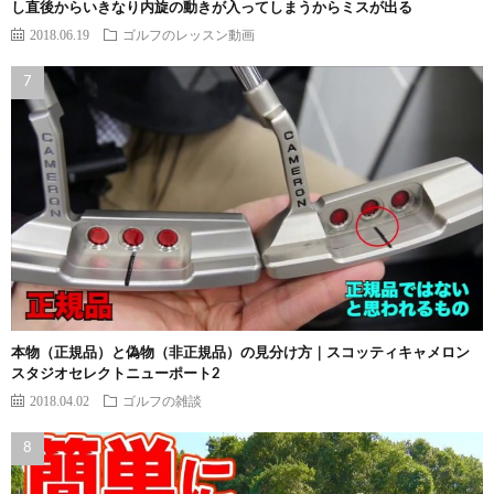
し直後からいきなり内旋の動きが入ってしまうからミスが出る
2018.06.19
ゴルフのレッスン動画
本物（正規品）と偽物（非正規品）の見分け方｜スコッティキャメロン
スタジオセレクトニューポート2
2018.04.02
ゴルフの雑談