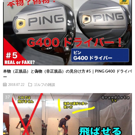
本物（正規品）と偽物（非正規品）の見分け方 #5｜PING G400 ドライバ
ー
2018.07.22
ゴルフの雑談