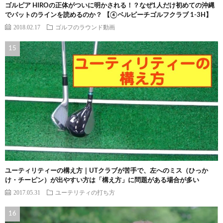
ゴルピア HIROの正体がついに明かされる！？なぜ1人だけ初めての沖縄
でパットのラインを読めるのか？ 【④ベルビーチゴルフクラブ 1-3H】
2018.02.17
ゴルフのラウンド動画
ユーティリティーの構え方｜UTクラブが苦手で、左へのミス（ひっか
け・チーピン）が出やすい方は「構え方」に問題がある場合が多い
2017.05.31
ユーテリティの打ち方