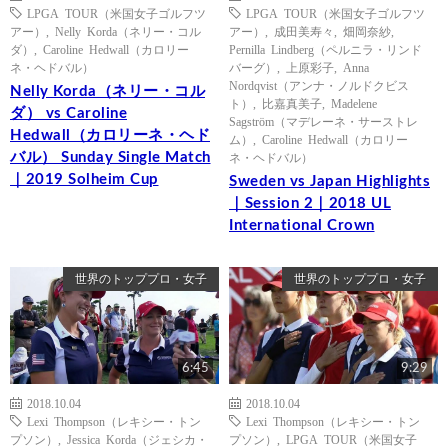
LPGA TOUR（米国女子ゴルフツ
LPGA TOUR（米国女子ゴルフツ
アー）
,
Nelly Korda（ネリー・コル
アー）
,
成田美寿々
,
畑岡奈紗
,
ダ）
,
Caroline Hedwall（カロリー
Pernilla Lindberg（ペルニラ・リンド
ネ・ヘドバル）
バーグ）
,
上原彩子
,
Anna
Nordqvist（アンナ・ノルドクビス
Nelly Korda（ネリー・コル
ト）
,
比嘉真美子
,
Madelene
ダ） vs Caroline
Sagström（マデレーネ・サーストレ
Hedwall（カロリーネ・ヘド
ム）
,
Caroline Hedwall（カロリー
バル） Sunday Single Match
ネ・ヘドバル）
｜2019 Solheim Cup
Sweden vs Japan Highlights
｜Session 2｜2018 UL
International Crown
世界のトッププロ・女子
世界のトッププロ・女子
6:45
9:29
2018.10.04
2018.10.04
Lexi Thompson（レキシー・トン
Lexi Thompson（レキシー・トン
プソン）
,
Jessica Korda（ジェシカ・
プソン）
,
LPGA TOUR（米国女子