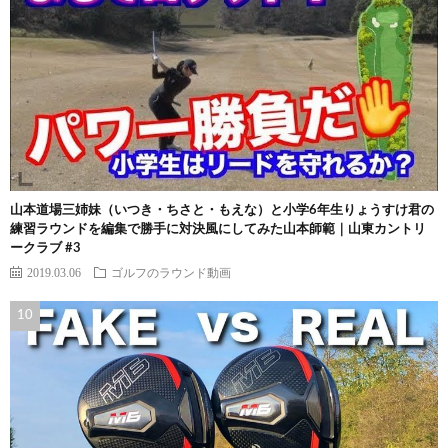
山本道場三姉妹（いつき・ちさと・もえな）と小学6年生りょうすけ君の
練習ラウンドを編集で勝手に対決風にしてみた山本師範｜山東カントリ
ークラブ #3
2019.03.06
ゴルフのラウンド動画