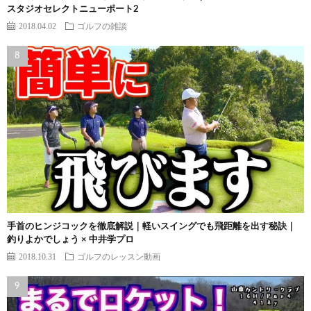
スタジオセレクトニューポート2
2018.04.02
ゴルフの雑談
手首のヒンジコックを徹底解説｜軽いスイングでも飛距離を出す秘訣｜
釣りよかでしょう × 中井学プロ
2018.10.31
ゴルフのレッスン動画