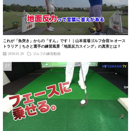
これが「魚突き」からの「すん」です！｜山本道場ゴルフ合宿 in オース
トラリア｜ちさと選手の練習風景「地面反力スイング」の真実とは？
2018.01.29
ゴルフの練習動画