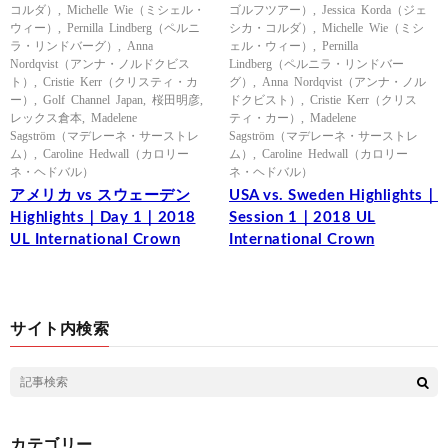
コルダ）
,
Michelle Wie（ミシェル・
ゴルフツアー）
,
Jessica Korda（ジェ
ウィー）
,
Pernilla Lindberg（ペルニ
シカ・コルダ）
,
Michelle Wie（ミシ
ラ・リンドバーグ）
,
Anna
ェル・ウィー）
,
Pernilla
Nordqvist（アンナ・ノルドクビス
Lindberg（ペルニラ・リンドバー
ト）
,
Cristie Kerr（クリスティ・カ
グ）
,
Anna Nordqvist（アンナ・ノル
ー）
,
Golf Channel Japan
,
桜田明彦
,
ドクビスト）
,
Cristie Kerr（クリス
レックス倉本
,
Madelene
ティ・カー）
,
Madelene
Sagström（マデレーネ・サーストレ
Sagström（マデレーネ・サーストレ
ム）
,
Caroline Hedwall（カロリー
ム）
,
Caroline Hedwall（カロリー
ネ・ヘドバル）
ネ・ヘドバル）
アメリカ vs スウェーデン
USA vs. Sweden Highlights｜
Highlights｜Day 1｜2018
Session 1｜2018 UL
UL International Crown
International Crown
サイト内検索
カテゴリー