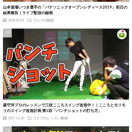
山本道場いつき選手の「パナソニックオープンレディース2019」初日の
結果報告｜ライブ配信の録画
2019.05.03
ゴルフの雑談
森守洋プロのレッスンで三枝こころスイング改造中！｜こころとモリモ
リのスイング改造計画 第1回「パンチショットの打ち方」
2017.12.20
ゴルフのレッスン動画