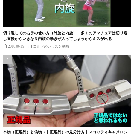
切り返しでの右手の使い方（外旋と内旋）｜多くのアマチュアは切り返
し直後からいきなり内旋の動きが入ってしまうからミスが出る
2018.06.19
ゴルフのレッスン動画
本物（正規品）と偽物（非正規品）の見分け方｜スコッティキャメロン