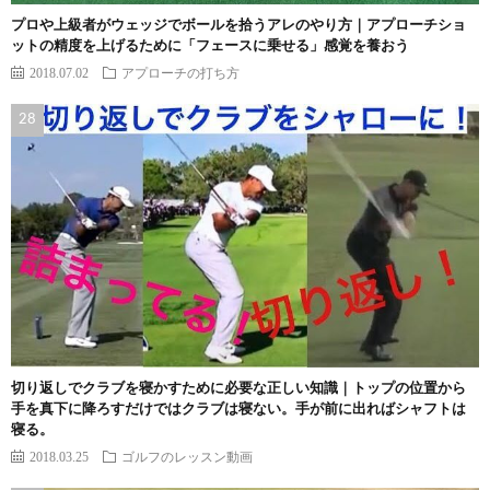
プロや上級者がウェッジでボールを拾うアレのやり方｜アプローチショ
ットの精度を上げるために「フェースに乗せる」感覚を養おう
2018.07.02
アプローチの打ち方
切り返しでクラブを寝かすために必要な正しい知識｜トップの位置から
手を真下に降ろすだけではクラブは寝ない。手が前に出ればシャフトは
寝る。
2018.03.25
ゴルフのレッスン動画