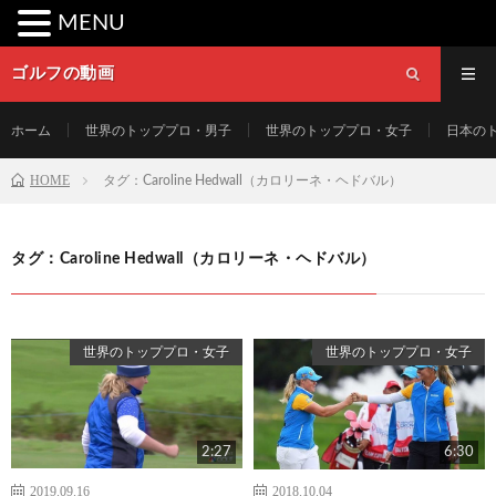
MENU
ゴルフの動画
ホーム
世界のトッププロ・男子
世界のトッププロ・女子
日本の
HOME
タグ：Caroline Hedwall（カロリーネ・ヘドバル）
タグ：Caroline Hedwall（カロリーネ・ヘドバル）
世界のトッププロ・女子
世界のトッププロ・女子
2:27
6:30
2019.09.16
2018.10.04