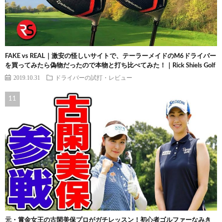
FAKE vs REAL｜激安の怪しいサイトで、テーラーメイドのM6ドライバー
を買ってみたら偽物だったので本物と打ち比べてみた！｜Rick Shiels Golf
2019.10.31
ドライバーの試打・レビュー
元・賞金女王の古閑美保プロがガチレッスン！初心者ゴルファーなみき