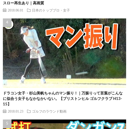
スロー再生あり｜高画質
2018.06.01
日本のトッププロ・女子
ドラコン女子・杉山美帆ちゃんのマン振り！｜万振りって言葉がこんな
に似合う女子もなかなかいない。【ブリストンヒル ゴルフクラブ H13-
15】
2018.01.23
ゴルフのラウンド動画