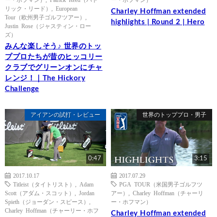
リック・リード）
,
European
Charley Hoffman extended
Tour（欧州男子ゴルフツアー）
,
highlights | Round 2 | Hero
Justin Rose（ジャスティン・ロー
ズ）
みんな楽しそう♪ 世界のトッ
ププロたちが昔のヒッコリー
クラブでグリーンオンにチャ
レンジ！｜The Hickory
Challenge
アイアンの試打・レビュー
世界のトッププロ・男子
0:47
3:15
2017.10.17
2017.07.29
Titleist（タイトリスト）
,
Adam
PGA TOUR（米国男子ゴルフツ
Scott（アダム・スコット）
,
Jordan
アー）
,
Charley Hoffman（チャーリ
Spieth（ジョーダン・スピース）
,
ー・ホフマン）
Charley Hoffman（チャーリー・ホフ
Charley Hoffman extended