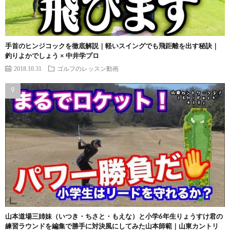
手首のヒンジコックを徹底解説｜軽いスイングでも飛距離を出す秘訣｜
釣りよかでしょう × 中井学プロ
2018.10.31
ゴルフのレッスン動画
山本道場三姉妹（いつき・ちさと・もえな）と小学6年生りょうすけ君の
練習ラウンドを編集で勝手に対決風にしてみた山本師範｜山東カントリ