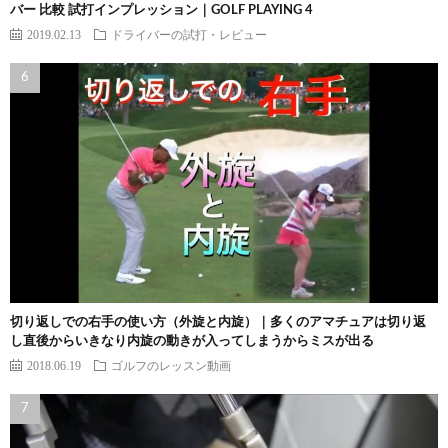
バー 比較 試打インプレッション｜GOLF PLAYING 4
2019.02.13
ドライバーの試打・レビュー
切り返しでの右手の使い方（外旋と内旋）｜多くのアマチュアは切り返
し直後からいきなり内旋の動きが入ってしまうからミスが出る
2018.06.19
ゴルフのレッスン動画