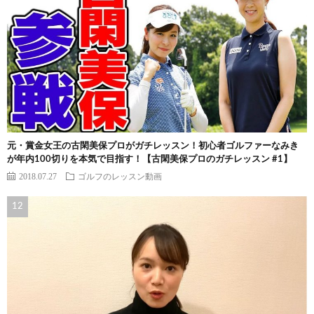
元・賞金女王の古閑美保プロがガチレッスン！初心者ゴルファーなみき
が年内100切りを本気で目指す！【古閑美保プロのガチレッスン #1】
2018.07.27
ゴルフのレッスン動画