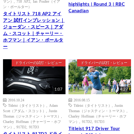
マン）
,
718 AP2
,
Ian Poulter（イア
highlights | Round 3 | RBC
ン・ポールター）
Canadian
タイトリスト 718 AP2 アイ
アン 試打インプレッション｜
ジョーダン・スピース｜アダ
ム・スコット｜チャーリー・
ホフマン｜イアン・ポールタ
ー
ドライバーの試打・レビュー
ドライバーの試打・レビュー
1:07
4:27
2016.10.24
2016.08.15
Titleist（タイトリスト）
,
Adam
Titleist（タイトリスト）
,
Justin
Scott（アダム・スコット）
,
Justin
Thomas（ジャスティン・トーマス）
,
Thomas（ジャスティン・トーマス）
,
Charley Hoffman（チャーリー・ホフ
Charley Hoffman（チャーリー・ホフ
マン）
,
917D2
,
917D3
マン）
,
917D2
,
917D3
Titleist 917 Driver Tour