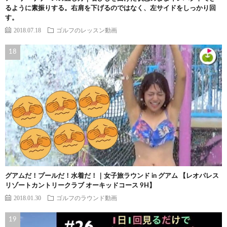
るように素振りする。右肩を下げるのではなく、左サイドをしっかり回
す。
2018.07.18
ゴルフのレッスン動画
グアムだ！プールだ！水着だ！｜女子旅ラウンド in グアム 【レオパレス
リゾートカントリークラブ オーキッドコース 9H】
2018.01.30
ゴルフのラウンド動画