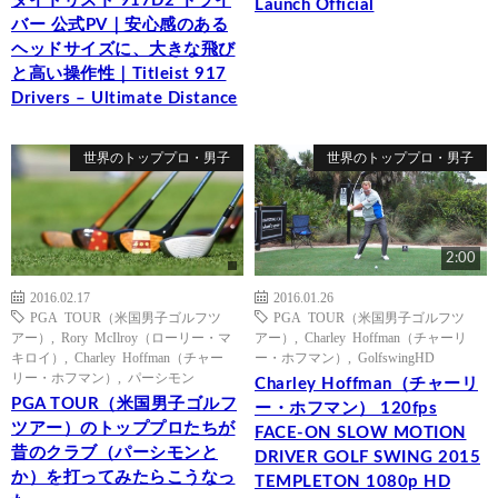
タイトリスト 917D2 ドライ
Launch Official
バー 公式PV｜安心感のある
ヘッドサイズに、大きな飛び
と高い操作性｜Titleist 917
Drivers – Ultimate Distance
世界のトッププロ・男子
世界のトッププロ・男子
2:00
2016.02.17
2016.01.26
PGA TOUR（米国男子ゴルフツ
PGA TOUR（米国男子ゴルフツ
アー）
,
Rory McIlroy（ローリー・マ
アー）
,
Charley Hoffman（チャーリ
キロイ）
,
Charley Hoffman（チャー
ー・ホフマン）
,
GolfswingHD
リー・ホフマン）
,
パーシモン
Charley Hoffman（チャーリ
PGA TOUR（米国男子ゴルフ
ー・ホフマン） 120fps
ツアー）のトッププロたちが
FACE-ON SLOW MOTION
昔のクラブ（パーシモンと
DRIVER GOLF SWING 2015
か）を打ってみたらこうなっ
TEMPLETON 1080p HD