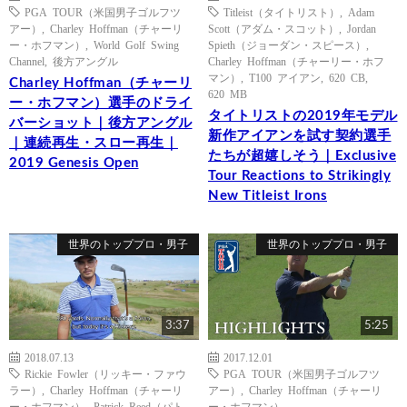
PGA TOUR（米国男子ゴルフツ
Titleist（タイトリスト）
,
Adam
アー）
,
Charley Hoffman（チャーリ
Scott（アダム・スコット）
,
Jordan
ー・ホフマン）
,
World Golf Swing
Spieth（ジョーダン・スピース）
,
Channel
,
後方アングル
Charley Hoffman（チャーリー・ホフ
マン）
,
T100 アイアン
,
620 CB
,
Charley Hoffman（チャーリ
620 MB
ー・ホフマン）選手のドライ
タイトリストの2019年モデル
バーショット｜後方アングル
新作アイアンを試す契約選手
｜連続再生・スロー再生｜
たちが超嬉しそう｜Exclusive
2019 Genesis Open
Tour Reactions to Strikingly
New Titleist Irons
世界のトッププロ・男子
世界のトッププロ・男子
3:37
5:25
2018.07.13
2017.12.01
Rickie Fowler（リッキー・ファウ
PGA TOUR（米国男子ゴルフツ
ラー）
,
Charley Hoffman（チャーリ
アー）
,
Charley Hoffman（チャーリ
ー・ホフマン）
,
Patrick Reed（パト
ー・ホフマン）