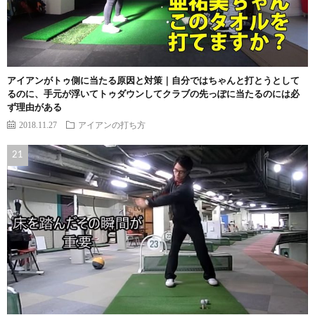
アイアンがトゥ側に当たる原因と対策｜自分ではちゃんと打とうとして
るのに、手元が浮いてトゥダウンしてクラブの先っぽに当たるのには必
ず理由がある
2018.11.27
アイアンの打ち方