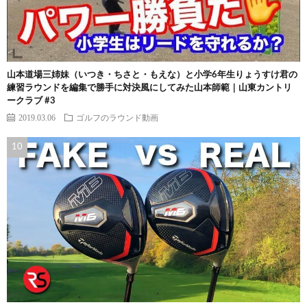
山本道場三姉妹（いつき・ちさと・もえな）と小学6年生りょうすけ君の
練習ラウンドを編集で勝手に対決風にしてみた山本師範｜山東カントリ
ークラブ #3
2019.03.06
ゴルフのラウンド動画