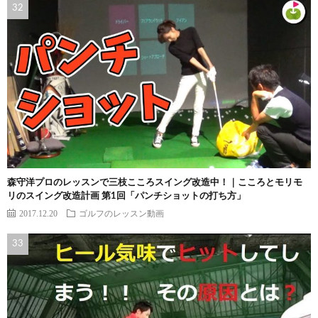
森守洋プロのレッスンで三枝こころスイング改造中！｜こころとモリモ
リのスイング改造計画 第1回「パンチショットの打ち方」
2017.12.20
ゴルフのレッスン動画