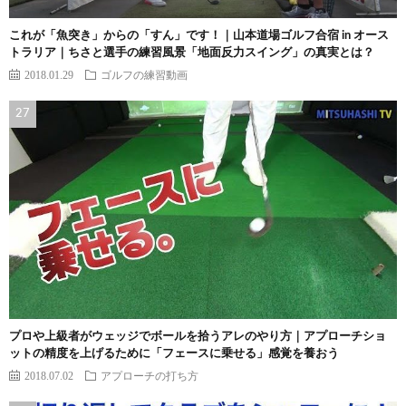
これが「魚突き」からの「すん」です！｜山本道場ゴルフ合宿 in オース
トラリア｜ちさと選手の練習風景「地面反力スイング」の真実とは？
2018.01.29
ゴルフの練習動画
プロや上級者がウェッジでボールを拾うアレのやり方｜アプローチショ
ットの精度を上げるために「フェースに乗せる」感覚を養おう
2018.07.02
アプローチの打ち方