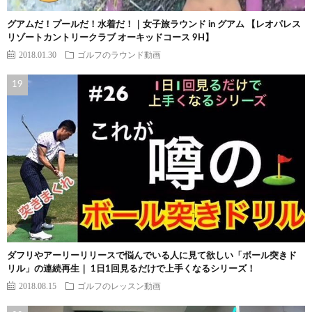
グアムだ！プールだ！水着だ！｜女子旅ラウンド in グアム 【レオパレス
リゾートカントリークラブ オーキッドコース 9H】
2018.01.30
ゴルフのラウンド動画
ダフリやアーリーリリースで悩んでいる人に見て欲しい「ボール突きド
リル」の連続再生｜ 1日1回見るだけで上手くなるシリーズ！
2018.08.15
ゴルフのレッスン動画