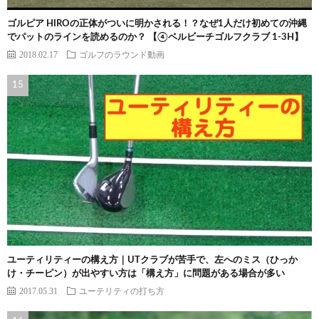
ゴルピア HIROの正体がついに明かされる！？なぜ1人だけ初めての沖縄
でパットのラインを読めるのか？ 【④ベルビーチゴルフクラブ 1-3H】
2018.02.17
ゴルフのラウンド動画
ユーティリティーの構え方｜UTクラブが苦手で、左へのミス（ひっか
け・チーピン）が出やすい方は「構え方」に問題がある場合が多い
2017.05.31
ユーテリティの打ち方