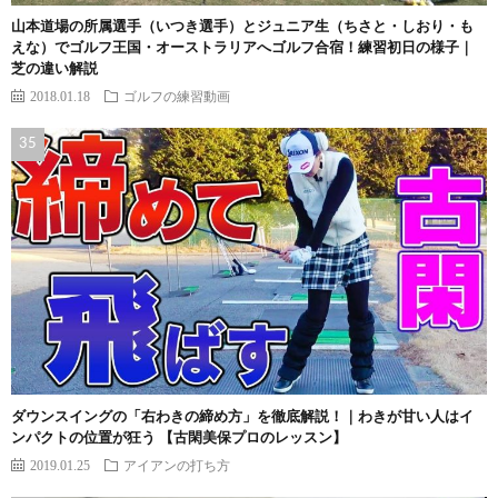
山本道場の所属選手（いつき選手）とジュニア生（ちさと・しおり・も
えな）でゴルフ王国・オーストラリアへゴルフ合宿！練習初日の様子｜
芝の違い解説
2018.01.18
ゴルフの練習動画
ダウンスイングの「右わきの締め方」を徹底解説！｜わきが甘い人はイ
ンパクトの位置が狂う 【古閑美保プロのレッスン】
2019.01.25
アイアンの打ち方