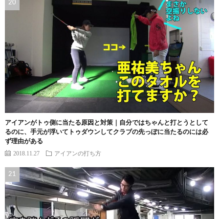
アイアンがトゥ側に当たる原因と対策｜自分ではちゃんと打とうとして
るのに、手元が浮いてトゥダウンしてクラブの先っぽに当たるのには必
ず理由がある
2018.11.27
アイアンの打ち方