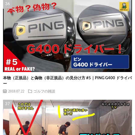
本物（正規品）と偽物（非正規品）の見分け方 #5｜PING G400 ドライバ
ー
2018.07.22
ゴルフの雑談