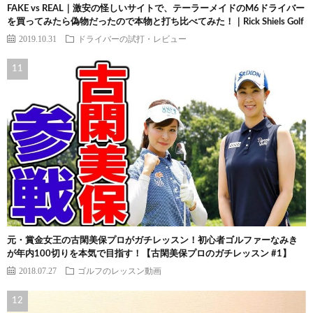
FAKE vs REAL｜激安の怪しいサイトで、テーラーメイドのM6ドライバー
を買ってみたら偽物だったので本物と打ち比べてみた！｜Rick Shiels Golf
2019.10.31
ドライバーの試打・レビュー
元・賞金女王の古閑美保プロがガチレッスン！初心者ゴルファーなみき
が年内100切りを本気で目指す！【古閑美保プロのガチレッスン #1】
2018.07.27
ゴルフのレッスン動画