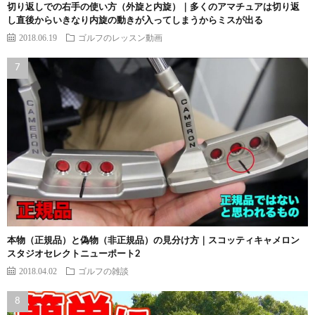
切り返しでの右手の使い方（外旋と内旋）｜多くのアマチュアは切り返
し直後からいきなり内旋の動きが入ってしまうからミスが出る
2018.06.19
ゴルフのレッスン動画
本物（正規品）と偽物（非正規品）の見分け方｜スコッティキャメロン
スタジオセレクトニューポート2
2018.04.02
ゴルフの雑談