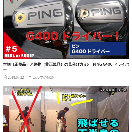
本物（正規品）と偽物（非正規品）の見分け方 #5｜PING G400 ドライバ
ー
2018.07.22
ゴルフの雑談