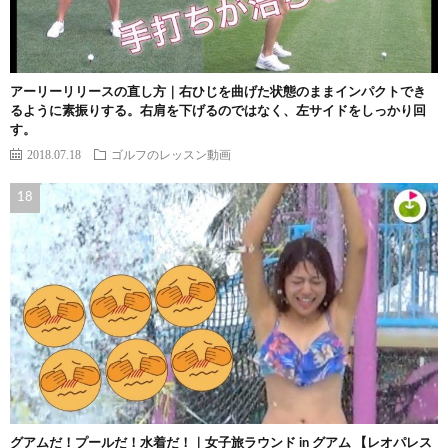
アーリーリリースの直し方｜右ひじを曲げた状態のままインパクトでき
るように素振りする。右肩を下げるのではなく、左サイドをしっかり回
す。
2018.07.18
ゴルフのレッスン動画
グアムだ！プールだ！水着だ！｜女子旅ラウンド in グアム 【レオパレス