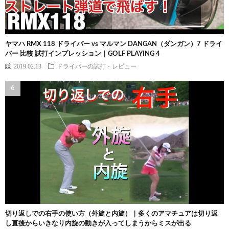
ヤマハ RMX 118 ドライバー vs マルマン DANGAN（ダンガン）7 ドライ
バー 比較 試打インプレッション｜GOLF PLAYING 4
2019.02.13
ドライバーの試打・レビュー
切り返しでの右手の使い方（外旋と内旋）｜多くのアマチュアは切り返
し直後からいきなり内旋の動きが入ってしまうからミスが出る