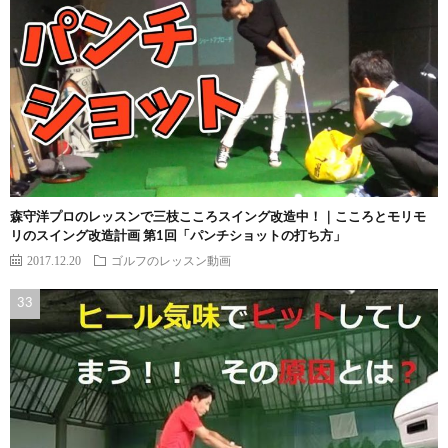
森守洋プロのレッスンで三枝こころスイング改造中！｜こころとモリモ
リのスイング改造計画 第1回「パンチショットの打ち方」
2017.12.20
ゴルフのレッスン動画