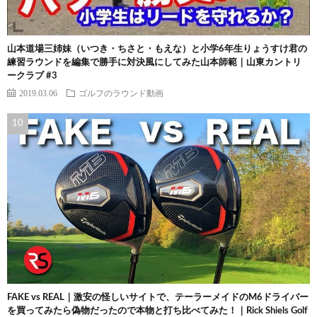
山本道場三姉妹（いつき・ちさと・もえな）と小学6年生りょうすけ君の
練習ラウンドを編集で勝手に対決風にしてみた山本師範｜山東カントリ
ークラブ #3
2019.03.06
ゴルフのラウンド動画
FAKE vs REAL｜激安の怪しいサイトで、テーラーメイドのM6ドライバー
を買ってみたら偽物だったので本物と打ち比べてみた！｜Rick Shiels Golf