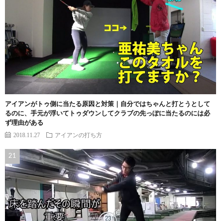
アイアンがトゥ側に当たる原因と対策｜自分ではちゃんと打とうとして
るのに、手元が浮いてトゥダウンしてクラブの先っぽに当たるのには必
ず理由がある
2018.11.27
アイアンの打ち方