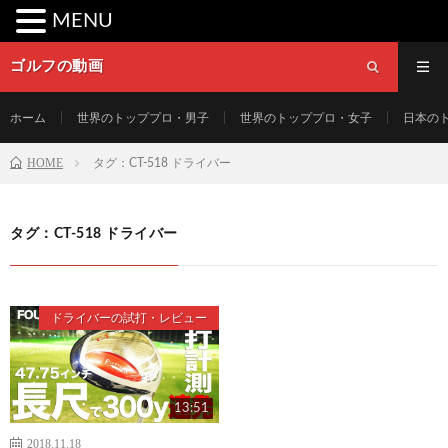
MENU
ゴルフの動画
ホーム
世界のトッププロ・男子
世界のトッププロ・女子
日本の
HOME
タグ：CT-518 ドライバー
タグ：CT-518 ドライバー
ドライバーの試打・レビュー
13:51
2018.11.18