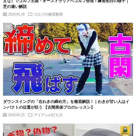
えな）でゴルフ王国・オーストラリアへゴルフ合宿！練習初日の様子｜
芝の違い解説
2018.01.18
ゴルフの練習動画
ダウンスイングの「右わきの締め方」を徹底解説！｜わきが甘い人はイ
ンパクトの位置が狂う 【古閑美保プロのレッスン】
2019.01.25
アイアンの打ち方