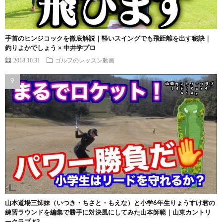
手首のヒンジコックを徹底解説｜軽いスイングでも飛距離を出す秘訣｜
釣りよかでしょう × 中井学プロ
2018.10.31
ゴルフのレッスン動画
山本道場三姉妹（いつき・ちさと・もえな）と小学6年生りょうすけ君の
練習ラウンドを編集で勝手に対決風にしてみた山本師範｜山東カントリ