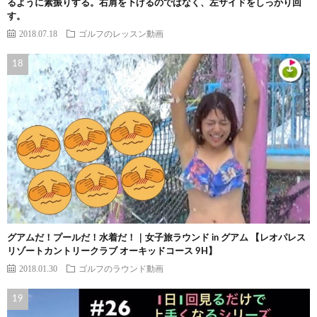
るように素振りする。右肩を下げるのではなく、左サイドをしっかり回
す。
2018.07.18
ゴルフのレッスン動画
グアムだ！プールだ！水着だ！｜女子旅ラウンド in グアム 【レオパレス
リゾートカントリークラブ オーキッドコース 9H】
2018.01.30
ゴルフのラウンド動画