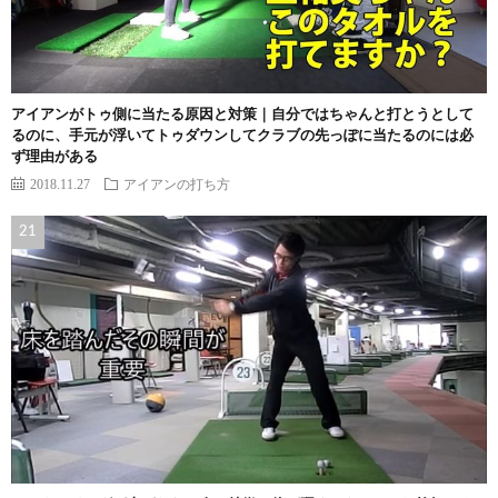
アイアンがトゥ側に当たる原因と対策｜自分ではちゃんと打とうとして
るのに、手元が浮いてトゥダウンしてクラブの先っぽに当たるのには必
ず理由がある
2018.11.27
アイアンの打ち方