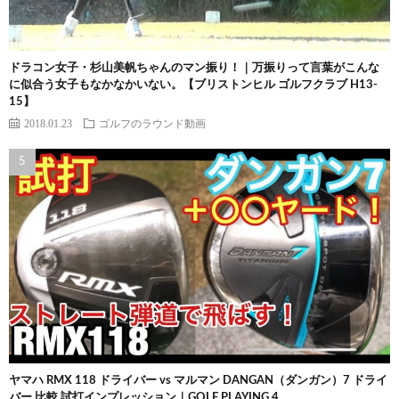
ドラコン女子・杉山美帆ちゃんのマン振り！｜万振りって言葉がこんな
に似合う女子もなかなかいない。【ブリストンヒル ゴルフクラブ H13-
15】
2018.01.23
ゴルフのラウンド動画
ヤマハ RMX 118 ドライバー vs マルマン DANGAN（ダンガン）7 ドライ
バー 比較 試打インプレッション｜GOLF PLAYING 4