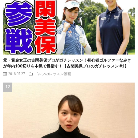
元・賞金女王の古閑美保プロがガチレッスン！初心者ゴルファーなみき
が年内100切りを本気で目指す！【古閑美保プロのガチレッスン #1】
2018.07.27
ゴルフのレッスン動画