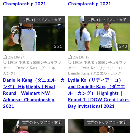
Championship 2021
Championship 2021
世界のトッププロ・女子
世界のトッププロ・女子
5:21
5:40
2021.09.27
2021.07.15
LPGA TOUR（米国女子ゴルフツ
LPGA TOUR（米国女子ゴルフツ
アー）
,
Danielle Kang（ダニエル・
アー）
,
Lydia Ko（リディア・コ）
,
カング）
Danielle Kang（ダニエル・カング）
Danielle Kang（ダニエル・カ
Lydia Ko（リディア・コ）
ング） Highlights｜Final
and Danielle Kang（ダニエ
Round｜Walmart NW
ル・カング） Highlights｜
Arkansas Championship
Round 1｜DOW Great Lakes
2021
Bay Invitational 2021
世界のトッププロ・女子
世界のトッププロ・女子