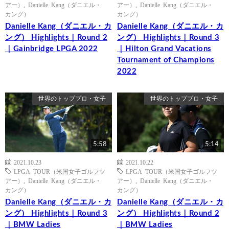
アー）
,
Danielle Kang（ダニエル・
アー）
,
Danielle Kang（ダニエル・
カング）
カング）
Danielle Kang（ダニエル・カ
Danielle Kang（ダニエル・カ
ング） Highlights｜Round 2
ング） Highlights｜Round 3
｜Gainbridge LPGA 2022
｜Hilton Grand Vacations
Tournament of Champions
2022
世界のトッププロ・女子
世界のトッププロ・女子
5:58
5:14
2021.10.23
2021.10.22
LPGA TOUR（米国女子ゴルフツ
LPGA TOUR（米国女子ゴルフツ
アー）
,
Danielle Kang（ダニエル・
アー）
,
Danielle Kang（ダニエル・
カング）
カング）
Danielle Kang（ダニエル・カ
Danielle Kang（ダニエル・カ
ング） Highlights｜Round 3
ング） Highlights｜Round 2
｜BMW Ladies
｜BMW Ladies