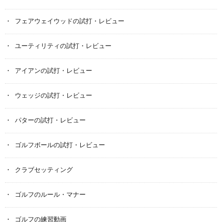
フェアウェイウッドの試打・レビュー
ユーティリティの試打・レビュー
アイアンの試打・レビュー
ウェッジの試打・レビュー
パターの試打・レビュー
ゴルフボールの試打・レビュー
クラブセッティング
ゴルフのルール・マナー
ゴルフの練習動画