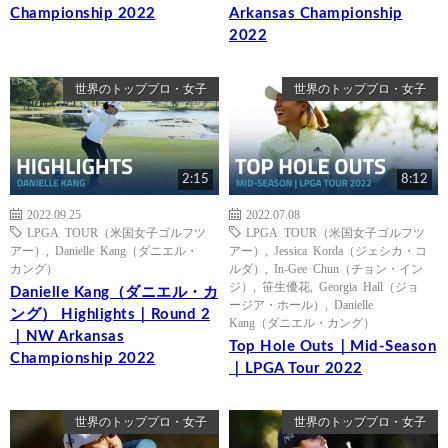
Championship 2022
Arkansas Championship
2022
世界のトッププロ・女子
世界のトッププロ・女子
2:15
8:12
2022.09.25
2022.07.08
LPGA TOUR（米国女子ゴルフツ
LPGA TOUR（米国女子ゴルフツ
アー）
,
Danielle Kang（ダニエル・
アー）
,
Jessica Korda（ジェシカ・コ
カング）
ルダ）
,
In-Gee Chun（チョン・イン
ジ）
,
笹生優花
,
Georgia Hall（ジョ
Danielle Kang（ダニエル・カ
ージア・ホール）
,
Danielle
ング） Highlights｜Round 2
Kang（ダニエル・カング）
｜NW Arkansas
Top Hole Outs｜Mid-Season
Championship 2022
｜LPGA Tour 2022
世界のトッププロ・女子
世界のトッププロ・女子