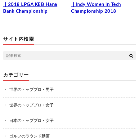
｜2018 LPGA KEB Hana
｜Indy Women in Tech
Bank Championship
Championship 2018
サイト内検索
カテゴリー
世界のトッププロ・男子
世界のトッププロ・女子
日本のトッププロ・女子
ゴルフのラウンド動画