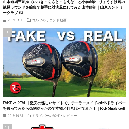
山本道場三姉妹（いつき・ちさと・もえな）と小学6年生りょうすけ君の
練習ラウンドを編集で勝手に対決風にしてみた山本師範｜山東カントリ
ークラブ #3
2019.03.06
ゴルフのラウンド動画
FAKE vs REAL｜激安の怪しいサイトで、テーラーメイドのM6ドライバー
を買ってみたら偽物だったので本物と打ち比べてみた！｜Rick Shiels Golf
2019.10.31
ドライバーの試打・レビュー