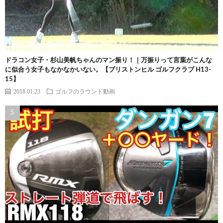
ドラコン女子・杉山美帆ちゃんのマン振り！｜万振りって言葉がこんな
に似合う女子もなかなかいない。【ブリストンヒル ゴルフクラブ H13-
15】
2018.01.23
ゴルフのラウンド動画