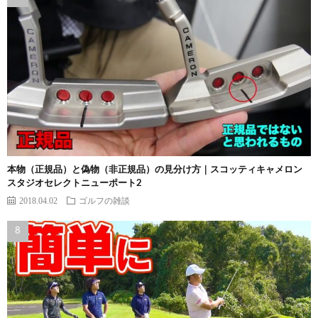
本物（正規品）と偽物（非正規品）の見分け方｜スコッティキャメロン
スタジオセレクトニューポート2
2018.04.02
ゴルフの雑談