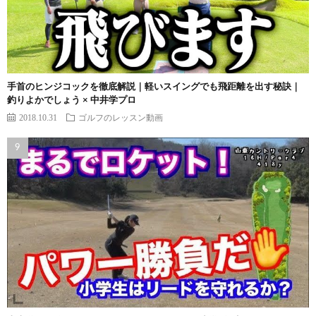
手首のヒンジコックを徹底解説｜軽いスイングでも飛距離を出す秘訣｜
釣りよかでしょう × 中井学プロ
2018.10.31
ゴルフのレッスン動画