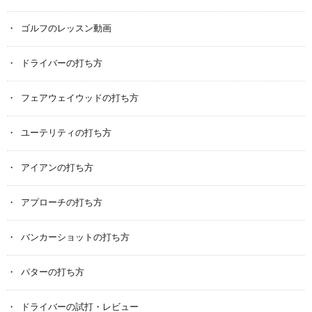
ゴルフのレッスン動画
ドライバーの打ち方
フェアウェイウッドの打ち方
ユーテリティの打ち方
アイアンの打ち方
アプローチの打ち方
バンカーショットの打ち方
パターの打ち方
ドライバーの試打・レビュー