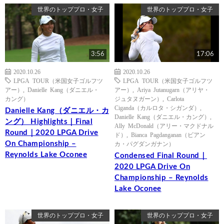
世界のトッププロ・女子
世界のトッププロ・女子
3:56
17:06
2020.10.26
2020.10.26
LPGA TOUR（米国女子ゴルフツ
LPGA TOUR（米国女子ゴルフツ
アー）
,
Danielle Kang（ダニエル・
アー）
,
Ariya Jutanugarn（アリヤ・
カング）
ジュタヌガーン）
,
Carlota
Ciganda（カルロタ・シガンダ）
,
Danielle Kang（ダニエル・カ
Danielle Kang（ダニエル・カング）
,
ング） Highlights｜Final
Ally McDonald（アリー・マクドナル
Round｜2020 LPGA Drive
ド）
,
Bianca Pagdanganan（ビアン
On Championship –
カ・パグダンガナン）
Reynolds Lake Oconee
Condensed Final Round｜
2020 LPGA Drive On
Championship – Reynolds
Lake Oconee
世界のトッププロ・女子
世界のトッププロ・女子