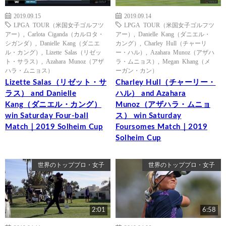
2019.09.15
2019.09.14
LPGA TOUR（米国女子ゴルフツ
LPGA TOUR（米国女子ゴルフツ
アー）
,
Carlota Ciganda（カルロタ・
アー）
,
Danielle Kang（ダニエル・
シガンダ）
,
Danielle Kang（ダニエ
カング）
,
Charley Hull（チャーリ
ル・カング）
,
Lizette Salas（リゼッ
ー・ハル）
,
Azahara Munoz（アザハ
ト・サラス）
,
Azahara Munoz（アザ
ラ・ムニョス）
,
Megan Khang（メ
ハラ・ムニョス）
ーガン・カン）
Lizette Salas（リゼット・サ
Charley Hull（チャーリー・
ラス） and Danielle
ハル） and Azahara
Kang（ダニエル・カング）
Munoz（アザハラ・ムニョ
win Saturday Four-ball
ス） win Saturday
Match｜2019 Solheim Cup
Foursomes Match｜2019
Solheim Cup
世界のトッププロ・女子
世界のトッププロ・女子
2:01
6:58