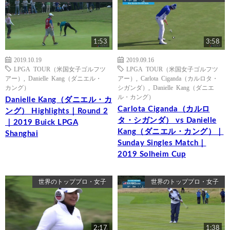
1:53
3:58
2019.10.19
2019.09.16
LPGA TOUR（米国女子ゴルフツ
LPGA TOUR（米国女子ゴルフツ
アー）
,
Danielle Kang（ダニエル・
アー）
,
Carlota Ciganda（カルロタ・
カング）
シガンダ）
,
Danielle Kang（ダニエ
ル・カング）
Danielle Kang（ダニエル・カ
Carlota Ciganda（カルロ
ング） Highlights｜Round 2
タ・シガンダ） vs Danielle
｜2019 Buick LPGA
Kang（ダニエル・カング）｜
Shanghai
Sunday Singles Match｜
2019 Solheim Cup
世界のトッププロ・女子
世界のトッププロ・女子
2:17
1:38