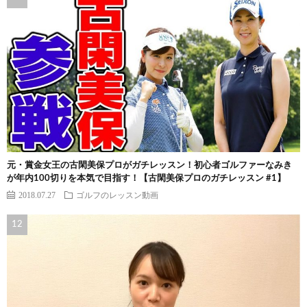
元・賞金女王の古閑美保プロがガチレッスン！初心者ゴルファーなみき
が年内100切りを本気で目指す！【古閑美保プロのガチレッスン #1】
2018.07.27
ゴルフのレッスン動画