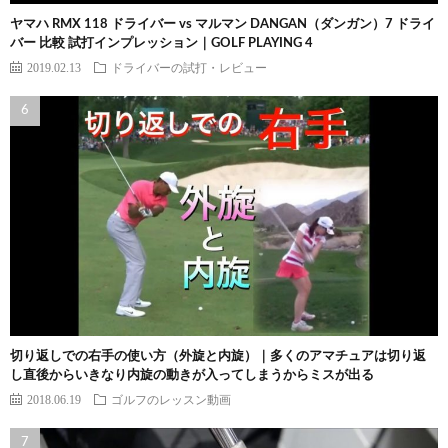
ヤマハ RMX 118 ドライバー vs マルマン DANGAN（ダンガン）7 ドライ
バー 比較 試打インプレッション｜GOLF PLAYING 4
2019.02.13
ドライバーの試打・レビュー
切り返しでの右手の使い方（外旋と内旋）｜多くのアマチュアは切り返
し直後からいきなり内旋の動きが入ってしまうからミスが出る
2018.06.19
ゴルフのレッスン動画