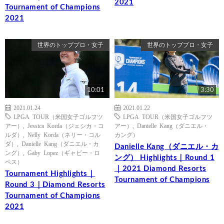
2021
Tournament of Champions
2021
世界のトッププロ・女子
世界のトッププロ・女子
10:01
3:30
2021.01.24
2021.01.22
LPGA TOUR（米国女子ゴルフツ
LPGA TOUR（米国女子ゴルフツ
アー）
,
Jessica Korda（ジェシカ・コ
アー）
,
Danielle Kang（ダニエル・
ルダ）
,
Nelly Korda（ネリー・コル
カング）
ダ）
,
Danielle Kang（ダニエル・カ
Danielle Kang（ダニエル・カ
ング）
,
Gaby Lopez（ギャビー・ロ
ング） Highlights｜Round 1
ペス）
｜2021 Diamond Resorts
Tournament Highlights｜
Tournament of Champions
Round 3｜Diamond Resorts
Tournament of Champions
2021