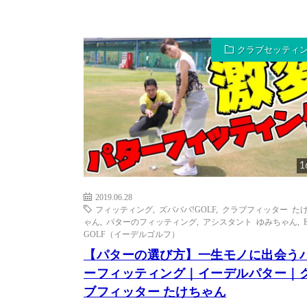
クラブセッティ
1
2019.06.28
フィッティング
,
ズバババ!GOLF
,
クラブフィッター た
ゃん
,
パターのフィッティング
,
アシスタント ゆみちゃん
,
GOLF（イーデルゴルフ）
【パターの選び方】一生モノに出会う
ーフィッティング｜イーデルパター｜
ブフィッター たけちゃん