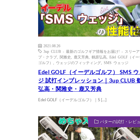
2
2021.08.26
3up CLUB - 最新のゴルフギア情報をお届け! - スリー
プ・クラブ
,
関雅史
,
鹿又芳典
,
鶴原弘高
,
Edel GOLF（イ
ゴルフ）
,
ウェッジのフィッティング
,
SMS ウェッジ
Edel GOLF（イーデルゴルフ） SMS 
ジ 試打インプレッション｜3up CLUB 
弘高・関雅史・鹿又芳典
Edel GOLF（イーデルゴルフ）｜S […]
パターの試打・レビ