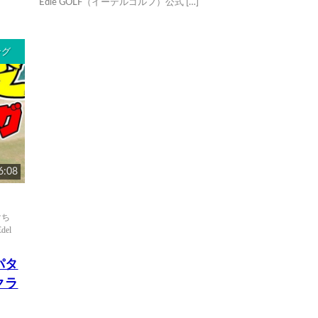
Edle GOLF（イーデルゴルフ）公式 […]
ング
6:08
けち
Edel
パタ
クラ