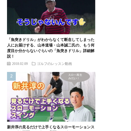
「魚突きドリル」がわからなくて断念してしまった
人にお届けする、山本道場・山本誠二氏の、もう何
度目か分からないぐらいの「魚突きドリル」詳細解
説！
2018.02.09
ゴルフのレッスン動画
新井淳の見るだけで上手くなるスローモーションス