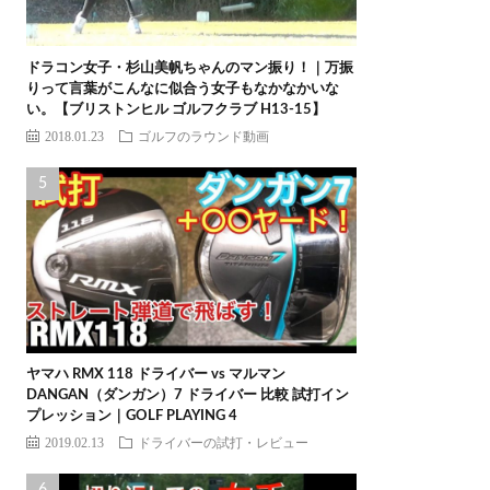
ドラコン女子・杉山美帆ちゃんのマン振り！｜万振
りって言葉がこんなに似合う女子もなかなかいな
い。【ブリストンヒル ゴルフクラブ H13-15】
2018.01.23
ゴルフのラウンド動画
ヤマハ RMX 118 ドライバー vs マルマン
DANGAN（ダンガン）7 ドライバー 比較 試打イン
プレッション｜GOLF PLAYING 4
2019.02.13
ドライバーの試打・レビュー