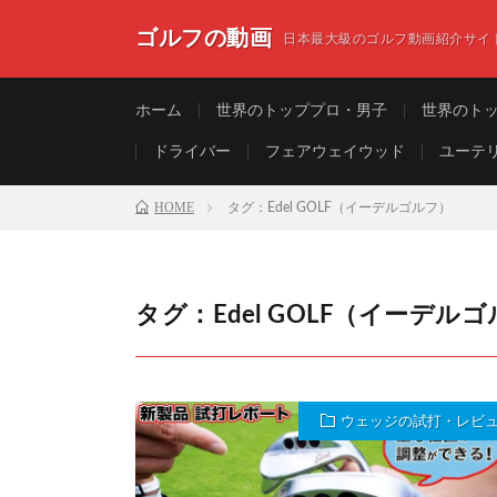
ゴルフの動画
日本最大級のゴルフ動画紹介サイ
ホーム
世界のトッププロ・男子
世界のト
ドライバー
フェアウェイウッド
ユーテ
HOME
タグ：Edel GOLF（イーデルゴルフ）
タグ：Edel GOLF（イーデル
ウェッジの試打・レビ