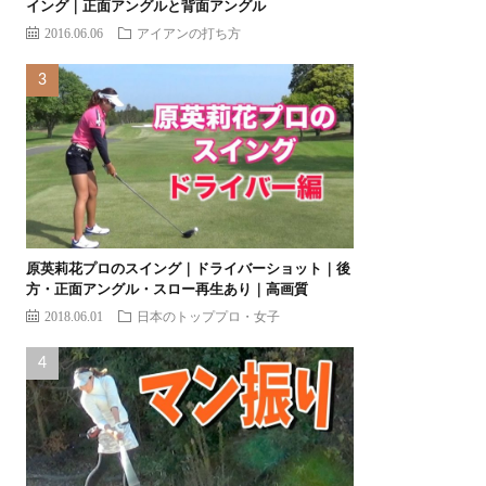
イング｜正面アングルと背面アングル
2016.06.06
アイアンの打ち方
原英莉花プロのスイング｜ドライバーショット｜後
方・正面アングル・スロー再生あり｜高画質
2018.06.01
日本のトッププロ・女子