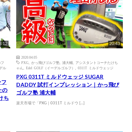
3:12
20:43
2020.04.05
のフ
PXG
,
かっ飛びゴルフ塾
,
浦大輔
,
アシスタントコーチたけち
ーデル
ゃん
,
Edel GOLF（イーデルゴルフ）
,
0311T ミルドウェッジ
PXG 0311T ミルドウェッジ SUGAR
ーフ
DADDY 試打インプレッション｜かっ飛び
たの
ゴルフ塾 浦大輔
けち
楽天市場で「PXG｜0311T ミルドウ […]