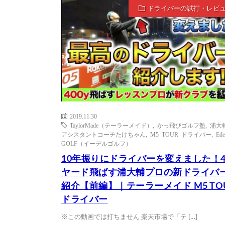
ドライバーの試打・レビ
1
2019.11.30
TaylorMade（テーラーメイド）
,
かっ飛びゴルフ塾
,
浦大
アシスタントコーチたけちゃん
,
M5 TOUR ドライバー
,
Ede
GOLF（イーデルゴルフ）
10年振りにドライバーを変えました！4
ヤード飛ばす浦大輔プロの新ドライバ
紹介【前編】｜テーラーメイド M5 TO
ドライバー
※この動画では打ちません 楽天市場で「テ […]