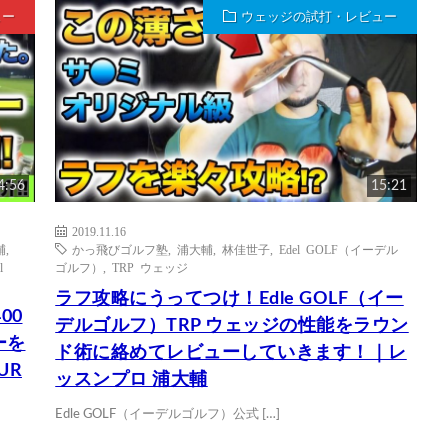
ュー
ウェッジの試打・レビュー
4:56
15:21
2019.11.16
輔
,
かっ飛びゴルフ塾
,
浦大輔
,
林佳世子
,
Edel GOLF（イーデル
l
ゴルフ）
,
TRP ウェッジ
ラフ攻略にうってつけ！Edle GOLF（イー
00
デルゴルフ）TRP ウェッジの性能をラウン
ーを
ド術に絡めてレビューしていきます！｜レ
UR
ッスンプロ 浦大輔
Edle GOLF（イーデルゴルフ）公式 […]