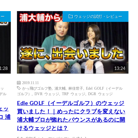
ュー
ウェッジの試打・レビュー
1:28
13:24
2019.11.11
ェッ
かっ飛びゴルフ塾
,
浦大輔
,
林佳世子
,
Edel GOLF（イーデル
ーデル
ゴルフ）
,
DVR ウェッジ
,
TRP ウェッジ
,
DGR ウェッジ
Edle GOLF（イーデルゴルフ）のウェッジ
ウェッ
買いました！｜めったにクラブを変えない
ロ 浦
浦大輔プロが惚れたバウンスがあるのに開
けるウェッジとは？