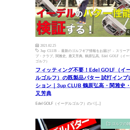
4
2021.02.25
3up CLUB - 最新のゴルフギア情報をお届け! - スリー
プ・クラブ
,
関雅史
,
鹿又芳典
,
鶴原弘高
,
Edel GOLF（イ
ゴルフ）
フィッティング不要！Edel GOLF（イ
ルゴルフ）の既製品パター 試打インプ
ション｜3up CLUB 鶴原弘高・関雅史
又芳典
Edel GOLF（イーデルゴルフ）のパ […]
ゴルフの