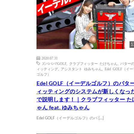
1
2020.07.31
ズバババ!GOLF
,
クラブフィッター たけちゃん
,
パター
ィッティング
,
アシスタント ゆみちゃん
,
Edel GOLF（イ
ゴルフ）
Edel GOLF（イーデルゴルフ）のパタ
ィッティングのシステムが新しくなっ
で説明します！｜クラブフィッター た
ゃん feat. ゆみちゃん
Edel GOLF（イーデルゴルフ）のパ […]