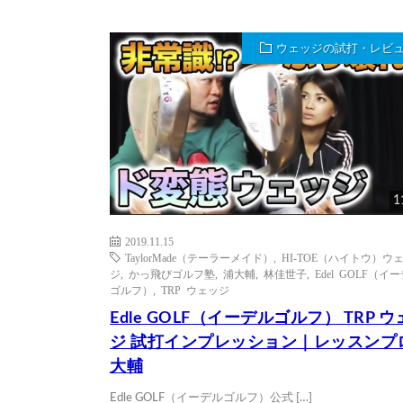
ウェッジの試打・レビ
1
2019.11.15
TaylorMade（テーラーメイド）
,
HI-TOE（ハイトウ）ウ
ジ
,
かっ飛びゴルフ塾
,
浦大輔
,
林佳世子
,
Edel GOLF（イ
ゴルフ）
,
TRP ウェッジ
Edle GOLF（イーデルゴルフ） TRP 
ジ 試打インプレッション｜レッスンプ
大輔
Edle GOLF（イーデルゴルフ）公式 […]