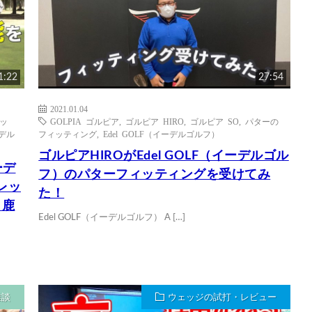
1:22
27:54
2021.01.04
アッ
GOLPIA ゴルピア
,
ゴルピア HIRO
,
ゴルピア SO
,
パターの
ーデル
フィッティング
,
Edel GOLF（イーデルゴルフ）
ゴルピアHIROがEdel GOLF（イーデルゴル
ーデ
フ）のパターフィッティングを受けてみ
レッ
た！
・鹿
Edel GOLF（イーデルゴルフ） A […]
雑談
ウェッジの試打・レビュー