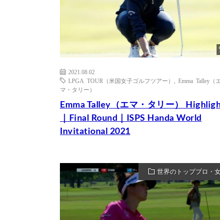
2021.08.02
LPGA TOUR（米国女子ゴルフツアー）
,
Emma Talley（
マ・タリー）
Emma Talley（エマ・タリー） Highligh
｜Final Round｜ISPS Handa World
Invitational 2021
世界のトッププロ・