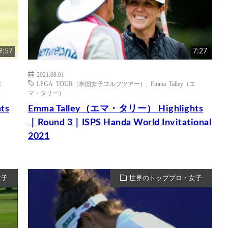
9:57
7:27
2021.08.01
エ
LPGA TOUR（米国女子ゴルフツアー）
,
Emma Talley（エ
マ・タリー）
ts
Emma Talley（エマ・タリー） Highlights
｜Round 3｜ISPS Handa World Invitational
2021
女子
世界のトッププロ・女子