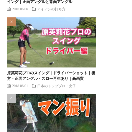
イング｜正面アングルと背面アングル
2016.06.06
アイアンの打ち方
原英莉花プロのスイング｜ドライバーショット｜後
方・正面アングル・スロー再生あり｜高画質
2018.06.01
日本のトッププロ・女子