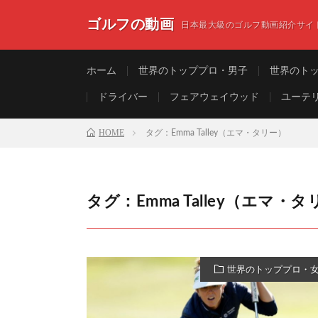
ゴルフの動画
日本最大級のゴルフ動画紹介サイ
ホーム
世界のトッププロ・男子
世界のト
ドライバー
フェアウェイウッド
ユーテ
HOME
タグ：Emma Talley（エマ・タリー）
タグ：Emma Talley（エマ・
世界のトッププロ・