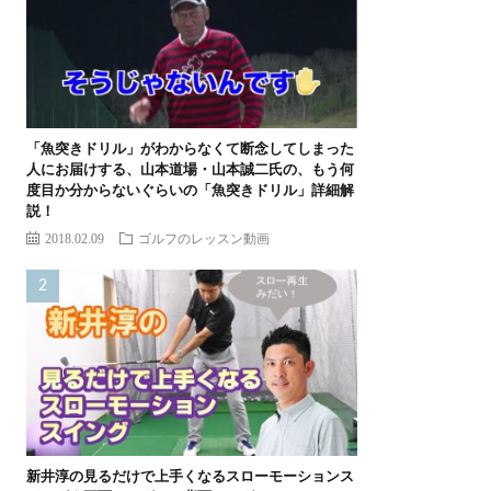
「魚突きドリル」がわからなくて断念してしまった
人にお届けする、山本道場・山本誠二氏の、もう何
度目か分からないぐらいの「魚突きドリル」詳細解
説！
2018.02.09
ゴルフのレッスン動画
新井淳の見るだけで上手くなるスローモーションス