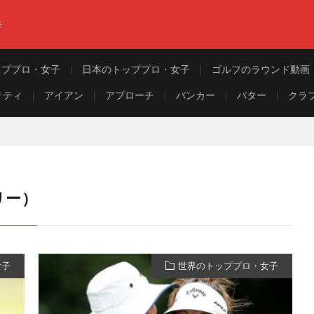
ト
ッププロ・女子
日本のトッププロ・女子
ゴルフのラウンド動画
リティ
アイアン
アプローチ
バンカー
パター
クラ
タリー）
女子
世界のトッププロ・女子