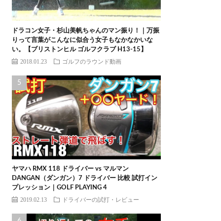
ドラコン女子・杉山美帆ちゃんのマン振り！｜万振
りって言葉がこんなに似合う女子もなかなかいな
い。【ブリストンヒル ゴルフクラブ H13-15】
2018.01.23
ゴルフのラウンド動画
ヤマハ RMX 118 ドライバー vs マルマン
DANGAN（ダンガン）7 ドライバー 比較 試打イン
プレッション｜GOLF PLAYING 4
2019.02.13
ドライバーの試打・レビュー