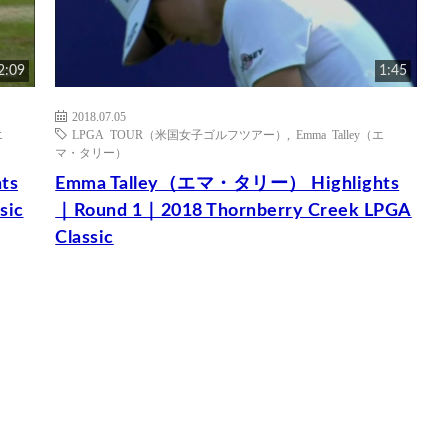
2:09
1:45
2018.07.05
エ
LPGA TOUR（米国女子ゴルフツアー）
,
Emma Talley（エ
マ・タリー）
ts
Emma Talley（エマ・タリー） Highlights
sic
｜Round 1｜2018 Thornberry Creek LPGA
Classic