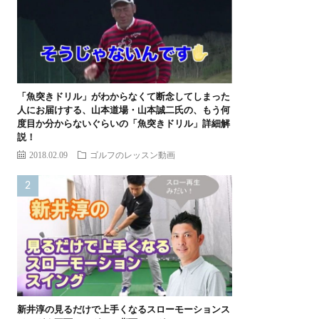
「魚突きドリル」がわからなくて断念してしまった
人にお届けする、山本道場・山本誠二氏の、もう何
度目か分からないぐらいの「魚突きドリル」詳細解
説！
2018.02.09
ゴルフのレッスン動画
新井淳の見るだけで上手くなるスローモーションス