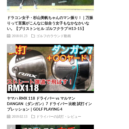
ドラコン女子・杉山美帆ちゃんのマン振り！｜万振
りって言葉がこんなに似合う女子もなかなかいな
い。【ブリストンヒル ゴルフクラブ H13-15】
2018.01.23
ゴルフのラウンド動画
ヤマハ RMX 118 ドライバー vs マルマン
DANGAN（ダンガン）7 ドライバー 比較 試打イン
プレッション｜GOLF PLAYING 4
2019.02.13
ドライバーの試打・レビュー