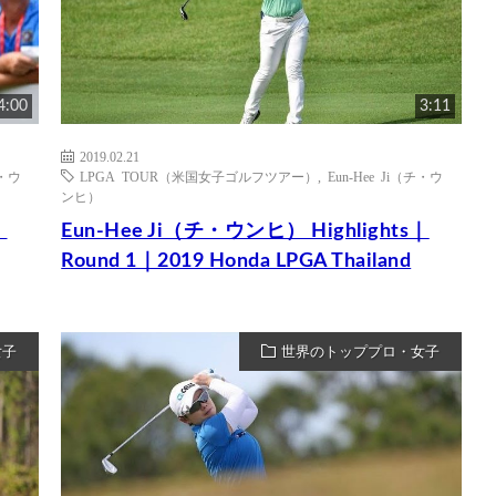
4:00
3:11
2019.02.21
チ・ウ
LPGA TOUR（米国女子ゴルフツアー）
,
Eun-Hee Ji（チ・ウ
ンヒ）
｜
Eun-Hee Ji（チ・ウンヒ） Highlights｜
Round 1｜2019 Honda LPGA Thailand
女子
世界のトッププロ・女子