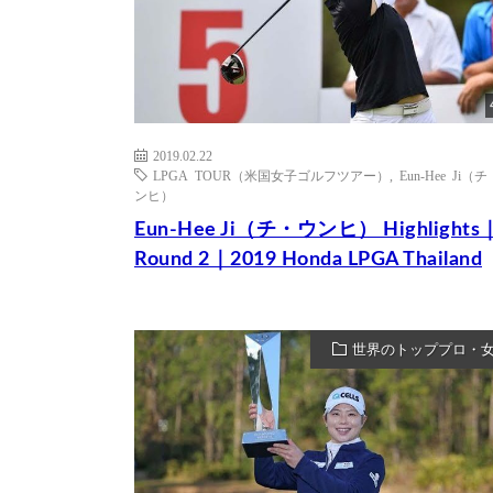
2019.02.22
LPGA TOUR（米国女子ゴルフツアー）
,
Eun-Hee Ji（
ンヒ）
Eun-Hee Ji（チ・ウンヒ） Highlights
Round 2｜2019 Honda LPGA Thailand
世界のトッププロ・