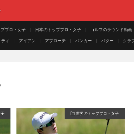
ト
ッププロ・女子
日本のトッププロ・女子
ゴルフのラウンド動画
リティ
アイアン
アプローチ
バンカー
パター
クラ
）
女子
世界のトッププロ・女子