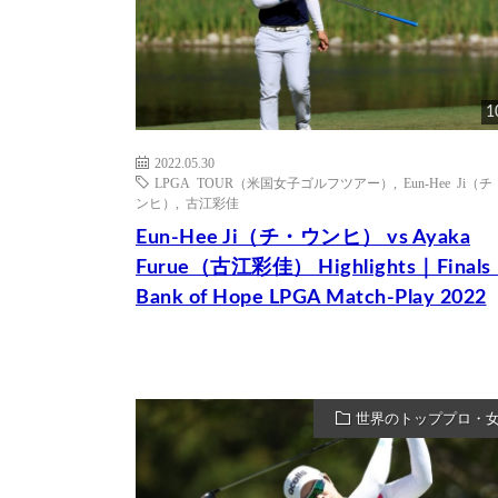
1
2022.05.30
LPGA TOUR（米国女子ゴルフツアー）
,
Eun-Hee Ji（
ンヒ）
,
古江彩佳
Eun-Hee Ji（チ・ウンヒ） vs Ayaka
Furue（古江彩佳） Highlights｜Final
Bank of Hope LPGA Match-Play 2022
世界のトッププロ・