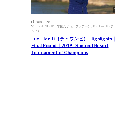
2019.01.20
LPGA TOUR（米国女子ゴルフツアー）
,
Eun-Hee Ji（
ンヒ）
Eun-Hee Ji（チ・ウンヒ） Highlights
Final Round｜2019 Diamond Resort
Tournament of Champions