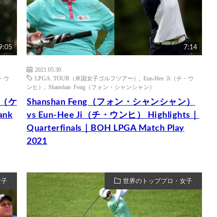
9:05
7:14
2021.05.30
チ・ウ
LPGA TOUR（米国女子ゴルフツアー）
,
Eun-Hee Ji（チ・ウ
ンヒ）
,
Shanshan Feng（フォン・シャンシャン）
an（ケ
Shanshan Feng（フォン・シャンシャン）
ank
vs Eun-Hee Ji（チ・ウンヒ） Highlights｜
Quarterfinals｜BOH LPGA Match Play
2021
女子
世界のトッププロ・女子