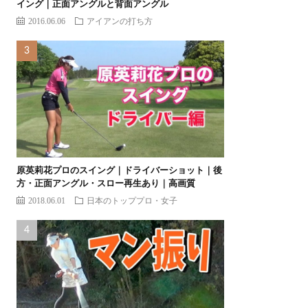
イング｜正面アングルと背面アングル
2016.06.06
アイアンの打ち方
原英莉花プロのスイング｜ドライバーショット｜後
方・正面アングル・スロー再生あり｜高画質
2018.06.01
日本のトッププロ・女子