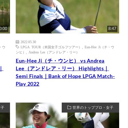
0:00
8:47
2022.05.30
チ・ウ
LPGA TOUR（米国女子ゴルフツアー）
,
Eun-Hee Ji（チ・ウ
ンヒ）
,
Andrea Lee（アンドレア・リー）
Eun-Hee Ji（チ・ウンヒ） vs Andrea
s｜
Lee（アンドレア・リー） Highlights｜
Semi Finals｜Bank of Hope LPGA Match-
Play 2022
女子
世界のトッププロ・女子