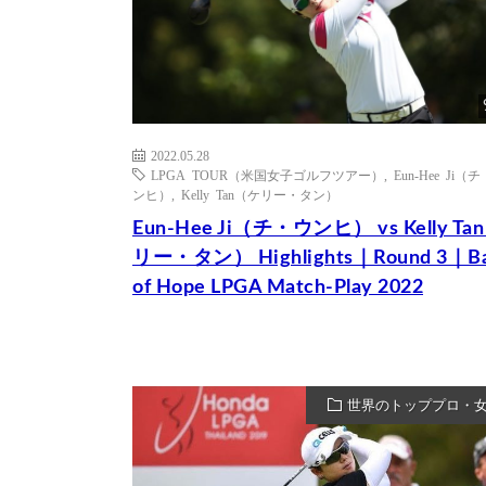
2022.05.28
LPGA TOUR（米国女子ゴルフツアー）
,
Eun-Hee Ji（
ンヒ）
,
Kelly Tan（ケリー・タン）
Eun-Hee Ji（チ・ウンヒ） vs Kelly T
リー・タン） Highlights｜Round 3｜B
of Hope LPGA Match-Play 2022
世界のトッププロ・