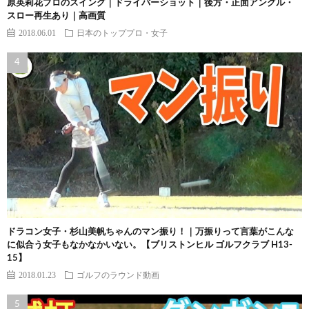
原英莉花プロのスイング｜ドライバーショット｜後方・正面アングル・
スロー再生あり｜高画質
2018.06.01
日本のトッププロ・女子
ドラコン女子・杉山美帆ちゃんのマン振り！｜万振りって言葉がこんな
に似合う女子もなかなかいない。【ブリストンヒル ゴルフクラブ H13-
15】
2018.01.23
ゴルフのラウンド動画