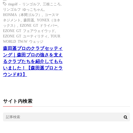
ringolf - リンゴルフ
,
三枝こころ
,
リンゴルフ ゆっこちゃん
,
HONMA（本間ゴルフ）
,
コースマ
ネジメント
,
森田遥
,
YONEX（ヨネ
ックス）
,
EZONE GT ドライバー
,
EZONE GT フェアウェイウッド
,
EZONE GT ユーティリティ
,
TOUR
WORLD TW-W ウェッジ
森田遥プロのクラブセッティ
ング｜森田プロの強さを支え
るクラブたちを紹介してもら
いました！【森田遥プロとラ
ウンド#3】
サイト内検索