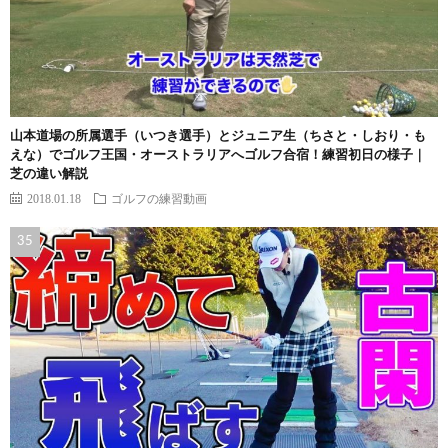
山本道場の所属選手（いつき選手）とジュニア生（ちさと・しおり・も
えな）でゴルフ王国・オーストラリアへゴルフ合宿！練習初日の様子｜
芝の違い解説
2018.01.18
ゴルフの練習動画