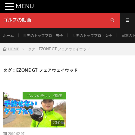
MENU
ゴルフの動画
ホーム
世界のトッププロ・男子
世界のトッププロ・女子
日本の
HOME
タグ：EZONE GT フェアウェイウッド
タグ：EZONE GT フェアウェイウッド
ゴルフのラウンド動画
23:04
2019.02.07