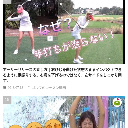
アーリーリリースの直し方｜右ひじを曲げた状態のままインパクトでき
るように素振りする。右肩を下げるのではなく、左サイドをしっかり回
す。
2018.07.18
ゴルフのレッスン動画