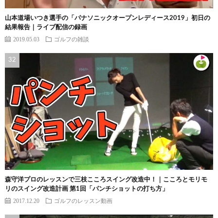
山本道場いつき選手の「パナソニックオープンレディース2019」初日の
結果報告｜ライブ配信の録画
2019.05.03
ゴルフの雑談
森守洋プロのレッスンで三枝こころスイング改造中！｜こころとモリモ
リのスイング改造計画 第1回「パンチショットの打ち方」
2017.12.20
ゴルフのレッスン動画