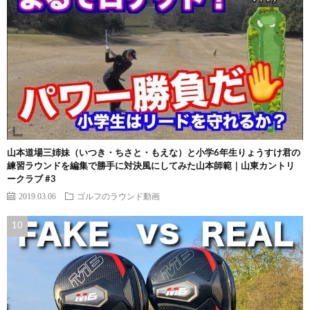
山本道場三姉妹（いつき・ちさと・もえな）と小学6年生りょうすけ君の
練習ラウンドを編集で勝手に対決風にしてみた山本師範｜山東カントリ
ークラブ #3
2019.03.06
ゴルフのラウンド動画