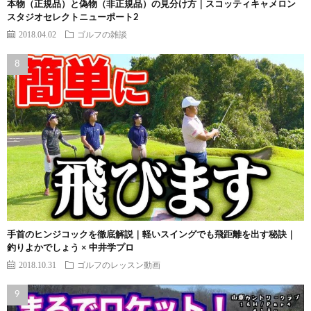
本物（正規品）と偽物（非正規品）の見分け方｜スコッティキャメロン
スタジオセレクトニューポート2
2018.04.02
ゴルフの雑談
手首のヒンジコックを徹底解説｜軽いスイングでも飛距離を出す秘訣｜
釣りよかでしょう × 中井学プロ
2018.10.31
ゴルフのレッスン動画