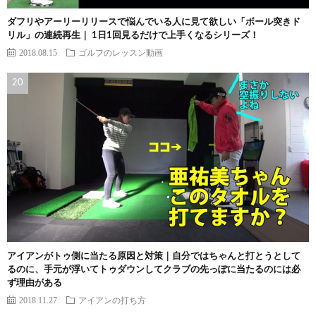
ダフリやアーリーリリースで悩んでいる人に見て欲しい「ボール突きド
リル」の連続再生｜ 1日1回見るだけで上手くなるシリーズ！
2018.08.15
ゴルフのレッスン動画
アイアンがトゥ側に当たる原因と対策｜自分ではちゃんと打とうとして
るのに、手元が浮いてトゥダウンしてクラブの先っぽに当たるのには必
ず理由がある
2018.11.27
アイアンの打ち方