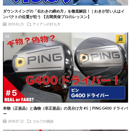
ダウンスイングの「右わきの締め方」を徹底解説！｜わきが甘い人はイ
ンパクトの位置が狂う 【古閑美保プロのレッスン】
2019.01.25
アイアンの打ち方
本物（正規品）と偽物（非正規品）の見分け方 #5｜PING G400 ドライバ
ー
2018.07.22
ゴルフの雑談