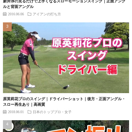
新井淳の見るだけで上手くなるスローモーションスイング｜正面アング
ルと背面アングル
2016.06.06
アイアンの打ち方
原英莉花プロのスイング｜ドライバーショット｜後方・正面アングル・
スロー再生あり｜高画質
2018.06.01
日本のトッププロ・女子