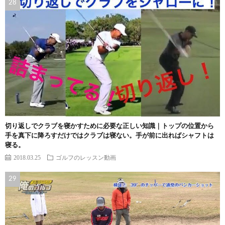
切り返しでクラブを寝かすために必要な正しい知識｜トップの位置から
手を真下に降ろすだけではクラブは寝ない。手が前に出ればシャフトは
寝る。
2018.03.25
ゴルフのレッスン動画