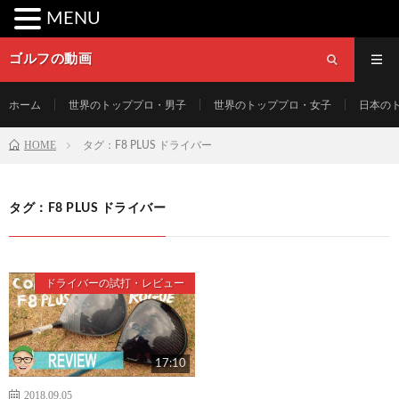
MENU
ゴルフの動画
ホーム
世界のトッププロ・男子
世界のトッププロ・女子
日本の
HOME
タグ：F8 PLUS ドライバー
タグ：F8 PLUS ドライバー
ドライバーの試打・レビュー
17:10
2018.09.05