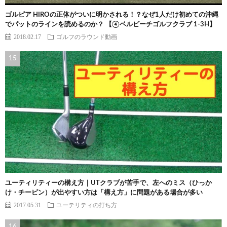
ゴルピア HIROの正体がついに明かされる！？なぜ1人だけ初めての沖縄
でパットのラインを読めるのか？ 【④ベルビーチゴルフクラブ 1-3H】
2018.02.17
ゴルフのラウンド動画
ユーティリティーの構え方｜UTクラブが苦手で、左へのミス（ひっか
け・チーピン）が出やすい方は「構え方」に問題がある場合が多い
2017.05.31
ユーテリティの打ち方