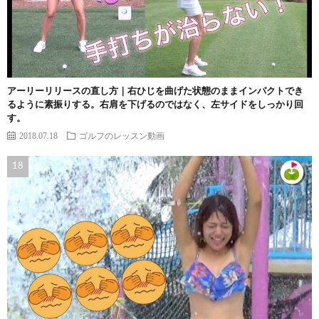
アーリーリリースの直し方｜右ひじを曲げた状態のままインパクトでき
るように素振りする。右肩を下げるのではなく、左サイドをしっかり回
す。
2018.07.18
ゴルフのレッスン動画