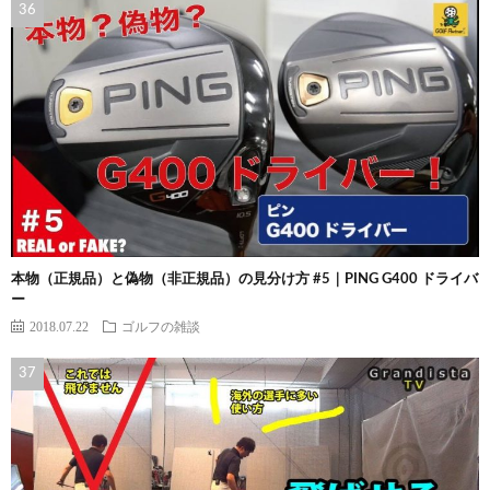
本物（正規品）と偽物（非正規品）の見分け方 #5｜PING G400 ドライバ
ー
2018.07.22
ゴルフの雑談