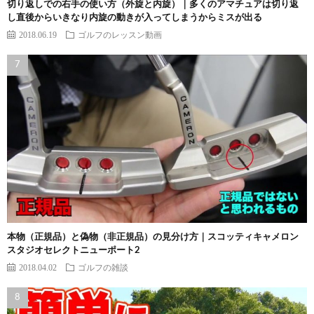
切り返しでの右手の使い方（外旋と内旋）｜多くのアマチュアは切り返
し直後からいきなり内旋の動きが入ってしまうからミスが出る
2018.06.19
ゴルフのレッスン動画
本物（正規品）と偽物（非正規品）の見分け方｜スコッティキャメロン
スタジオセレクトニューポート2
2018.04.02
ゴルフの雑談