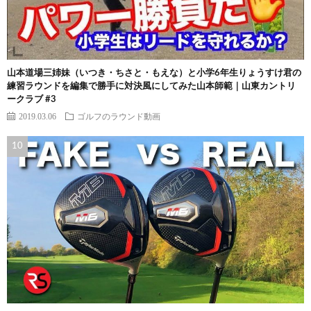
山本道場三姉妹（いつき・ちさと・もえな）と小学6年生りょうすけ君の
練習ラウンドを編集で勝手に対決風にしてみた山本師範｜山東カントリ
ークラブ #3
2019.03.06
ゴルフのラウンド動画