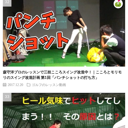
森守洋プロのレッスンで三枝こころスイング改造中！｜こころとモリモ
リのスイング改造計画 第1回「パンチショットの打ち方」
2017.12.20
ゴルフのレッスン動画