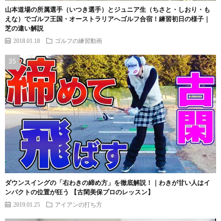
山本道場の所属選手（いつき選手）とジュニア生（ちさと・しおり・も
えな）でゴルフ王国・オーストラリアへゴルフ合宿！練習初日の様子｜
芝の違い解説
2018.01.18
ゴルフの練習動画
ダウンスイングの「右わきの締め方」を徹底解説！｜わきが甘い人はイ
ンパクトの位置が狂う 【古閑美保プロのレッスン】
2019.01.25
アイアンの打ち方