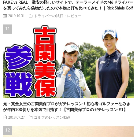
FAKE vs REAL｜激安の怪しいサイトで、テーラーメイドのM6ドライバー
を買ってみたら偽物だったので本物と打ち比べてみた！｜Rick Shiels Golf
2019.10.31
ドライバーの試打・レビュー
元・賞金女王の古閑美保プロがガチレッスン！初心者ゴルファーなみき
が年内100切りを本気で目指す！【古閑美保プロのガチレッスン #1】
2018.07.27
ゴルフのレッスン動画