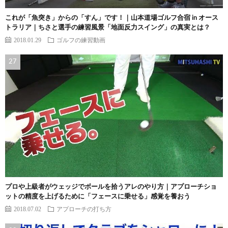
これが「魚突き」からの「すん」です！｜山本道場ゴルフ合宿 in オース
トラリア｜ちさと選手の練習風景「地面反力スイング」の真実とは？
2018.01.29
ゴルフの練習動画
プロや上級者がウェッジでボールを拾うアレのやり方｜アプローチショ
ットの精度を上げるために「フェースに乗せる」感覚を養おう
2018.07.02
アプローチの打ち方