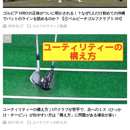
ゴルピア HIROの正体がついに明かされる！？なぜ1人だけ初めての沖縄
でパットのラインを読めるのか？ 【④ベルビーチゴルフクラブ 1-3H】
2018.02.17
ゴルフのラウンド動画
ユーティリティーの構え方｜UTクラブが苦手で、左へのミス（ひっか
け・チーピン）が出やすい方は「構え方」に問題がある場合が多い
2017.05.31
ユーテリティの打ち方