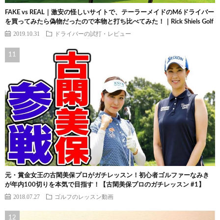
FAKE vs REAL｜激安の怪しいサイトで、テーラーメイドのM6ドライバー
を買ってみたら偽物だったので本物と打ち比べてみた！｜Rick Shiels Golf
2019.10.31
ドライバーの試打・レビュー
元・賞金女王の古閑美保プロがガチレッスン！初心者ゴルファーなみき
が年内100切りを本気で目指す！【古閑美保プロのガチレッスン #1】
2018.07.27
ゴルフのレッスン動画