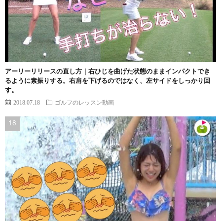
アーリーリリースの直し方｜右ひじを曲げた状態のままインパクトでき
るように素振りする。右肩を下げるのではなく、左サイドをしっかり回
す。
2018.07.18
ゴルフのレッスン動画