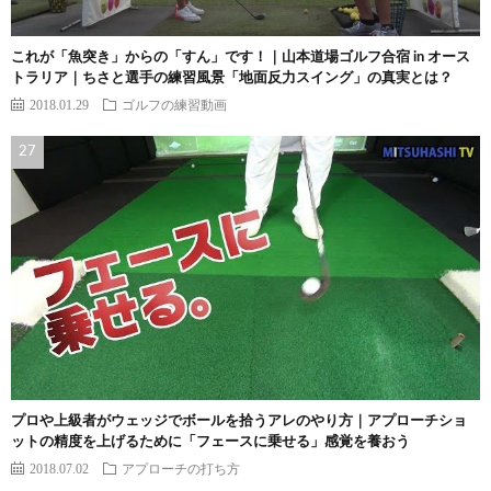
これが「魚突き」からの「すん」です！｜山本道場ゴルフ合宿 in オース
トラリア｜ちさと選手の練習風景「地面反力スイング」の真実とは？
2018.01.29
ゴルフの練習動画
プロや上級者がウェッジでボールを拾うアレのやり方｜アプローチショ
ットの精度を上げるために「フェースに乗せる」感覚を養おう
2018.07.02
アプローチの打ち方