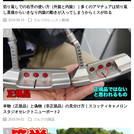
切り返しでの右手の使い方（外旋と内旋）｜多くのアマチュアは切り返
し直後からいきなり内旋の動きが入ってしまうからミスが出る
2018.06.19
ゴルフのレッスン動画
本物（正規品）と偽物（非正規品）の見分け方｜スコッティキャメロン
スタジオセレクトニューポート2
2018.04.02
ゴルフの雑談