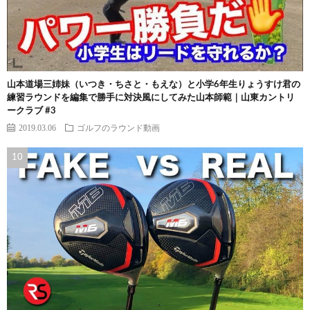
山本道場三姉妹（いつき・ちさと・もえな）と小学6年生りょうすけ君の
練習ラウンドを編集で勝手に対決風にしてみた山本師範｜山東カントリ
ークラブ #3
2019.03.06
ゴルフのラウンド動画