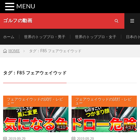
MENU
ゴルフの動画
ホーム
世界のトッププロ・男子
世界のトッププロ・女子
日本の
HOME
タグ：F85 フェアウェイウッド
タグ：F85 フェアウェイウッド
フェアウェイウッドの試打・レビ
フェアウェイウッドの試打・レビ
ュー
ュー
4:10
4:17
2019.09.29
2019.09.29