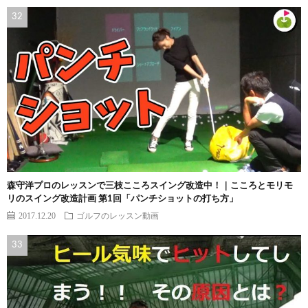
森守洋プロのレッスンで三枝こころスイング改造中！｜こころとモリモ
リのスイング改造計画 第1回「パンチショットの打ち方」
2017.12.20
ゴルフのレッスン動画