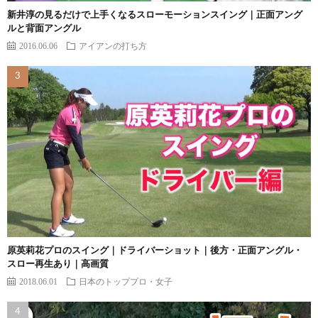
新井淳の見るだけで上手くなるスローモーションスイング｜正面アング
ルと背面アングル
2016.06.06
アイアンの打ち方
原英莉花プロのスイング｜ドライバーショット｜後方・正面アングル・
スロー再生あり｜高画質
2018.06.01
日本のトッププロ・女子