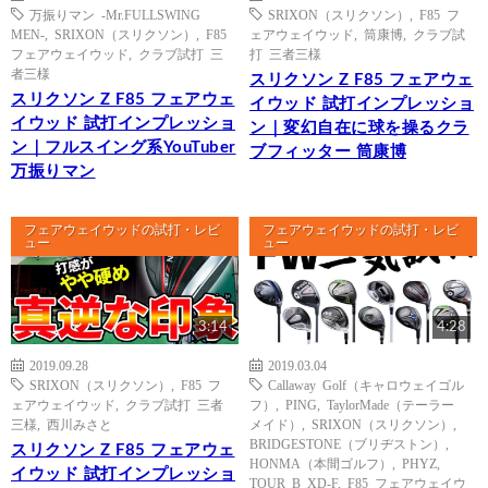
万振りマン -Mr.FULLSWING
SRIXON（スリクソン）
,
F85 フ
MEN-
,
SRIXON（スリクソン）
,
F85
ェアウェイウッド
,
筒康博
,
クラブ試
フェアウェイウッド
,
クラブ試打 三
打 三者三様
者三様
スリクソン Z F85 フェアウェ
スリクソン Z F85 フェアウェ
イウッド 試打インプレッショ
イウッド 試打インプレッショ
ン｜変幻自在に球を操るクラ
ン｜フルスイング系YouTuber
ブフィッター 筒康博
万振りマン
フェアウェイウッドの試打・レビ
フェアウェイウッドの試打・レビ
ュー
ュー
3:14
4:28
2019.09.28
2019.03.04
SRIXON（スリクソン）
,
F85 フ
Callaway Golf（キャロウェイゴル
ェアウェイウッド
,
クラブ試打 三者
フ）
,
PING
,
TaylorMade（テーラー
三様
,
西川みさと
メイド）
,
SRIXON（スリクソン）
,
BRIDGESTONE（ブリヂストン）
,
スリクソン Z F85 フェアウェ
HONMA（本間ゴルフ）
,
PHYZ
,
イウッド 試打インプレッショ
TOUR B XD-F
,
F85 フェアウェイウ