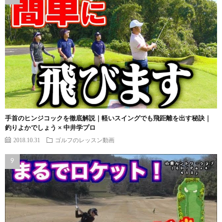
手首のヒンジコックを徹底解説｜軽いスイングでも飛距離を出す秘訣｜
釣りよかでしょう × 中井学プロ
2018.10.31
ゴルフのレッスン動画