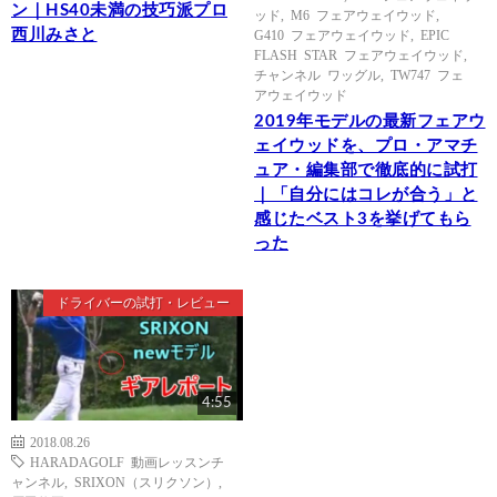
ン｜HS40未満の技巧派プロ
ッド
,
M6 フェアウェイウッド
,
西川みさと
G410 フェアウェイウッド
,
EPIC
FLASH STAR フェアウェイウッド
,
チャンネル ワッグル
,
TW747 フェ
アウェイウッド
2019年モデルの最新フェアウ
ェイウッドを、プロ・アマチ
ュア・編集部で徹底的に試打
｜「自分にはコレが合う」と
感じたベスト3を挙げてもら
った
ドライバーの試打・レビュー
4:55
2018.08.26
HARADAGOLF 動画レッスンチ
ャンネル
,
SRIXON（スリクソン）
,