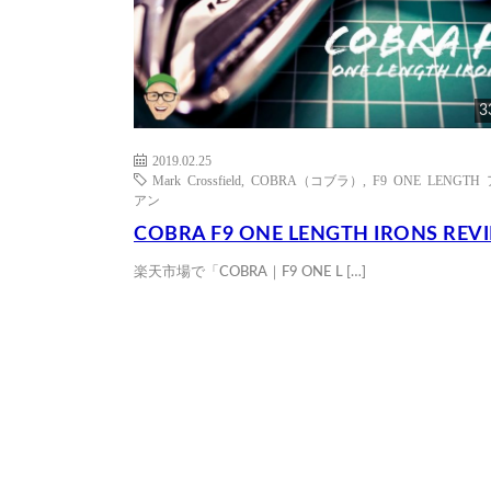
3
2019.02.25
Mark Crossfield
,
COBRA（コブラ）
,
F9 ONE LENGTH
アン
COBRA F9 ONE LENGTH IRONS REV
楽天市場で「COBRA｜F9 ONE L […]