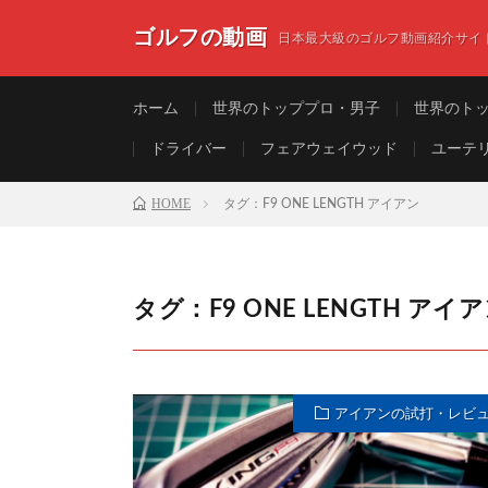
ゴルフの動画
日本最大級のゴルフ動画紹介サイ
ホーム
世界のトッププロ・男子
世界のト
ドライバー
フェアウェイウッド
ユーテ
HOME
タグ：F9 ONE LENGTH アイアン
タグ：F9 ONE LENGTH アイ
アイアンの試打・レビ