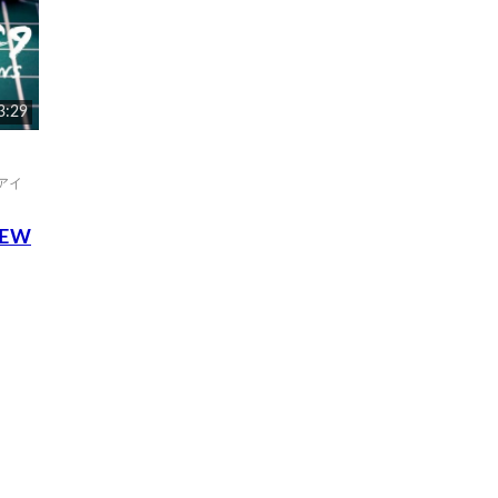
3:29
 アイ
IEW