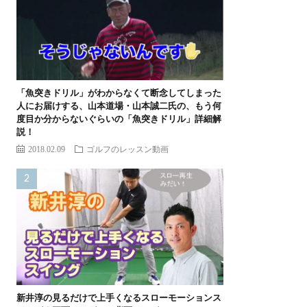
「魚突きドリル」がわからなくて断念してしまった
人にお届けする、山本道場・山本誠二氏の、もう何
度目か分からないぐらいの「魚突きドリル」詳細解
説！
2018.02.09
ゴルフのレッスン動画
新井淳の見るだけで上手くなるスローモーションス