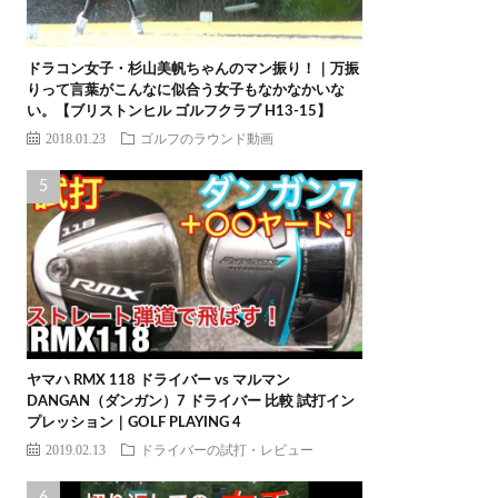
ドラコン女子・杉山美帆ちゃんのマン振り！｜万振
りって言葉がこんなに似合う女子もなかなかいな
い。【ブリストンヒル ゴルフクラブ H13-15】
2018.01.23
ゴルフのラウンド動画
ヤマハ RMX 118 ドライバー vs マルマン
DANGAN（ダンガン）7 ドライバー 比較 試打イン
プレッション｜GOLF PLAYING 4
2019.02.13
ドライバーの試打・レビュー