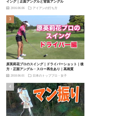
イング｜正面アングルと背面アングル
2016.06.06
アイアンの打ち方
原英莉花プロのスイング｜ドライバーショット｜後
方・正面アングル・スロー再生あり｜高画質
2018.06.01
日本のトッププロ・女子