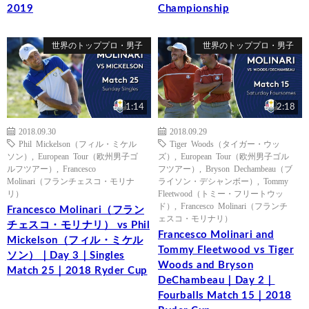
2019
Championship
世界のトッププロ・男子
世界のトッププロ・男子
1:14
2:18
2018.09.30
2018.09.29
Phil Mickelson（フィル・ミケル
Tiger Woods（タイガー・ウッ
ソン）
,
European Tour（欧州男子ゴ
ズ）
,
European Tour（欧州男子ゴル
ルフツアー）
,
Francesco
フツアー）
,
Bryson Dechambeau（ブ
Molinari（フランチェスコ・モリナ
ライソン・デシャンボー）
,
Tommy
リ）
Fleetwood（トミー・フリートウッ
ド）
,
Francesco Molinari（フランチ
Francesco Molinari（フラン
ェスコ・モリナリ）
チェスコ・モリナリ） vs Phil
Francesco Molinari and
Mickelson（フィル・ミケル
Tommy Fleetwood vs Tiger
ソン）｜Day 3｜Singles
Woods and Bryson
Match 25｜2018 Ryder Cup
DeChambeau｜Day 2｜
Fourballs Match 15｜2018