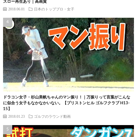
スロー再生あり｜高画質
2018.06.01
日本のトッププロ・女子
ドラコン女子・杉山美帆ちゃんのマン振り！｜万振りって言葉がこんな
に似合う女子もなかなかいない。【ブリストンヒル ゴルフクラブ H13-
15】
2018.01.23
ゴルフのラウンド動画