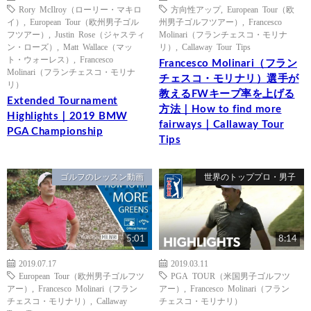
Rory McIlroy（ローリー・マキロ
方向性アップ
,
European Tour（欧
イ）
,
European Tour（欧州男子ゴル
州男子ゴルフツアー）
,
Francesco
フツアー）
,
Justin Rose（ジャスティ
Molinari（フランチェスコ・モリナ
ン・ローズ）
,
Matt Wallace（マッ
リ）
,
Callaway Tour Tips
ト・ウォーレス）
,
Francesco
Francesco Molinari（フラン
Molinari（フランチェスコ・モリナ
チェスコ・モリナリ）選手が
リ）
教えるFWキープ率を上げる
Extended Tournament
方法｜How to find more
Highlights｜2019 BMW
fairways｜Callaway Tour
PGA Championship
Tips
ゴルフのレッスン動画
世界のトッププロ・男子
5:01
8:14
2019.07.17
2019.03.11
European Tour（欧州男子ゴルフツ
PGA TOUR（米国男子ゴルフツ
アー）
,
Francesco Molinari（フラン
アー）
,
Francesco Molinari（フラン
チェスコ・モリナリ）
,
Callaway
チェスコ・モリナリ）