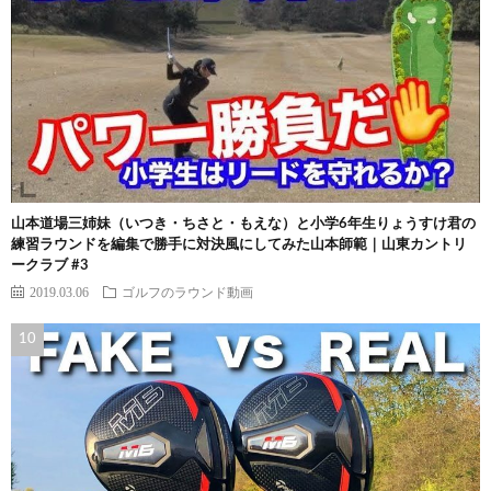
山本道場三姉妹（いつき・ちさと・もえな）と小学6年生りょうすけ君の
練習ラウンドを編集で勝手に対決風にしてみた山本師範｜山東カントリ
ークラブ #3
2019.03.06
ゴルフのラウンド動画