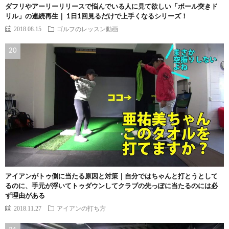
ダフリやアーリーリリースで悩んでいる人に見て欲しい「ボール突きド
リル」の連続再生｜ 1日1回見るだけで上手くなるシリーズ！
2018.08.15
ゴルフのレッスン動画
アイアンがトゥ側に当たる原因と対策｜自分ではちゃんと打とうとして
るのに、手元が浮いてトゥダウンしてクラブの先っぽに当たるのには必
ず理由がある
2018.11.27
アイアンの打ち方