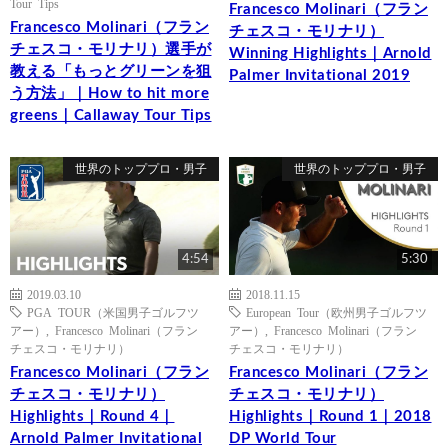
Tour Tips
Francesco Molinari（フラン
Francesco Molinari（フラン
チェスコ・モリナリ）
チェスコ・モリナリ）選手が
Winning Highlights｜Arnold
教える「もっとグリーンを狙
Palmer Invitational 2019
う方法」｜How to hit more
greens｜Callaway Tour Tips
世界のトッププロ・男子
世界のトッププロ・男子
4:54
5:30
2019.03.10
2018.11.15
PGA TOUR（米国男子ゴルフツ
European Tour（欧州男子ゴルフツ
アー）
,
Francesco Molinari（フラン
アー）
,
Francesco Molinari（フラン
チェスコ・モリナリ）
チェスコ・モリナリ）
Francesco Molinari（フラン
Francesco Molinari（フラン
チェスコ・モリナリ）
チェスコ・モリナリ）
Highlights｜Round 4｜
Highlights｜Round 1｜2018
Arnold Palmer Invitational
DP World Tour