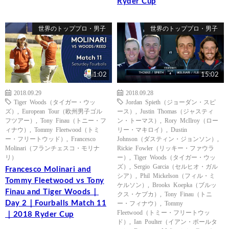
Ryder Cup
世界のトッププロ・男子
世界のトッププロ・男子
1:02
15:02
2018.09.29
2018.09.28
Tiger Woods（タイガー・ウッ
Jordan Spieth（ジョーダン・スピ
ズ）
,
European Tour（欧州男子ゴル
ース）
,
Justin Thomas（ジャスティ
フツアー）
,
Tony Finau（トニー・フ
ン・トーマス）
,
Rory McIlroy（ロー
ィナウ）
,
Tommy Fleetwood（トミ
リー・マキロイ）
,
Dustin
ー・フリートウッド）
,
Francesco
Johnson（ダスティン・ジョンソン）
,
Molinari（フランチェスコ・モリナ
Rickie Fowler（リッキー・ファウラ
リ）
ー）
,
Tiger Woods（タイガー・ウッ
ズ）
,
Sergio Garcia（セルヒオ・ガル
Francesco Molinari and
シア）
,
Phil Mickelson（フィル・ミ
Tommy Fleetwood vs Tony
ケルソン）
,
Brooks Koepka（ブルッ
Finau and Tiger Woods｜
クス・ケプカ）
,
Tony Finau（トニ
Day 2｜Fourballs Match 11
ー・フィナウ）
,
Tommy
Fleetwood（トミー・フリートウッ
｜2018 Ryder Cup
ド）
,
Ian Poulter（イアン・ポールタ