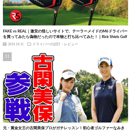
FAKE vs REAL｜激安の怪しいサイトで、テーラーメイドのM6ドライバー
を買ってみたら偽物だったので本物と打ち比べてみた！｜Rick Shiels Golf
2019.10.31
ドライバーの試打・レビュー
元・賞金女王の古閑美保プロがガチレッスン！初心者ゴルファーなみき