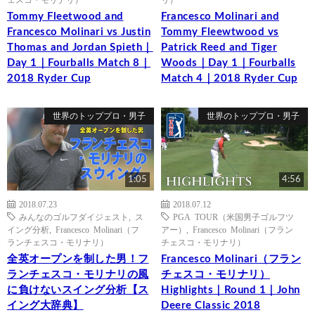
Tommy Fleetwood and
Francesco Molinari and
Francesco Molinari vs Justin
Tommy Fleewtwood vs
Thomas and Jordan Spieth｜
Patrick Reed and Tiger
Day 1｜Fourballs Match 8｜
Woods｜Day 1｜Fourballs
2018 Ryder Cup
Match 4｜2018 Ryder Cup
世界のトッププロ・男子
世界のトッププロ・男子
1:05
4:56
2018.07.23
2018.07.12
みんなのゴルフダイジェスト
,
ス
PGA TOUR（米国男子ゴルフツ
イング分析
,
Francesco Molinari（フ
アー）
,
Francesco Molinari（フラン
ランチェスコ・モリナリ）
チェスコ・モリナリ）
全英オープンを制した男！フ
Francesco Molinari（フラン
ランチェスコ・モリナリの風
チェスコ・モリナリ）
に負けないスイング分析【ス
Highlights｜Round 1｜John
イング大辞典】
Deere Classic 2018