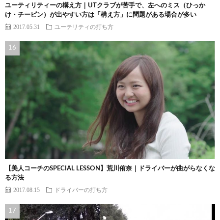
ユーティリティーの構え方｜UTクラブが苦手で、左へのミス（ひっか
け・チーピン）が出やすい方は「構え方」に問題がある場合が多い
2017.05.31
ユーテリティの打ち方
【美人コーチのSPECIAL LESSON】荒川侑奈｜ドライバーが曲がらなくな
る方法
2017.08.15
ドライバーの打ち方