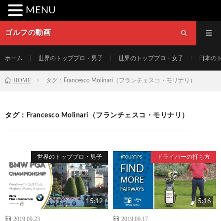
MENU
ゴルフの動画
ホーム
世界のトッププロ・男子
世界のトッププロ・女子
日本の
HOME
タグ：Francesco Molinari（フランチェスコ・モリナリ）
タグ：Francesco Molinari（フランチェスコ・モリナリ）
世界のトッププロ・男子
ドライバーの打ち方
15:12
5:16
2019.09.23
2019.09.17