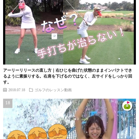
アーリーリリースの直し方｜右ひじを曲げた状態のままインパクトでき
るように素振りする。右肩を下げるのではなく、左サイドをしっかり回
す。
2018.07.18
ゴルフのレッスン動画