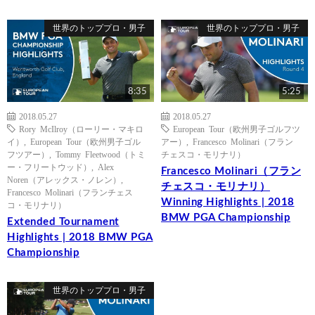
世界のトッププロ・男子
世界のトッププロ・男子
8:35
5:25
2018.05.27
2018.05.27
Rory McIlroy（ローリー・マキロ
European Tour（欧州男子ゴルフツ
イ）
,
European Tour（欧州男子ゴル
アー）
,
Francesco Molinari（フラン
フツアー）
,
Tommy Fleetwood（トミ
チェスコ・モリナリ）
ー・フリートウッド）
,
Alex
Francesco Molinari（フラン
Noren（アレックス・ノレン）
,
チェスコ・モリナリ）
Francesco Molinari（フランチェス
Winning Highlights | 2018
コ・モリナリ）
BMW PGA Championship
Extended Tournament
Highlights | 2018 BMW PGA
Championship
世界のトッププロ・男子