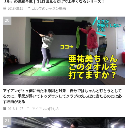
リル」の連続再生｜ 1日1回見るだけで上手くなるシリーズ！
2018.08.15
ゴルフのレッスン動画
アイアンがトゥ側に当たる原因と対策｜自分ではちゃんと打とうとして
るのに、手元が浮いてトゥダウンしてクラブの先っぽに当たるのには必
ず理由がある
2018.11.27
アイアンの打ち方