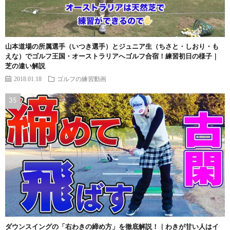
山本道場の所属選手（いつき選手）とジュニア生（ちさと・しおり・も
えな）でゴルフ王国・オーストラリアへゴルフ合宿！練習初日の様子｜
芝の違い解説
2018.01.18
ゴルフの練習動画
ダウンスイングの「右わきの締め方」を徹底解説！｜わきが甘い人はイ