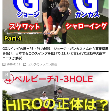
GGスイングの肝＝P5・P6の解説｜ジョージ・ガンカスさんから直接指導
を受け、日本でもこのスイングを拡げてほしいと言われて活動中の藤本
コーチが解説
2019.05.11
ゴルフのレッスン動画