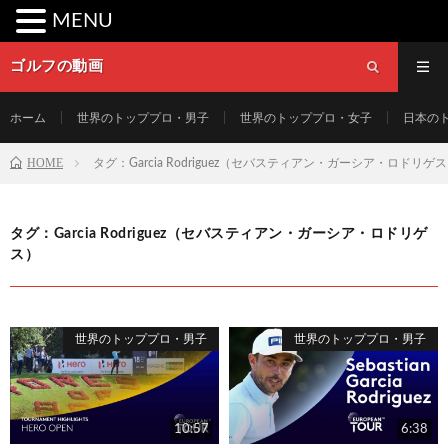
MENU
ゴルフの動画
ホーム
世界のトッププロ・男子
世界のトッププロ・女子
日本の
HOME
タグ：Garcia Rodriguez（セバスティアン・ガーシア・ロドリゲ
タグ：Garcia Rodriguez（セバスティアン・ガーシア・ロドリゲ
ス）
世界のトッププロ・男子
世界のトッププロ・男子
10:57
6:38