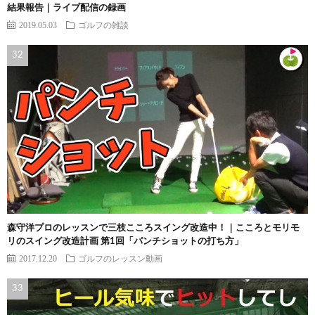
結果報告｜ライブ配信の録画
2019.05.03
ゴルフの雑談
森守洋プロのレッスンで三枝こころスイング改造中！｜こころとモリモ
リのスイング改造計画 第1回「パンチショットの打ち方」
2017.12.20
ゴルフのレッスン動画