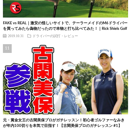
FAKE vs REAL｜激安の怪しいサイトで、テーラーメイドのM6ドライバー
を買ってみたら偽物だったので本物と打ち比べてみた！｜Rick Shiels Golf
2019.10.31
ドライバーの試打・レビュー
元・賞金女王の古閑美保プロがガチレッスン！初心者ゴルファーなみき
が年内100切りを本気で目指す！【古閑美保プロのガチレッスン #1】