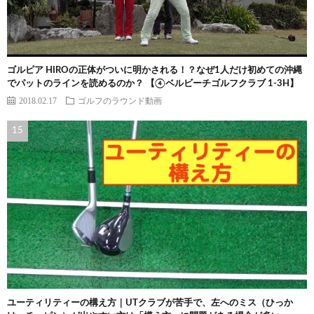
ゴルピア HIROの正体がついに明かされる！？なぜ1人だけ初めての沖縄
でパットのラインを読めるのか？ 【④ベルビーチゴルフクラブ 1-3H】
2018.02.17
ゴルフのラウンド動画
ユーティリティーの構え方｜UTクラブが苦手で、左へのミス（ひっか