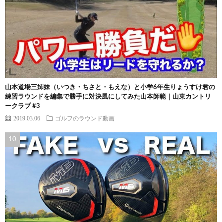
山本道場三姉妹（いつき・ちさと・もえな）と小学6年生りょうすけ君の
練習ラウンドを編集で勝手に対決風にしてみた山本師範｜山東カントリ
ークラブ #3
2019.03.06
ゴルフのラウンド動画