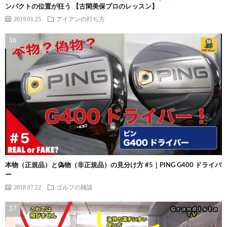
ンパクトの位置が狂う 【古閑美保プロのレッスン】
2019.01.25
アイアンの打ち方
本物（正規品）と偽物（非正規品）の見分け方 #5｜PING G400 ドライバ
ー
2018.07.22
ゴルフの雑談