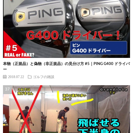
本物（正規品）と偽物（非正規品）の見分け方 #5｜PING G400 ドライバ
ー
2018.07.22
ゴルフの雑談