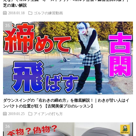
芝の違い解説
2018.01.18
ゴルフの練習動画
ダウンスイングの「右わきの締め方」を徹底解説！｜わきが甘い人はイ
ンパクトの位置が狂う 【古閑美保プロのレッスン】
2019.01.25
アイアンの打ち方