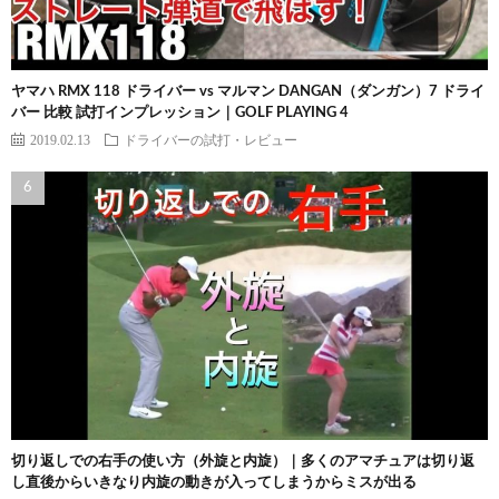
ヤマハ RMX 118 ドライバー vs マルマン DANGAN（ダンガン）7 ドライ
バー 比較 試打インプレッション｜GOLF PLAYING 4
2019.02.13
ドライバーの試打・レビュー
切り返しでの右手の使い方（外旋と内旋）｜多くのアマチュアは切り返
し直後からいきなり内旋の動きが入ってしまうからミスが出る