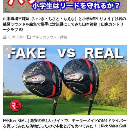
山本道場三姉妹（いつき・ちさと・もえな）と小学6年生りょうすけ君の
練習ラウンドを編集で勝手に対決風にしてみた山本師範｜山東カントリ
ークラブ #3
2019.03.06
ゴルフのラウンド動画
FAKE vs REAL｜激安の怪しいサイトで、テーラーメイドのM6ドライバー
を買ってみたら偽物だったので本物と打ち比べてみた！｜Rick Shiels Golf