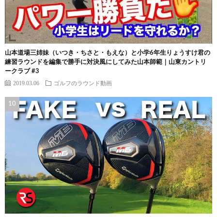
山本道場三姉妹（いつき・ちさと・もえな）と小学6年生りょうすけ君の
練習ラウンドを編集で勝手に対決風にしてみた山本師範｜山東カントリ
ークラブ #3
2019.03.06
ゴルフのラウンド動画