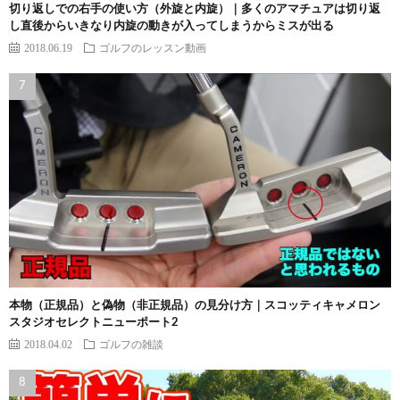
切り返しでの右手の使い方（外旋と内旋）｜多くのアマチュアは切り返
し直後からいきなり内旋の動きが入ってしまうからミスが出る
2018.06.19
ゴルフのレッスン動画
本物（正規品）と偽物（非正規品）の見分け方｜スコッティキャメロン
スタジオセレクトニューポート2
2018.04.02
ゴルフの雑談