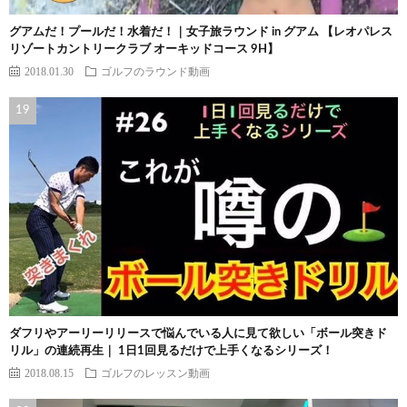
グアムだ！プールだ！水着だ！｜女子旅ラウンド in グアム 【レオパレス
リゾートカントリークラブ オーキッドコース 9H】
2018.01.30
ゴルフのラウンド動画
ダフリやアーリーリリースで悩んでいる人に見て欲しい「ボール突きド
リル」の連続再生｜ 1日1回見るだけで上手くなるシリーズ！
2018.08.15
ゴルフのレッスン動画