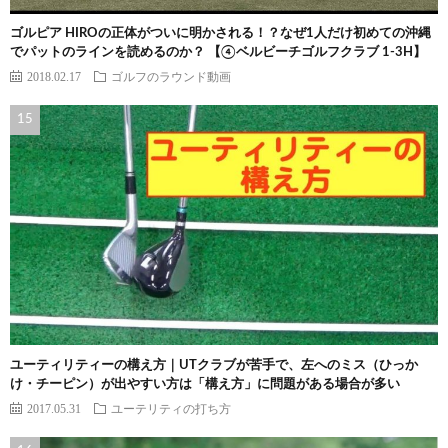
ゴルピア HIROの正体がついに明かされる！？なぜ1人だけ初めての沖縄
でパットのラインを読めるのか？ 【④ベルビーチゴルフクラブ 1-3H】
2018.02.17
ゴルフのラウンド動画
ユーティリティーの構え方｜UTクラブが苦手で、左へのミス（ひっか
け・チーピン）が出やすい方は「構え方」に問題がある場合が多い
2017.05.31
ユーテリティの打ち方