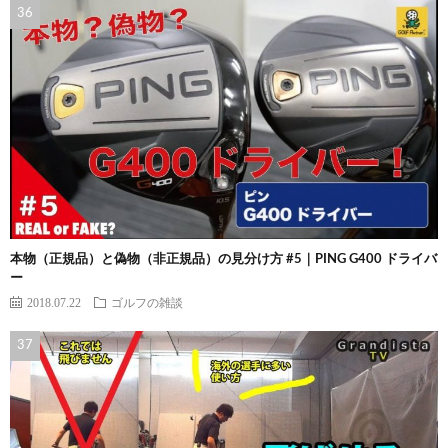
本物（正規品）と偽物（非正規品）の見分け方 #5｜PING G400 ドライバ
ー
2018.07.22
ゴルフの雑談