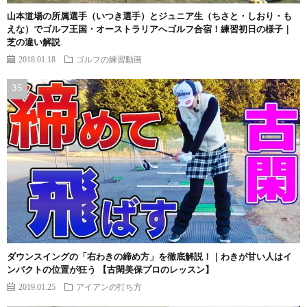
山本道場の所属選手（いつき選手）とジュニア生（ちさと・しおり・も
えな）でゴルフ王国・オーストラリアへゴルフ合宿！練習初日の様子｜
芝の違い解説
2018.01.18
ゴルフの練習動画
ダウンスイングの「右わきの締め方」を徹底解説！｜わきが甘い人はイ
ンパクトの位置が狂う 【古閑美保プロのレッスン】
2019.01.25
アイアンの打ち方