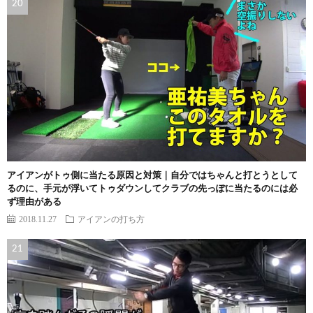
アイアンがトゥ側に当たる原因と対策｜自分ではちゃんと打とうとして
るのに、手元が浮いてトゥダウンしてクラブの先っぽに当たるのには必
ず理由がある
2018.11.27
アイアンの打ち方