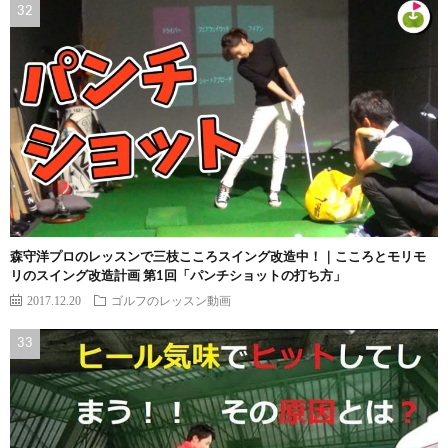
森守洋プロのレッスンで三枝こころスイング改造中！｜こころとモリモ
リのスイング改造計画 第1回「パンチショットの打ち方」
2017.12.20
ゴルフのレッスン動画