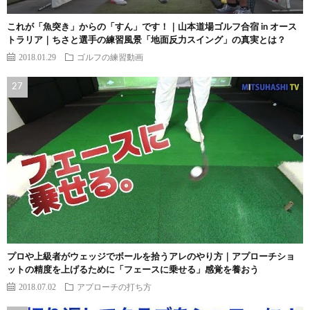
これが「魚突き」からの「すん」です！｜山本道場ゴルフ合宿 in オース
トラリア｜ちさと選手の練習風景「地面反力スイング」の真実とは？
2018.01.29
ゴルフの練習動画
プロや上級者がウェッジでボールを拾うアレのやり方｜アプローチショ
ットの精度を上げるために「フェースに乗せる」感覚を養おう
2018.07.02
アプローチの打ち方