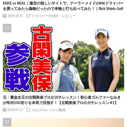
FAKE vs REAL｜激安の怪しいサイトで、テーラーメイドのM6ドライバー
を買ってみたら偽物だったので本物と打ち比べてみた！｜Rick Shiels Golf
2019.10.31
ドライバーの試打・レビュー
元・賞金女王の古閑美保プロがガチレッスン！初心者ゴルファーなみき
が年内100切りを本気で目指す！【古閑美保プロのガチレッスン #1】
2018.07.27
ゴルフのレッスン動画