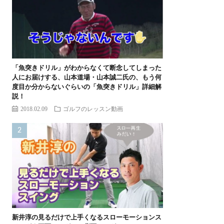
「魚突きドリル」がわからなくて断念してしまった
人にお届けする、山本道場・山本誠二氏の、もう何
度目か分からないぐらいの「魚突きドリル」詳細解
説！
2018.02.09
ゴルフのレッスン動画
新井淳の見るだけで上手くなるスローモーションス