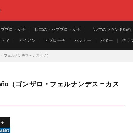
ト
ッププロ・女子
日本のトッププロ・女子
ゴルフのラウンド動画
リティ
アイアン
アプローチ
バンカー
パター
クラ
o（ゴンザロ・フェルナンデス＝カスタノ）
z-Castaño（ゴンザロ・フェルナンデス＝カス
男子