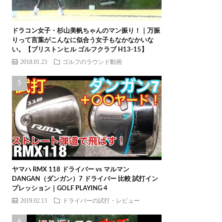
ドラコン女子・杉山美帆ちゃんのマン振り！｜万振
りって言葉がこんなに似合う女子もなかなかいな
い。【ブリストンヒル ゴルフクラブ H13-15】
2018.01.23
ゴルフのラウンド動画
ヤマハ RMX 118 ドライバー vs マルマン
DANGAN（ダンガン）7 ドライバー 比較 試打イン
プレッション｜GOLF PLAYING 4
2019.02.13
ドライバーの試打・レビュー