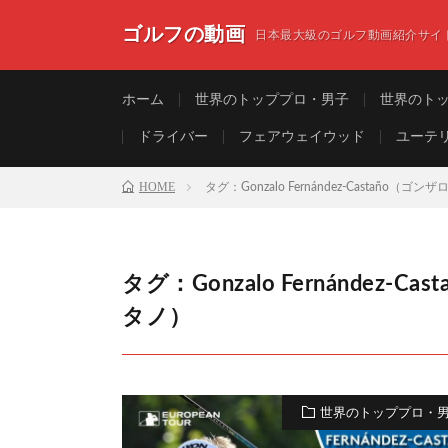
ゴルフの動画
日本最大級のゴルフ動画紹介サイ
ホーム
世界のトッププロ・男子
世界のト
ドライバー
フェアウェイウッド
ユーテ
HOME
タグ：Gonzalo Fernández-Castañ
タグ：Gonzalo Fernánde
タノ）
世界のトッププロ・