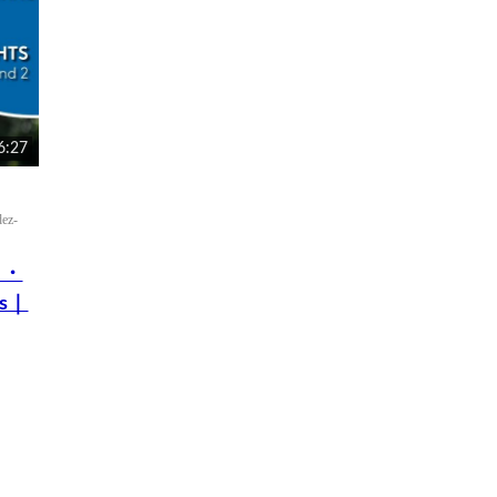
6:27
ez-
ロ・
s｜