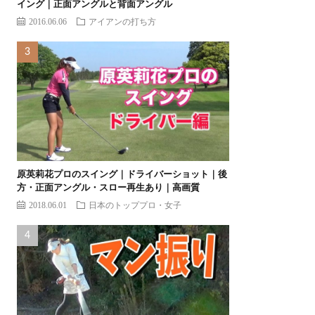
イング｜正面アングルと背面アングル
2016.06.06
アイアンの打ち方
原英莉花プロのスイング｜ドライバーショット｜後
方・正面アングル・スロー再生あり｜高画質
2018.06.01
日本のトッププロ・女子