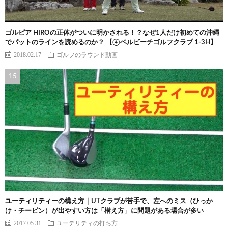
ゴルピア HIROの正体がついに明かされる！？なぜ1人だけ初めての沖縄
でパットのラインを読めるのか？ 【④ベルビーチゴルフクラブ 1-3H】
2018.02.17
ゴルフのラウンド動画
ユーティリティーの構え方｜UTクラブが苦手で、左へのミス（ひっか
け・チーピン）が出やすい方は「構え方」に問題がある場合が多い
2017.05.31
ユーテリティの打ち方