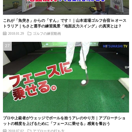
これが「魚突き」からの「すん」です！｜山本道場ゴルフ合宿 in オース
トラリア｜ちさと選手の練習風景「地面反力スイング」の真実とは？
2018.01.29
ゴルフの練習動画
プロや上級者がウェッジでボールを拾うアレのやり方｜アプローチショ
ットの精度を上げるために「フェースに乗せる」感覚を養おう
2018.07.02
アプローチの打ち方