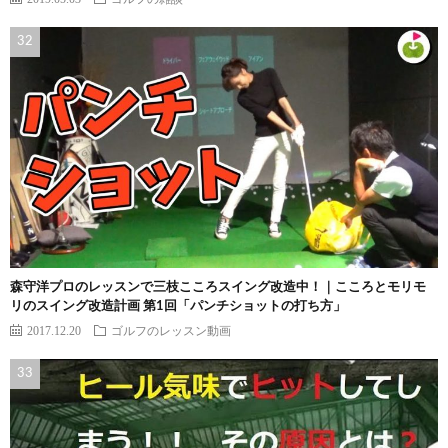
森守洋プロのレッスンで三枝こころスイング改造中！｜こころとモリモ
リのスイング改造計画 第1回「パンチショットの打ち方」
2017.12.20
ゴルフのレッスン動画