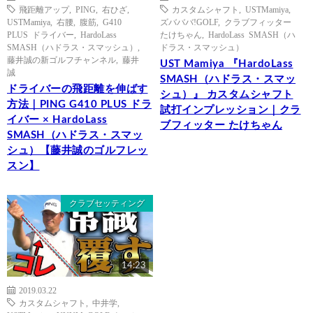
飛距離アップ
,
PING
,
右ひざ
,
カスタムシャフト
,
USTMamiya
,
USTMamiya
,
右腰
,
腹筋
,
G410
ズバババ!GOLF
,
クラブフィッター
PLUS ドライバー
,
HardoLass
たけちゃん
,
HardoLass SMASH（ハ
SMASH（ハドラス・スマッシュ）
,
ドラス・スマッシュ）
藤井誠の新ゴルフチャンネル
,
藤井
UST Mamiya 『HardoLass
誠
SMASH（ハドラス・スマッ
ドライバーの飛距離を伸ばす
シュ）』 カスタムシャフト
方法｜PING G410 PLUS ドラ
試打インプレッション｜クラ
イバー × HardoLass
ブフィッター たけちゃん
SMASH（ハドラス・スマッ
シュ）【藤井誠のゴルフレッ
スン】
クラブセッティング
14:23
2019.03.22
カスタムシャフト
,
中井学
,