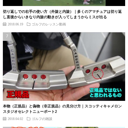
切り返しでの右手の使い方（外旋と内旋）｜多くのアマチュアは切り返
し直後からいきなり内旋の動きが入ってしまうからミスが出る
2018.06.19
ゴルフのレッスン動画
本物（正規品）と偽物（非正規品）の見分け方｜スコッティキャメロン
スタジオセレクトニューポート2
2018.04.02
ゴルフの雑談