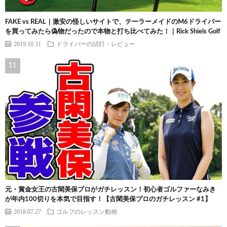
FAKE vs REAL｜激安の怪しいサイトで、テーラーメイドのM6ドライバー
を買ってみたら偽物だったので本物と打ち比べてみた！｜Rick Shiels Golf
2019.10.31
ドライバーの試打・レビュー
元・賞金女王の古閑美保プロがガチレッスン！初心者ゴルファーなみき
が年内100切りを本気で目指す！【古閑美保プロのガチレッスン #1】
2018.07.27
ゴルフのレッスン動画