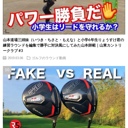
山本道場三姉妹（いつき・ちさと・もえな）と小学6年生りょうすけ君の
練習ラウンドを編集で勝手に対決風にしてみた山本師範｜山東カントリ
ークラブ #3
2019.03.06
ゴルフのラウンド動画