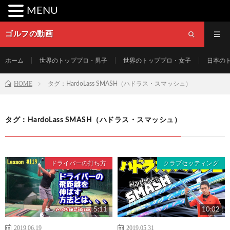
MENU
ゴルフの動画
ホーム
世界のトッププロ・男子
世界のトッププロ・女子
日本の
HOME
タグ：HardoLass SMASH（ハドラス・スマッシュ）
タグ：HardoLass SMASH（ハドラス・スマッシュ）
ドライバーの打ち方
クラブセッティング
5:11
10:02
2019.06.19
2019.05.31