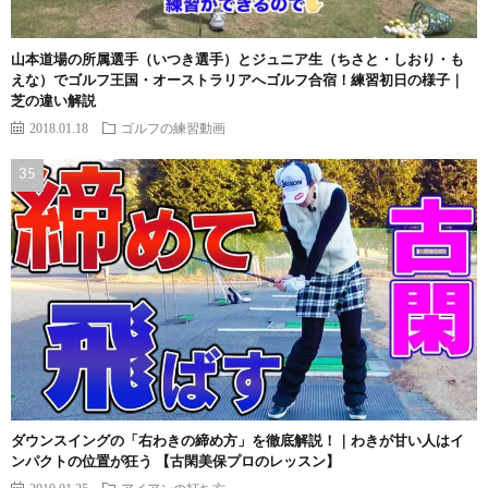
山本道場の所属選手（いつき選手）とジュニア生（ちさと・しおり・も
えな）でゴルフ王国・オーストラリアへゴルフ合宿！練習初日の様子｜
芝の違い解説
2018.01.18
ゴルフの練習動画
ダウンスイングの「右わきの締め方」を徹底解説！｜わきが甘い人はイ
ンパクトの位置が狂う 【古閑美保プロのレッスン】