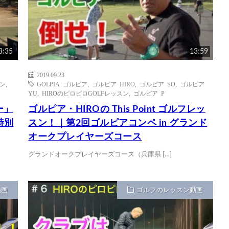
3:35
13:59
2019.09.23
スン
,
GOLPIA ゴルピア
,
ゴルピア HIRO
,
ゴルピア SO
,
ゴルピア
YU
,
HIROのピロピロGOLFレッスン
,
ゴルピア P
ー」
ゴルピア・HIROの This Point ゴルフレッ
！特別
スン！｜第2回ゴルピアコンペ in グランド
オークプレイヤーズコース
グランドオークプレイヤーズコース（兵庫県 […]
動画
ゴルフのレッスン動画