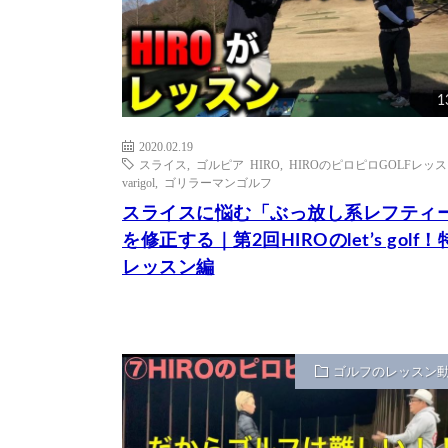
1
2020.02.19
スライス
,
ゴルピア HIRO
,
HIROのピロピロGOLFレッ
varigol
,
ゴリラーマンゴルフ
スライスに悩む「ぶっ放し系レフティ
を修正する｜第2回HIROのlet’s golf
レッスン編
ゴルフのレッスン