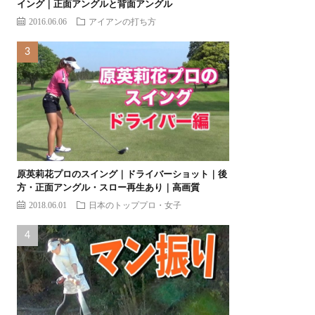
イング｜正面アングルと背面アングル
2016.06.06
アイアンの打ち方
原英莉花プロのスイング｜ドライバーショット｜後
方・正面アングル・スロー再生あり｜高画質
2018.06.01
日本のトッププロ・女子