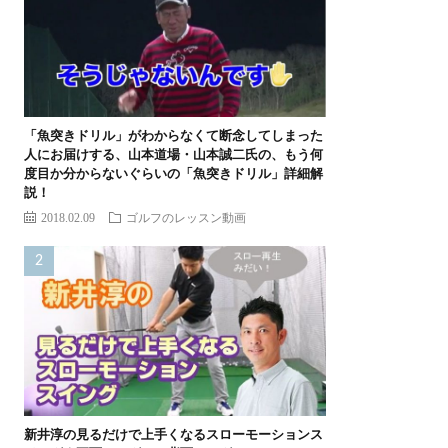
「魚突きドリル」がわからなくて断念してしまった
人にお届けする、山本道場・山本誠二氏の、もう何
度目か分からないぐらいの「魚突きドリル」詳細解
説！
2018.02.09
ゴルフのレッスン動画
新井淳の見るだけで上手くなるスローモーションス