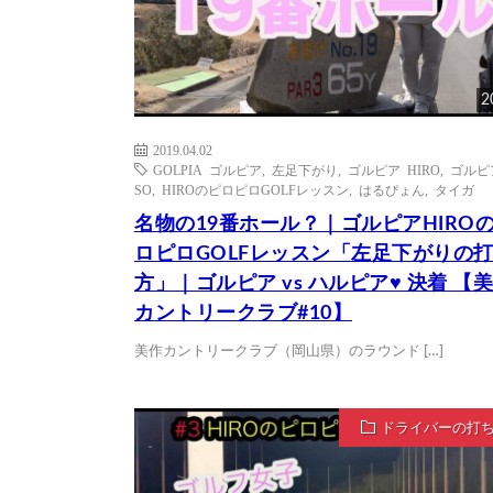
2
2019.04.02
GOLPIA ゴルピア
,
左足下がり
,
ゴルピア HIRO
,
ゴルピ
SO
,
HIROのピロピロGOLFレッスン
,
はるぴょん
,
タイガ
名物の19番ホール？｜ゴルピアHIRO
ロピロGOLFレッスン「左足下がりの
方」｜ゴルピア vs ハルピア♥ 決着 【
カントリークラブ#10】
美作カントリークラブ（岡山県）のラウンド […]
ドライバーの打