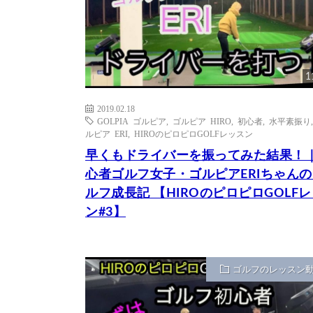
1
2019.02.18
GOLPIA ゴルピア
,
ゴルピア HIRO
,
初心者
,
水平素振り
ルピア ERI
,
HIROのピロピロGOLFレッスン
早くもドライバーを振ってみた結果！
心者ゴルフ女子・ゴルピアERIちゃんの
ルフ成長記 【HIROのピロピロGOLF
ン#3】
ゴルフのレッスン