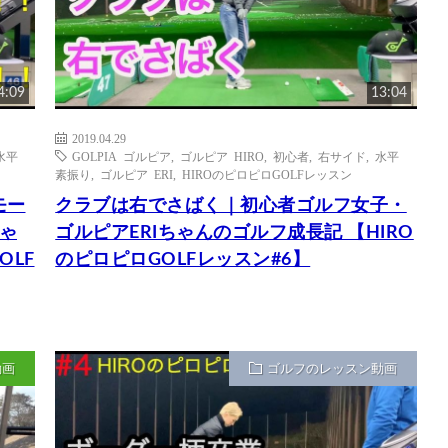
4:09
13:04
2019.04.29
水平
GOLPIA ゴルピア
,
ゴルピア HIRO
,
初心者
,
右サイド
,
水平
素振り
,
ゴルピア ERI
,
HIROのピロピロGOLFレッスン
モー
クラブは右でさばく｜初心者ゴルフ女子・
ゃ
ゴルピアERIちゃんのゴルフ成長記 【HIRO
OLF
のピロピロGOLFレッスン#6】
動画
ゴルフのレッスン動画