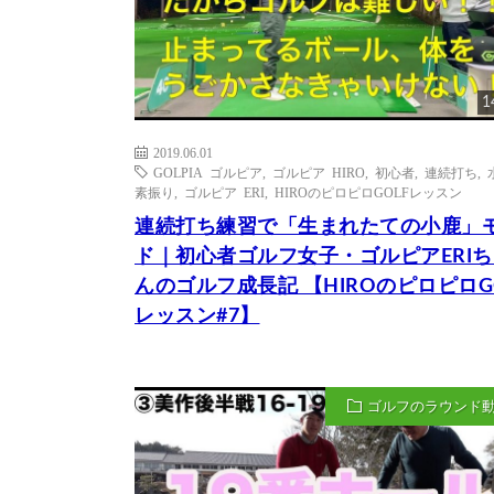
1
2019.06.01
GOLPIA ゴルピア
,
ゴルピア HIRO
,
初心者
,
連続打ち
,
素振り
,
ゴルピア ERI
,
HIROのピロピロGOLFレッスン
連続打ち練習で「生まれたての小鹿」
ド｜初心者ゴルフ女子・ゴルピアERIち
んのゴルフ成長記 【HIROのピロピロG
レッスン#7】
ゴルフのラウンド