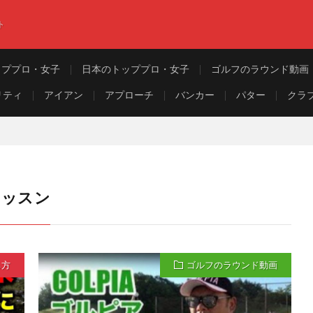
ト
ッププロ・女子
日本のトッププロ・女子
ゴルフのラウンド動画
リティ
アイアン
アプローチ
バンカー
パター
クラ
レッスン
ち方
ゴルフのラウンド動画