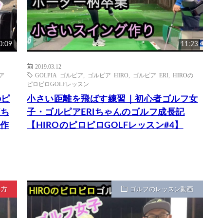
0:09
11:23
2019.03.12
ア
GOLPIA ゴルピア
,
ゴルピア HIRO
,
ゴルピア ERI
,
HIROの
ピロピロGOLFレッスン
のピ
小さい距離を飛ばす練習｜初心者ゴルフ女
打ち
子・ゴルピアERIちゃんのゴルフ成長記
美作
【HIROのピロピロGOLFレッスン#4】
ち方
ゴルフのレッスン動画