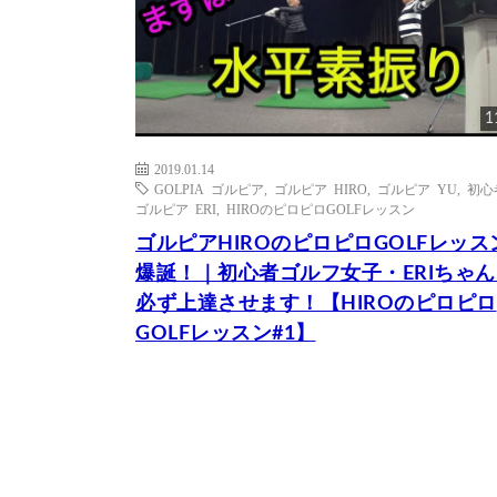
1
2019.01.14
GOLPIA ゴルピア
,
ゴルピア HIRO
,
ゴルピア YU
,
初心
ゴルピア ERI
,
HIROのピロピロGOLFレッスン
ゴルピアHIROのピロピロGOLFレッス
爆誕！｜初心者ゴルフ女子・ERIちゃん
必ず上達させます！【HIROのピロピロ
GOLFレッスン#1】