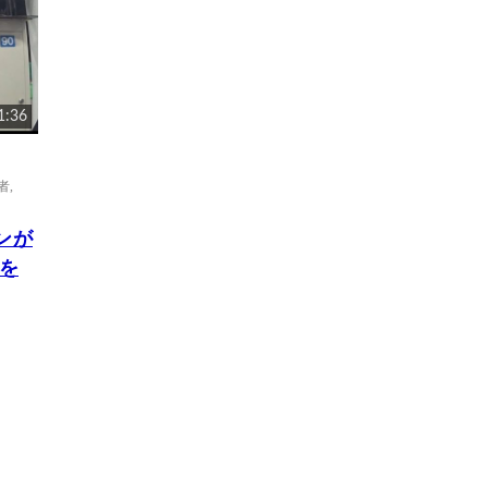
1:36
者
,
ンが
を