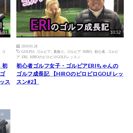
1:31
10:52
2019.01.28
,
ゴ
GOLPIA ゴルピア
,
素振り
,
ゴルピア HIRO
,
初心者
,
ゴルピ
ア ERI
,
HIROのピロピロGOLFレッスン
｜初
初心者ゴルフ女子・ゴルピアERIちゃんの
ゴ
ゴルフ成長記 【HIROのピロピロGOLFレッ
レッス
スン#2】
動画