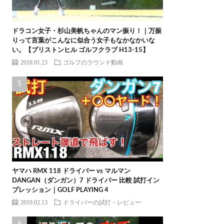
ドラコン女子・杉山美帆ちゃんのマン振り！｜万振
りって言葉がこんなに似合う女子もなかなかいな
い。【ブリストンヒル ゴルフクラブ H13-15】
2018.01.23
ゴルフのラウンド動画
ヤマハ RMX 118 ドライバー vs マルマン
DANGAN（ダンガン）7 ドライバー 比較 試打イン
プレッション｜GOLF PLAYING 4
2019.02.13
ドライバーの試打・レビュー