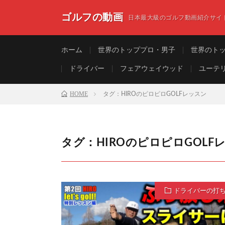
ゴルフの動画
日本最大級のゴルフ動画紹介サイ
ホーム
世界のトッププロ・男子
世界のト
ドライバー
フェアウェイウッド
ユーテ
HOME
タグ：HIROのピロピロGOLFレッスン
タグ：HIROのピロピロGOLF
ドライバーの打