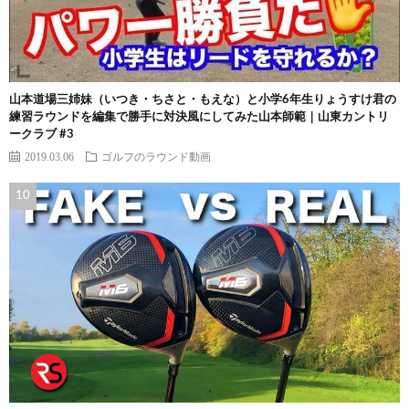
山本道場三姉妹（いつき・ちさと・もえな）と小学6年生りょうすけ君の
練習ラウンドを編集で勝手に対決風にしてみた山本師範｜山東カントリ
ークラブ #3
2019.03.06
ゴルフのラウンド動画