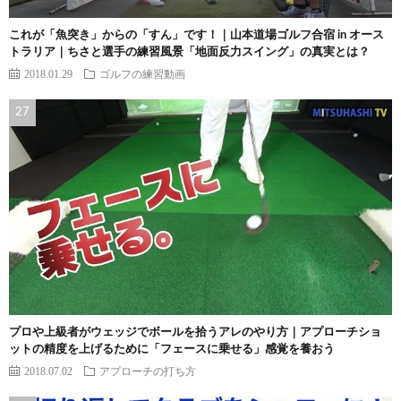
これが「魚突き」からの「すん」です！｜山本道場ゴルフ合宿 in オース
トラリア｜ちさと選手の練習風景「地面反力スイング」の真実とは？
2018.01.29
ゴルフの練習動画
プロや上級者がウェッジでボールを拾うアレのやり方｜アプローチショ
ットの精度を上げるために「フェースに乗せる」感覚を養おう
2018.07.02
アプローチの打ち方