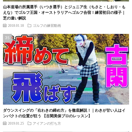
山本道場の所属選手（いつき選手）とジュニア生（ちさと・しおり・も
えな）でゴルフ王国・オーストラリアへゴルフ合宿！練習初日の様子｜
芝の違い解説
2018.01.18
ゴルフの練習動画
ダウンスイングの「右わきの締め方」を徹底解説！｜わきが甘い人はイ
ンパクトの位置が狂う 【古閑美保プロのレッスン】
2019.01.25
アイアンの打ち方