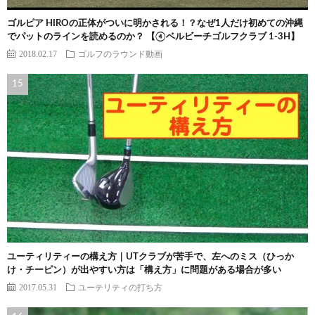
ゴルピア HIROの正体がついに明かされる！？なぜ1人だけ初めての沖縄
でパットのラインを読めるのか？ 【④ベルビーチゴルフクラブ 1-3H】
2018.02.17
ゴルフのラウンド動画
ユーティリティーの構え方｜UTクラブが苦手で、左へのミス（ひっか
け・チーピン）が出やすい方は「構え方」に問題がある場合が多い
2017.05.31
ユーテリティの打ち方