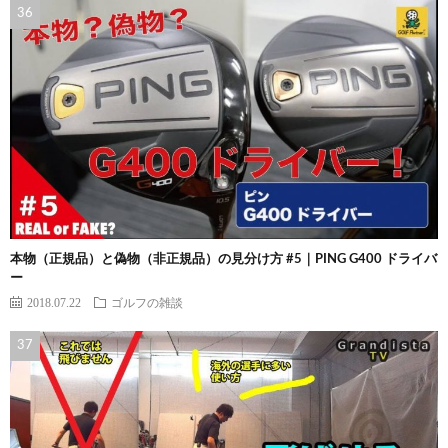
本物（正規品）と偽物（非正規品）の見分け方 #5｜PING G400 ドライバ
ー
2018.07.22
ゴルフの雑談