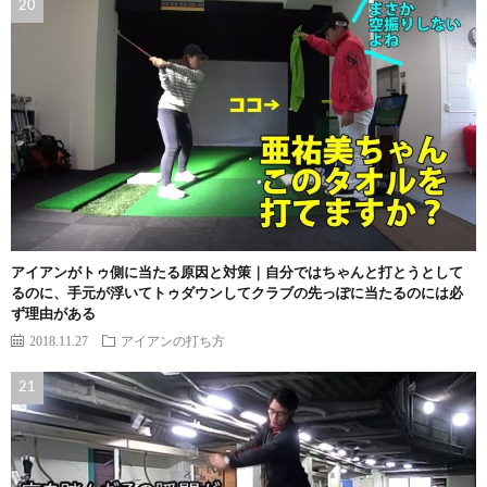
アイアンがトゥ側に当たる原因と対策｜自分ではちゃんと打とうとして
るのに、手元が浮いてトゥダウンしてクラブの先っぽに当たるのには必
ず理由がある
2018.11.27
アイアンの打ち方