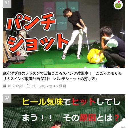
森守洋プロのレッスンで三枝こころスイング改造中！｜こころとモリモ
リのスイング改造計画 第1回「パンチショットの打ち方」
2017.12.20
ゴルフのレッスン動画