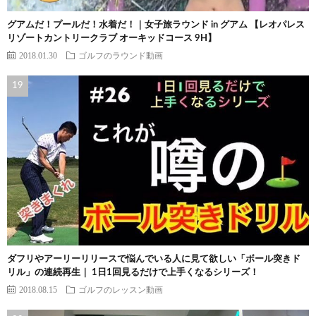
グアムだ！プールだ！水着だ！｜女子旅ラウンド in グアム 【レオパレス
リゾートカントリークラブ オーキッドコース 9H】
2018.01.30
ゴルフのラウンド動画
ダフリやアーリーリリースで悩んでいる人に見て欲しい「ボール突きド
リル」の連続再生｜ 1日1回見るだけで上手くなるシリーズ！
2018.08.15
ゴルフのレッスン動画