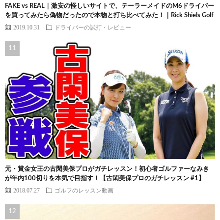
FAKE vs REAL｜激安の怪しいサイトで、テーラーメイドのM6ドライバー
を買ってみたら偽物だったので本物と打ち比べてみた！｜Rick Shiels Golf
2019.10.31
ドライバーの試打・レビュー
元・賞金女王の古閑美保プロがガチレッスン！初心者ゴルファーなみき
が年内100切りを本気で目指す！【古閑美保プロのガチレッスン #1】
2018.07.27
ゴルフのレッスン動画