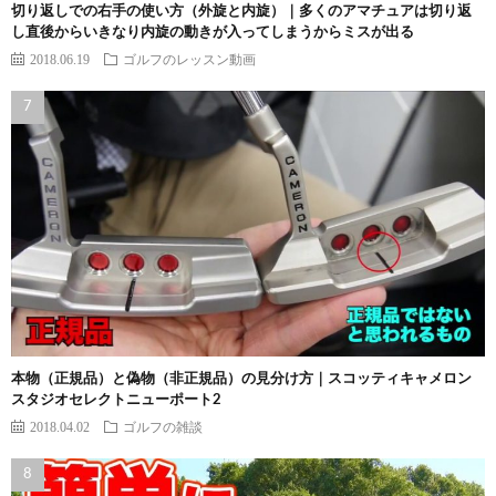
切り返しでの右手の使い方（外旋と内旋）｜多くのアマチュアは切り返
し直後からいきなり内旋の動きが入ってしまうからミスが出る
2018.06.19
ゴルフのレッスン動画
本物（正規品）と偽物（非正規品）の見分け方｜スコッティキャメロン
スタジオセレクトニューポート2
2018.04.02
ゴルフの雑談