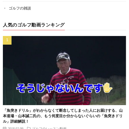
ゴルフの雑談
人気のゴルフ動画ランキング
「魚突きドリル」がわからなくて断念してしまった人にお届けする、山
本道場・山本誠二氏の、もう何度目か分からないぐらいの「魚突きドリ
ル」詳細解説！
2018.02.09
ゴルフのレッスン動画