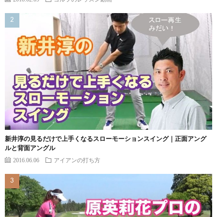
新井淳の見るだけで上手くなるスローモーションスイング｜正面アング
ルと背面アングル
2016.06.06
アイアンの打ち方