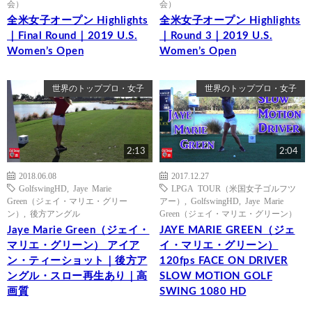
会）
会）
全米女子オープン Highlights
全米女子オープン Highlights
｜Final Round｜2019 U.S.
｜Round 3｜2019 U.S.
Women’s Open
Women’s Open
世界のトッププロ・女子
世界のトッププロ・女子
2:13
2:04
2018.06.08
2017.12.27
GolfswingHD
,
Jaye Marie
LPGA TOUR（米国女子ゴルフツ
Green（ジェイ・マリエ・グリー
アー）
,
GolfswingHD
,
Jaye Marie
ン）
,
後方アングル
Green（ジェイ・マリエ・グリーン）
Jaye Marie Green（ジェイ・
JAYE MARIE GREEN（ジェ
マリエ・グリーン） アイア
イ・マリエ・グリーン）
ン・ティーショット｜後方ア
120fps FACE ON DRIVER
ングル・スロー再生あり｜高
SLOW MOTION GOLF
画質
SWING 1080 HD