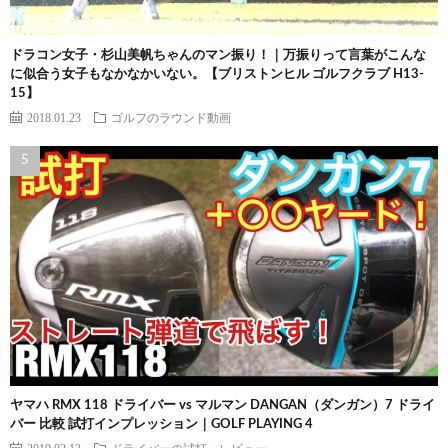
ドラコン女子・杉山美帆ちゃんのマン振り！｜万振りって言葉がこんな
に似合う女子もなかなかいない。【ブリストンヒル ゴルフクラブ H13-
15】
2018.01.23
ゴルフのラウンド動画
ヤマハ RMX 118 ドライバー vs マルマン DANGAN（ダンガン）7 ドライ
バー 比較 試打インプレッション｜GOLF PLAYING 4