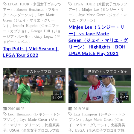
LPGA TOUR（米国女子ゴルフツ
LPGA TOUR（米国女子ゴルフツ
アー）
,
Brooke Henderson（ブルッ
アー）
,
Minjee Lee（ミンジー・リ
ク・ヘンダーソン）
,
Jaye Marie
ー）
,
Jaye Marie Green（ジェイ・マ
Green（ジェイ・マリエ・グリー
リエ・グリーン）
ン）
,
Jennifer Kupcho（ジェニファ
Minjee Lee（ミンジー・リ
ー・カプチョ）
,
Georgia Hall（ジョ
ー） vs Jaye Marie
ージア・ホール）
,
Gaby Lopez（ギ
Green（ジェイ・マリエ・グ
ャビー・ロペス）
リーン） Highlights｜BOH
Top Putts｜Mid-Season｜
LPGA Match Play 2021
LPGA Tour 2022
世界のトッププロ・女子
世界のトッププロ・女子
14:25
9:57
2019.06.02
2019.06.01
Lexi Thompson（レキシー・トン
Lexi Thompson（レキシー・トン
プソン）
,
Jaye Marie Green（ジェ
プソン）
,
Jaye Marie Green（ジェ
イ・マリエ・グリーン）
,
比嘉真美
イ・マリエ・グリーン）
,
比嘉真美
子
,
USGA（全米女子プロゴルフ協
子
,
USGA（全米女子プロゴルフ協