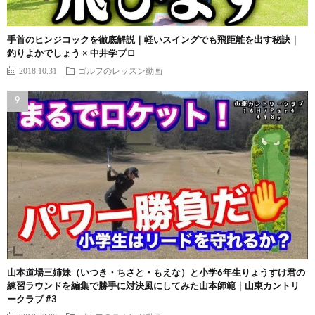
手首のヒンジコックを徹底解説｜軽いスイングでも飛距離を出す秘訣｜
釣りよかでしょう × 中井学プロ
2018.10.31
ゴルフのレッスン動画
山本道場三姉妹（いつき・ちさと・もえな）と小学6年生りょうすけ君の
練習ラウンドを編集で勝手に対決風にしてみた山本師範｜山東カントリ
ークラブ #3