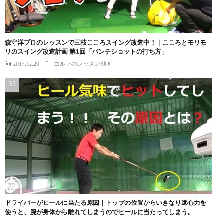
森守洋プロのレッスンで三枝こころスイング改造中！｜こころとモリモ
リのスイング改造計画 第1回「パンチショットの打ち方」
2017.12.20
ゴルフのレッスン動画
ドライバーがヒールに当たる原因｜トップの位置からいきなり遠心力を
使うと、腕が身体から離れてしまうのでヒールに当たってしまう。