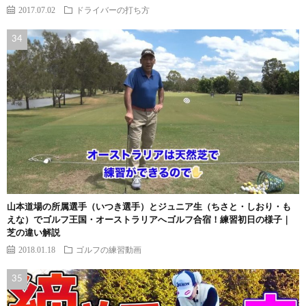
2017.07.02
ドライバーの打ち方
山本道場の所属選手（いつき選手）とジュニア生（ちさと・しおり・も
えな）でゴルフ王国・オーストラリアへゴルフ合宿！練習初日の様子｜
芝の違い解説
2018.01.18
ゴルフの練習動画