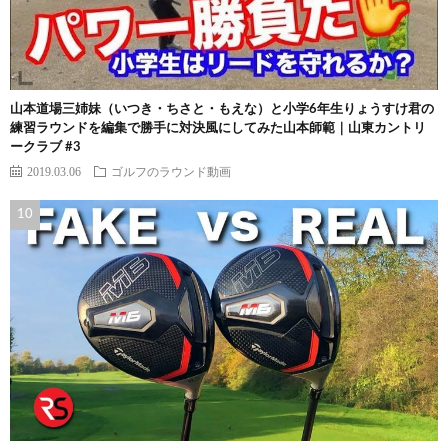
山本道場三姉妹（いつき・ちさと・もえな）と小学6年生りょうすけ君の
練習ラウンドを編集で勝手に対決風にしてみた山本師範｜山東カントリ
ークラブ #3
2019.03.06
ゴルフのラウンド動画