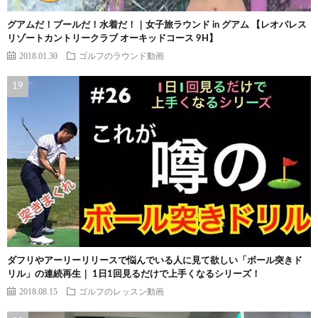
グアムだ！プールだ！水着だ！｜女子旅ラウンド in グアム 【レオパレス
リゾートカントリークラブ オーキッドコース 9H】
2018.01.30
ゴルフのラウンド動画
ダフリやアーリーリリースで悩んでいる人に見て欲しい「ボール突きド
リル」の連続再生｜ 1日1回見るだけで上手くなるシリーズ！
2018.08.15
ゴルフのレッスン動画