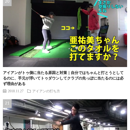
アイアンがトゥ側に当たる原因と対策｜自分ではちゃんと打とうとして
るのに、手元が浮いてトゥダウンしてクラブの先っぽに当たるのには必
ず理由がある
2018.11.27
アイアンの打ち方