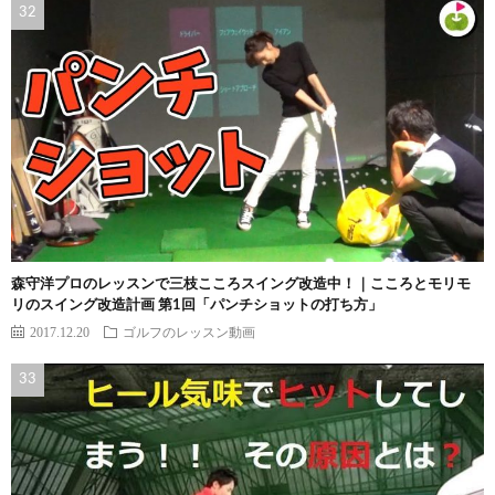
森守洋プロのレッスンで三枝こころスイング改造中！｜こころとモリモ
リのスイング改造計画 第1回「パンチショットの打ち方」
2017.12.20
ゴルフのレッスン動画