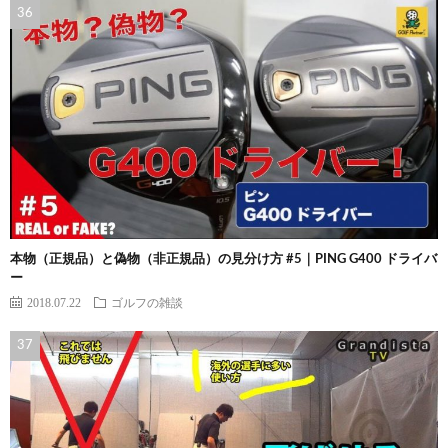
本物（正規品）と偽物（非正規品）の見分け方 #5｜PING G400 ドライバ
ー
2018.07.22
ゴルフの雑談