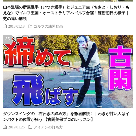
山本道場の所属選手（いつき選手）とジュニア生（ちさと・しおり・も
えな）でゴルフ王国・オーストラリアへゴルフ合宿！練習初日の様子｜
芝の違い解説
2018.01.18
ゴルフの練習動画
ダウンスイングの「右わきの締め方」を徹底解説！｜わきが甘い人はイ
ンパクトの位置が狂う 【古閑美保プロのレッスン】
2019.01.25
アイアンの打ち方