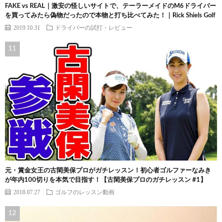
FAKE vs REAL｜激安の怪しいサイトで、テーラーメイドのM6ドライバー
を買ってみたら偽物だったので本物と打ち比べてみた！｜Rick Shiels Golf
2019.10.31
ドライバーの試打・レビュー
元・賞金女王の古閑美保プロがガチレッスン！初心者ゴルファーなみき
が年内100切りを本気で目指す！【古閑美保プロのガチレッスン #1】
2018.07.27
ゴルフのレッスン動画