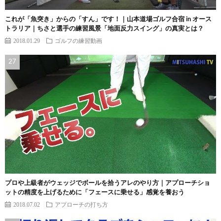
これが「魚突き」からの「すん」です！｜山本道場ゴルフ合宿 in オース
トラリア｜ちさと選手の練習風景「地面反力スイング」の真実とは？
2018.01.29
ゴルフの練習動画
プロや上級者がウェッジでボールを拾うアレのやり方｜アプローチショ
ットの精度を上げるために「フェースに乗せる」感覚を養おう
2018.07.02
アプローチの打ち方