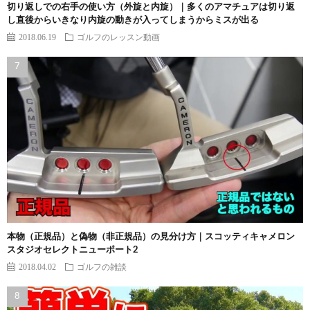
切り返しでの右手の使い方（外旋と内旋）｜多くのアマチュアは切り返
し直後からいきなり内旋の動きが入ってしまうからミスが出る
2018.06.19
ゴルフのレッスン動画
本物（正規品）と偽物（非正規品）の見分け方｜スコッティキャメロン
スタジオセレクトニューポート2
2018.04.02
ゴルフの雑談