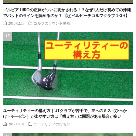
ゴルピア HIROの正体がついに明かされる！？なぜ1人だけ初めての沖縄
でパットのラインを読めるのか？ 【④ベルビーチゴルフクラブ 1-3H】
2018.02.17
ゴルフのラウンド動画
ユーティリティーの構え方｜UTクラブが苦手で、左へのミス（ひっか
け・チーピン）が出やすい方は「構え方」に問題がある場合が多い
2017.05.31
ユーテリティの打ち方