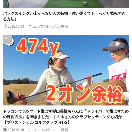
バックスイングが上がらない人の特徴（体が硬くてもしっかり捻転でき
る方法）
2016.12.03
ゴルフのレッスン動画
ドラコンで305ヤード飛ばす杉山美帆ちゃんに「ドライバーで飛ばすため
の練習方法」を聞きました！｜ミホさんのクラブセッティングも紹介
【ブリストンヒル ゴルフクラブ H1-2】
2018.01.18
ゴルフのラウンド動画