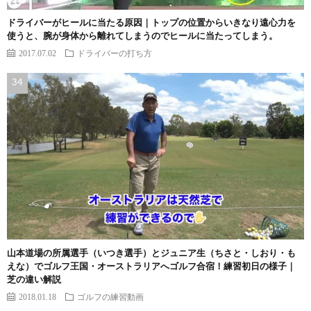
ドライバーがヒールに当たる原因｜トップの位置からいきなり遠心力を
使うと、腕が身体から離れてしまうのでヒールに当たってしまう。
2017.07.02
ドライバーの打ち方
山本道場の所属選手（いつき選手）とジュニア生（ちさと・しおり・も
えな）でゴルフ王国・オーストラリアへゴルフ合宿！練習初日の様子｜
芝の違い解説
2018.01.18
ゴルフの練習動画